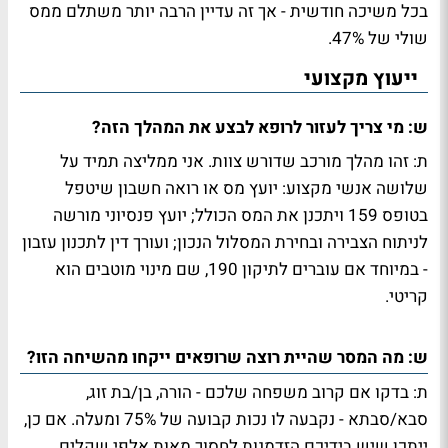
בכל משיכה חודשית - אך זה עדיין הרבה יותר משתלם ממס
שולי של 47%.
ייעוץ מקצועי
ש: מי צריך לעזור לרופא לבצע את המהלך הזה?
ת: זהו מהלך מורכב שדורש צוות. אני ממליצה תמיד על
שלושה אנשי מקצוע: יועץ מס או רואה חשבון שיטפל
בטופס 159 ויתכנן את המס הכולל; יועץ פנסיוני מורשה
לניתוח הצבירה ובחירת המסלול הנכון; ועורך דין לתכנון עזבון
- במיוחד אם עוברים לתיקון 190, שם מינוי מוטבים הוא
קריטי.
ש: מה המסר שהיית רוצה שרופאים ייקחו מהשיחה הזו?
ת: בדקו אם קרוב משפחה שלכם - הורה, בן/בת זוג,
סבא/סבתא - נקבעה לו נכות קבועה של 75% ומעלה. אם כן,
ייתכן שיש בידיכם הזדמנות לחסוך מאות אלפי שקלים