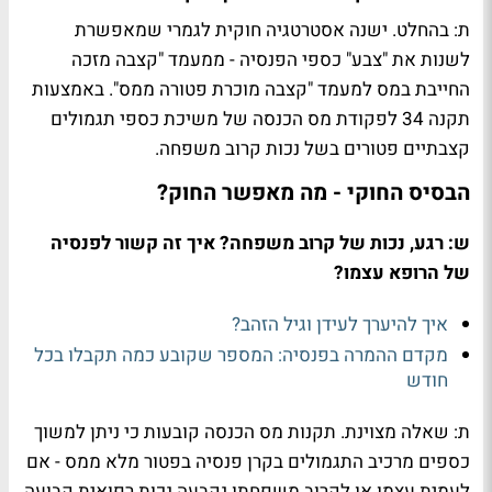
ת: בהחלט. ישנה אסטרטגיה חוקית לגמרי שמאפשרת
לשנות את "צבע" כספי הפנסיה - ממעמד "קצבה מזכה
החייבת במס למעמד "קצבה מוכרת פטורה ממס". באמצעות
תקנה 34 לפקודת מס הכנסה של משיכת כספי תגמולים
קצבתיים פטורים בשל נכות קרוב משפחה.
הבסיס החוקי - מה מאפשר החוק?
ש: רגע, נכות של קרוב משפחה? איך זה קשור לפנסיה
של הרופא עצמו?
איך להיערך לעידן וגיל הזהב?
מקדם ההמרה בפנסיה: המספר שקובע כמה תקבלו בכל
חודש
ת: שאלה מצוינת. תקנות מס הכנסה קובעות כי ניתן למשוך
כספים מרכיב התגמולים בקרן פנסיה בפטור מלא ממס - אם
לעמית עצמו או לקרוב משפחתו נקבעה נכות רפואית קבועה