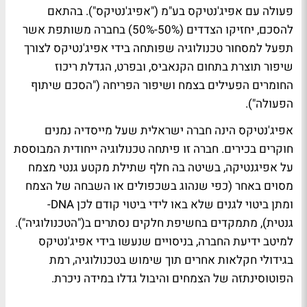
פעולה עם אפיג'נטיקס בע"מ ("אפיג'נטיקס"). בהתאם
להסכם, יחזיקו הצדדים (50%-50%) בחברה משותפת אשר
תפעל למסחור טכנולוגיה שפותחה בידי אפיג'נטיקס לצורך
שיפור תוצרת בתחום הקנאביס, ובפרט, הגדלת ריכוז
החומרים הפעילים בצמח ושיפור הפריחה ("הסכם שיתוף
הפעולה").
אפיג'נטיקס הינה חברה ישראלית שעל מייסדיה נמנים
חוקרים בכירים. חברה זו פיתחה טכנולוגיה ייחודית המבוססת
על אפיגנטיקה, בשיטה בה חלף שתילת מקטע גנטי מצמח
מסוים באחר (כפי שנהוג בשכפולים או השבחה של הצמח
ומתן ביטוי לגנים שלא באו לידי ביטוי קודם לכן DNA-
גנטית), מתמקדים בחשיפת חלקים נסתרים ב("הטכנולוגיה").
למיטב ידיעת החברה, בניסויים שנעשו בידי אפיג'נטיקס
בגידולי חקלאות אחרים תוך שימוש בטכנולוגיה, רמת
הפוטוסינתזה של הצמחים והיבול גדלו במידה ניכרת.