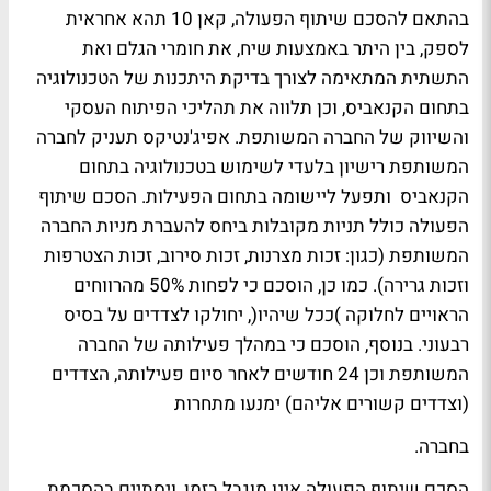
בהתאם להסכם שיתוף הפעולה, קאן 10 תהא אחראית
לספק, בין היתר באמצעות שיח, את חומרי הגלם ואת
התשתית המתאימה לצורך בדיקת היתכנות של הטכנולוגיה
בתחום הקנאביס, וכן תלווה את תהליכי הפיתוח העסקי
והשיווק של החברה המשותפת. אפיג'נטיקס תעניק לחברה
המשותפת רישיון בלעדי לשימוש בטכנולוגיה בתחום
הקנאביס ותפעל ליישומה בתחום הפעילות. הסכם שיתוף
הפעולה כולל תניות מקובלות ביחס להעברת מניות החברה
המשותפת (כגון: זכות מצרנות, זכות סירוב, זכות הצטרפות
וזכות גרירה). כמו כן, הוסכם כי לפחות 50% מהרווחים
הראויים לחלוקה )ככל שיהיו(, יחולקו לצדדים על בסיס
רבעוני. בנוסף, הוסכם כי במהלך פעילותה של החברה
המשותפת וכן 24 חודשים לאחר סיום פעילותה, הצדדים
(וצדדים קשורים אליהם) ימנעו מתחרות
בחברה.
הסכם שיתוף הפעולה אינו מוגבל בזמן, ויסתיים בהסכמת