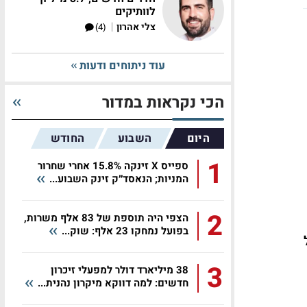
לוותיקים
|
צלי אהרון
(4)
עוד ניתוחים ודעות
הכי נקראות במדור
היום
השבוע
החודש
1
ספייס X זינקה 15.8% אחרי שחרור
המניות; הנאסד״ק זינק השבוע...
2
הצפי היה תוספת של 83 אלף משרות,
בפועל נמחקו 23 אלף: שוק...
3
38 מיליארד דולר למפעלי זיכרון
חדשים: למה דווקא מיקרון נהנית...