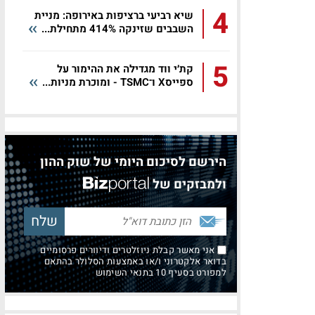
4
שיא רביעי ברציפות באירופה: מניית
השבבים שזינקה 414% מתחילת...
5
קת׳י ווד מגדילה את ההימור על
ספייסX ו־TSMC - ומוכרת מניות...
הירשם לסיכום היומי של שוק ההון
ולמבזקים של
אני מאשר קבלת ניוזלטרים ודיוורים פרסומיים
בדואר אלקטרוני ו/או באמצעות הסלולר בהתאם
למפורט בסעיף 10 בתנאי השימוש