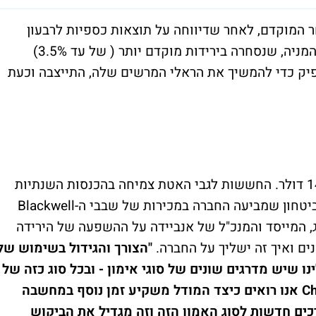
שמת עליות במסחר המוקדם, לאחר שדיווחה על תוצאות כספיות לרבעון
השלישי שהצליחו להכות את תחזיות השוק. המניה, שנסחרה בירידות מוקדם יותר ( של עד 3.5%)
יק כדי להמשיך את הראלי המרשים שלה, התייצבה וכעת
מחיר המניה במסחר המוקדם עומד על 147.20 דולר. החששות לגבי האטת צמיחה בהכנסות השנתיות
וירידה בשולי הרווח הגולמי הוסרו בעקבות הביטחון שמביעה החברה במכירות של שבבי ה-Blackwell
, המייסד והמנכ"ל של אנביידה על ההשפעה של הירידה
ים ואיך זה ישליך על החברה.
"הצורך והגידול בשימוש של
ו שיש מדרגים שונים של סוגי אימון - ובכל סוג כזה של
לדוגמה, ב-ChatGPT אנו רואים כיצד המודל משקיע זמן נוסף במחשבה
רכים חדשות לסוג האמון הזה וזה מגדיל את הביקוש