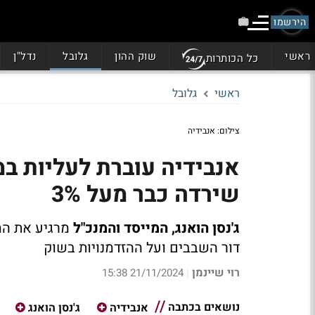
הירשמו
ראשי
שוק ההון
גלובל
נדל"ן
כל הכותרות
ראשי
גלובל
צילום: אנבידיה
אנבידיה עוברת לעליות ב
שירדה כבר מעל 3%
ג'נסן הואנג, המייסד והמנכ"ל
מרגיע את המ
דור השבבים ועל ההזדמנויות בשוק
רוי שיינמן
21/11/2024 15:38
|
נושאים בכתבה
אנבידיה
ג'נסן הואנג