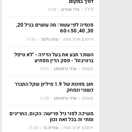
דורך במקום
נדל"ן
צלי אהרון
11:52
|
|
פנסיה לפי עשור: מה עושים בגיל 20,
30, 40, 50 ו-60
חיסכון ארוך טווח
ענת גלעד
11:51
|
|
השוכר תבע את בעל הדירה - "לא טיפל
ברטיבות" - פסק הדין מפתיע
משפט
עוזי גרסטמן
10:21
|
|
חוב מזונות של 1.9 מיליון שקל התברר
כשגוי ונמחק
משפט
עוזי גרסטמן
11:25
|
|
משיכה לפני גיל פרישה: הקנס, החריגים
ומתי זה בכל זאת נכון
חיסכון ארוך טווח
עמית בר
11:23
|
|