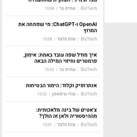
BizTech
עמית בר
15:08
|
|
OpenAI ו-ChatGPT: מי שפתחה את
המרוץ
BizTech
ענת גלעד
15:08
|
|
איך מודל שפה עובד באמת: אימון,
פרמטרים וחיזוי המילה הבאה
BizTech
עמית בר
15:02
|
|
אנתרופיק וקלוד: הימור הבטיחות
BizTech
עוזי גרסטמן
15:02
|
|
צ'אטים של בינה מלאכותית:
מההיסטוריה ולאן זה הולך?
BizTech
ענת גלעד
15:01
|
|