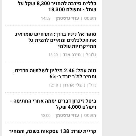
כללית סירבה להחזיר 8,300 שקל על
שתל - ותשלם 18,300
משפט
עוזי גרסטמן
14:58
|
|
סופר אל ניניו בדרך: התרחיש שמדאיג
את הכלכלנים ומאיים להצית גל
התייקרויות עולמי
גלובל
מירב ארד
13:20
|
|
נווה עמל: 2.46 מיליון לשלושה חדרים,
ומחיר למ"ר יורד ב-6%
נדל"ן
צלי אהרון
12:10
|
|
ביטל זיכרון דברים יממה אחרי החתימה -
וישלם 4,000 שקל
משפט
עוזי גרסטמן
12:00
|
|
קריית שרת: 138 עסקאות בשנה, והמחיר