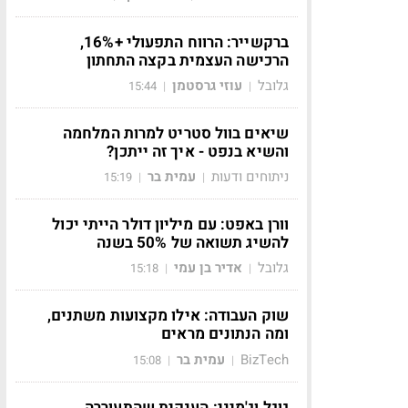
ברקשייר: הרווח התפעולי +16%,
הרכישה העצמית בקצה התחתון
גלובל
עוזי גרסטמן
15:44
|
|
שיאים בוול סטריט למרות המלחמה
והשיא בנפט - איך זה ייתכן?
ניתוחים ודעות
עמית בר
15:19
|
|
וורן באפט: עם מיליון דולר הייתי יכול
להשיג תשואה של 50% בשנה
גלובל
אדיר בן עמי
15:18
|
|
שוק העבודה: אילו מקצועות משתנים,
ומה הנתונים מראים
BizTech
עמית בר
15:08
|
|
גוגל וג'מיני: הענקית שהתעוררה