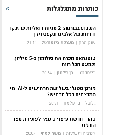
כותרות מתגלגלות
השבוע בבורסה: 2 מניות דואליות שיזנקו
ודוחות של אלביט ונקסט ויז'ן
שוק ההון
מערכת ביזפורטל
21:44
|
|
טוטנהאם מכרה את סולומון ב-5 מיליון,
וכמעט הכל רווח
ביזספורט
בן פלמון
20:54
|
|
מורגן סטנלי בשלושה תרחישים ל-AI. מי
המנצחים בכל תרחיש?
גלובל
בן פלמון
20:31
|
|
טהרן דורשת פיצוי כתנאי לפתיחת מצר
הורמוז
אנרגיה ותשתיות
משה כסיף
20:07
|
|