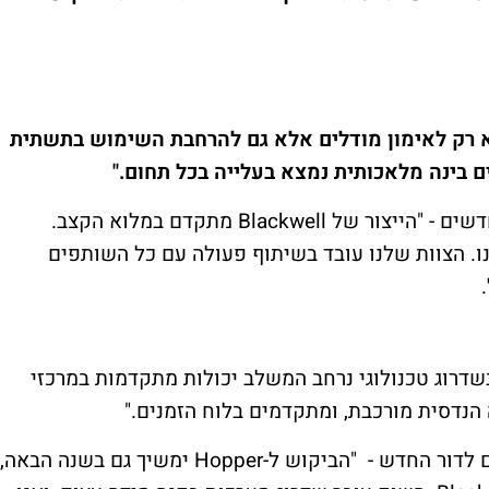
לא רק לאימון מודלים אלא גם להרחבת השימוש בתשתית
ם בינה מלאכותית נמצא בעלייה בכל תחום."
הואנג גם התייחס לחששות לגבי המוצרים החדשים - "הייצור של Blackwell מתקדם במלוא הקצב.
נו. הצוות שלנו עובד בשיתוף פעולה עם כל השותפים
בתחילת מהפכת ה-AI. מדובר בשדרוג טכנולוגי נרחב המשלב יכולות מתקדמות במרכזי
 הנדסית מורכבת, ומתקדמים בלוח הזמנים."
הואנג תיאר את המעבר מדור קודם של שבבים לדור החדש - "הביקוש ל-Hopper ימשיך גם בשנה הבאה,