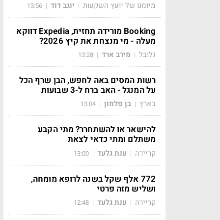
מיומנו של יועץ השקעות
יוגב דוד
13:56
|
|
Booking מורידה תחזית, Expedia דווקא
מעלה - מי מנצחת את קיץ 2026?
גלובל
מירב ארד
13:28
|
|
רשות המסים באה לחפש, הבן שרף הכל
על המנגל - האב ברח ל-3 שבועות
בארץ
בן פלמון
13:04
|
|
להישאר או להשתחרר? מתי הקבע
משתלם ומתי כדאי לצאת
קריירה
ענת גלעד
13:00
|
|
772 אלף שקל בשנה לרופא מומחה,
ושליש מזה פרטי
קריירה
ענת גלעד
12:48
|
|