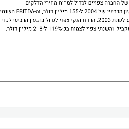
שראל וקאוואנה סבורים כי רווחי ה-EBITDA של החברה צפויים לגדול למרות מחירי הדלקים
המתייקרים. רווח זה אמור לזנק בכ-24% ברבעון הרביעי של 2004 ל-155 מיליון דולר, וה-EBITDA השנתי
עשוי לגדול בכ-20% לכ-529 מיליון דולר ביחס לשנת 2003. הרווח הנקי צפוי לגדול ברבעון הרביעי לכדי