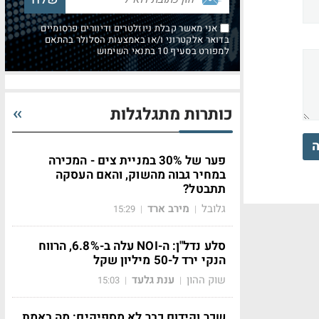
אני מאשר קבלת ניוזלטרים ודיוורים פרסומיים
בדואר אלקטרוני ו/או באמצעות הסלולר בהתאם
למפורט בסעיף 10 בתנאי השימוש
כותרות מתגלגלות
ה
פער של 30% במניית צים - המכירה
במחיר גבוה מהשוק, והאם העסקה
תתבטל?
גלובל
מירב ארד
15:29
|
|
סלע נדל"ן: ה-NOI עלה ב-6.8%, הרווח
הנקי ירד ל-50 מיליון שקל
שוק ההון
ענת גלעד
15:03
|
|
שכר וקידום כבר לא מספיקים: מה באמת