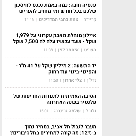
פנסיה חובה: כמה באמת נכנס לחיסכון
שלכם בכל חודש ומי מחויב להפריש
קריירה
צוות כתבי המדריכים
12:46
|
|
איילון מנהלת מאבק עקרוני על 1,979
שקל - שעד עכשיו עלה לה 7,500 שקל
משפט
איתמר לוין
11:38
|
|
יד התשעה: 2 מיליון שקל על 41 מ"ר -
והפינוי-בינוי עוד רחוק
נדל"ן
צלי אהרון
11:50
|
|
הסיבה האמיתית לתנודות החריפות של
פלנטיר בשנה האחרונה
גלובל
שלמה גרינברג
15:01
|
|
מעבר לגבול תל אביב, במחיר נמוך
ב-12%: מה קורה למחירים בתל גיבורים?