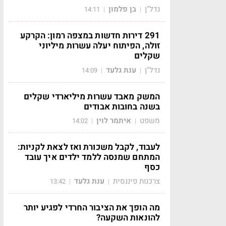
נדל"ן
בן פלמון
14:11
|
|
291 דירות חדשות במצפה רמון: הקרקע
זולה, הפיתוח יעלה עשרות מיליוני
שקלים
נדל"ן
ענת גלעד
14:09
|
|
המשק מאבד עשרות מיליארדי שקלים
בשנה בחובות אבודים
משפט
איתמר לוין
14:02
|
|
לעבוד, לקבל משכורת ואז לצאת לקניות:
המתחם שמנסה ללמד ילדים איך עובד
כסף
צרכנות פיננסית
ענת גלעד
13:42
|
|
מה הופך את הציבור החרדי לפגיע יותר
להונאות השקעה?