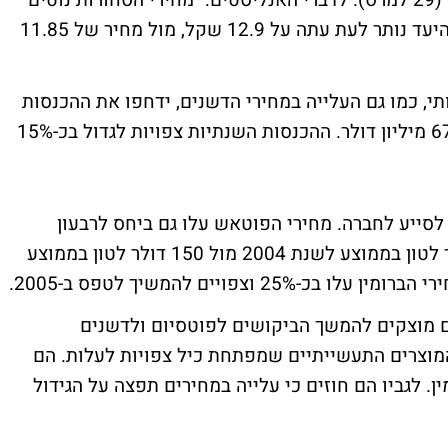
לפרסם את דוחות הרבעון הרביעי ביום ג' הבא (29 למרס). לדברי האנליסטים: "מחירי הסחורות נוטים
לתמוך במגמת ההתאוששות של כי"ל". מחיר היעד נותר לעת עתה על 12.9 שקל, מול מחיר של 11.85
תי, כמו גם העלייה במחירי הדשנים, ידחפו את ההכנסות
של החברה ברבעון הרביעי בכ-15.5% לכדי 678 מיליון דולר. ההכנסות השנתיות צפויות לגדול בכ-15%
לסייע לחברה. מחירי הפוטאש עלו גם ביחס לרבעון
המקביל וגם ביחס לרבעון הקודם, ל-200 דולר לטון בממוצע לשנת 2004 מול 150 דולר לטון בממוצע
ים מוצקים להמשך הביקושים לפוטסיום ולדשנים
המוצרים התעשייתיים שמפתחת כיל צפויות לעלות. הם
. לגביו הם חוזים כי עלייה במחירים תפצה על הגידול