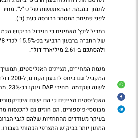
לפני פתיחת המסחר בבורסה כעת (ד').
במריל לינץ' מאמינים כי הגידול בביקוש הכמו
ולהסתכם ב-2.61 מיליארד דולר.
מגמת המחירים, מציינים האנליסטים, תמשיך 
לשנה שקדמה. מחירי DAP זינקו בכ-23%, מחירי הברומין עלו בכ-25% וצפויים להמשיך לטפס ב-2005.
האנליסטים מציינים כי הם ישנם אינדיקטור
מבוססי-פוספורים. הם חוזים גם להכנסות מ
בעיקר מעודדים מהתחזיות שלהם לגבי הברומין
המתון יותר בביקוש המצרפי הכמותי בעבורו.