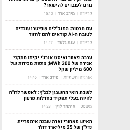
גורם לעובדים להישאר?
קריירה
מירב ארד
15:10
|
|
עם חרטות: המנכ"לים שפיטרו עובדים
לטובת ה-AI קוראים להם לחזור
קריירה
ענת גלעד
14:47
|
|
ערבה פאוור ואיסט אנרג'י יקימו מתקני
אגירה של 300 MWh; צופות מכירות של
600 מיליון שקל
אנרגיה ותשתיות
מירב ארד
14:46
|
|
לשכת רואי החשבון לבג"ץ: לאפשר לרו"ח
להיות בעלי תפקיד בחדלות פרעון
משפט
איתמר לוין
14:28
|
|
האיש מאחורי זארה שבנה אימפריית
נדל"ן של 25 מיליארד דולר