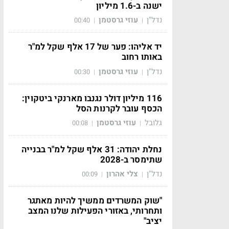
ישנה ב-1.6 מיליון
נדל"ן
עוזי גרסטמן
00:40
|
|
יד אליהו: פער של 17 אלף שקל למ"ר
באותו רחוב
נדל"ן
עוזי גרסטמן
00:30
|
|
116 מיליון דולר נגנבו מארנקי ביטקוין:
הכסף עובר לקרנות הסל
גלובל
עוזי גרסטמן
00:08
|
|
נחלת יהודה: 31 אלף שקל למ"ר בבנייה
שתימסר ב-2028
נדל"ן
צלי אהרון
00:09
|
|
"שוק המשרדים ממשיך להיות מאתגר
ותחרותי, באזורי הפעילות שלנו המצב
יציב"