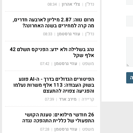
נדל"ן
צלי אהרון
08:34
|
|
מרום נווה: 2.87 מיליון לארבעה חדרים,
מה קרה למחירים בשנה האחרונה?
נדל"ן
עוזי גרסטמן
08:33
|
|
נהג בשלילה ולא ידע: הפניקס תשלם 42
אלף שקל
משפט
עוזי גרסטמן
07:42
|
|
ה
הפיטורים הגדולים בדרך - ה-AI פוגע
בשוק העבודה: 113 אלף משרות נעלמו
והפגיעה צפויה להתעצם
קריירה
מירב ארד
07:39
|
|
26 חודשי מילואים: טענת הקושי
התפעולי של כללית התהפכה נגדה
משפט
עוזי גרסטמן
07:28
|
|