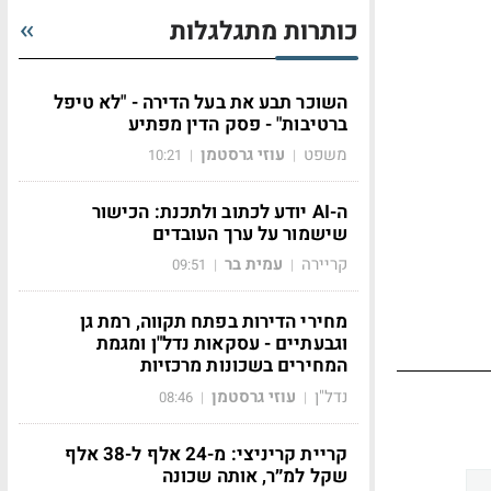
כותרות מתגלגלות
השוכר תבע את בעל הדירה - "לא טיפל
ברטיבות" - פסק הדין מפתיע
משפט
עוזי גרסטמן
10:21
|
|
ה-AI יודע לכתוב ולתכנת: הכישור
שישמור על ערך העובדים
קריירה
עמית בר
09:51
|
|
מחירי הדירות בפתח תקווה, רמת גן
וגבעתיים - עסקאות נדל"ן ומגמת
המחירים בשכונות מרכזיות
נדל"ן
עוזי גרסטמן
08:46
|
|
קריית קריניצי: מ-24 אלף ל-38 אלף
שקל למ״ר, אותה שכונה