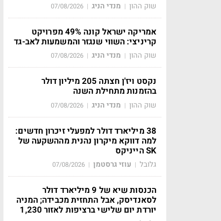
שוק ההון
מנדי הניג
07/08/2026
|
|
אמריקה ישראל קונה 49% מפרויקט
קריניצי: השווי שנגזר והמשמעות לאב-גד
שוק ההון
מנדי הניג
07/08/2026
|
|
נקסט ויז'ן חצתה 205 מיליון דולר
בהזמנות מתחילת השנה
שוק ההון
מנדי הניג
07/08/2026
|
|
38 מיליארד דולר למפעלי זיכרון חדשים:
למה דווקא מיקרון נהנית מההשקעה של
SK הייניקס
גלובל
עוזי גרסטמן
07/08/2026
|
|
הכנסות שיא של 9 מיליארד דולר
לסאנדיסק, אבל התחזית מכבידה; המניה
יורדת יום שלישי ברציפות לאזור 1,230