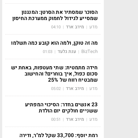
הסוכר שמסתיר את הסרטן: המנגנון
שמסייע לגידול לחמוק ממערכת החיסון
מדע
מירב ארד
04:10
|
|
מה זה טוקן, ולמה הוא קובע כמה תשלמו
BizTech
ענת גלעד
01:03
|
|
חידה מתמטית: שתי מעטפות, באחת יש
סכום כפול, איך בוחרים? והחישוב
שמבטיח רווח של 25%
מדע
מירב ארד
05:02
|
|
23 אנשים בחדר: הסיכוי המפתיע
ששניים חולקים יום הולדת
מדע
מירב ארד
00:51
|
|
רמת יוסף: 33,700 שקל למ"ר, ודירה