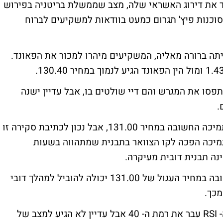
בד את דירוג האשראי שלה, מצב שממשלת בריטניה בפירוש
סוכנות פיץ' תגרום כמעט בוודאות למשקיעים לברוח
תה ברורה מאליה, המשקיעים מיהרו למכור את הפאונד.
פסו את המגרש והם דיי שולטים בו, אבל עדיין ישנה
.
אתמול צמד הפאונד/ין ניסה לפרוץ מתחת לתמיכה החשובה במחיר 131.00, אבל נכון לכתיבת סקירה זו
תמיכה הפכה לקו הצוואר בתבנית שמתהווה בשעות
ה תבנית דובית מעיקרה.
פריצה ודאית של התמיכה הפסיכולוגית החשובה במחיר העגול של 131.00 יכולה להוביל למהלך דובי
בגרף 4 שעות ניתן לראות גם שאינדיקאטור ה- RSI עבר את רמת ה- 40 אבל עדיין לא הגיע למצב של