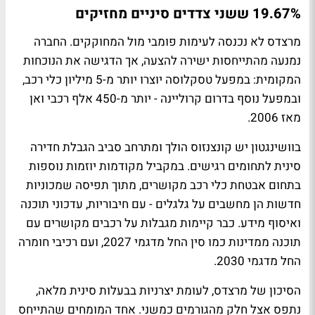
19.67% ששני צדדים סיניים מחזיקים
מרצדס לא נכנסה לעימות פומבי מול המחוקקים. החברה
נמנעה מהתייחסות ישירה להצעה, אך הדגישה את הנוכחות
המקומית: במפעל טסקלוסה יוצרו יותר מ-5 מיליון כלי רכב,
ובמפעל נוסף בדרום קרוליינה - יותר מ-450 אלף רכבי ואן
מאז 2006.
בוושינגטון יש קונצנזוס הולך ומתרחב סביב הגבלת חדירה
סינית לתחומים רגישים. במקביל מקודמות יוזמות נוספות
בתחום אבטחת כלי רכב מקושרים, מתוך תפיסה שמכוניות
חדשות הן מחשבים על גלגלים - עם חיבוריות, עדכוני תוכנה
ואיסוף מידע. כבר קיימות מגבלות על רכבים מקושרים עם
תוכנה ממדינות כמו סין החל מדגמי 2027, ועם רכיבי חומרה
החל מדגמי 2030.
הסיכון של מרצדס, לעומת יצרניות בבעלות סינית מלאה,
נתפס אצל חלק מהגורמים כמשני. אחד המומחים שהתייחס