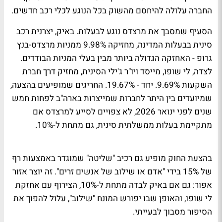
החברה עלולה להיחסם מהשוק בכל הנוגע לכלי רכב חדשים.
הסעיף שמסבך את מרצדס נוגע לבעלות. באיק, יצרנית רכב
סינית בבעלות המדינה, מחזיקה 9.98% ממניות מרצדס-בנץ
גרופ - האחזקה הגדולה ביותר מבין בעלי המניות הבודדים.
לצדה, לי שופו, מייסד ויו"ר ג'ילי הסינית, מחזיק דרך חברת
השקעות 9.69%. יחד - 19.67%. החריגים שמופיעים בהצעה,
שמיועדים בין היתר לחברות שמייצרות בארה"ב לפחות חמש
שנים לפני ינואר 2026, לא צפויים לסייע למרצדס אם
מתקיימת בעלות ממשלתית סינית, גם מתחת ל-10%.
בהצעת החוק מופיע גם רכיב "שליטה" שמוגדר באמצעות רף
של 15% בידי "אדם או שילוב של אנשים זרים". זה יוצר אזור
אפור: גם אם באיק לבדה מתחת ל-10%, הצירוף עם אחזקת
לי שופו, והאופן שבו יפורש המונח "שילוב", עלול להפוך את
הסיפור מסבוך לבעייתי.