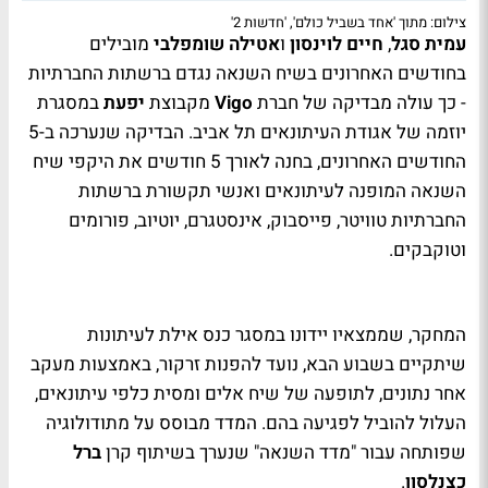
צילום: מתוך 'אחד בשביל כולם', 'חדשות 2'
עמית סגל
,
חיים לוינסון
ו
אטילה שומפלבי
מובילים
בחודשים האחרונים בשיח השנאה נגדם ברשתות החברתיות
- כך עולה מבדיקה של חברת
Vigo
מקבוצת
יפעת
במסגרת
יוזמה של אגודת העיתונאים תל אביב. הבדיקה שנערכה ב-5
החודשים האחרונים, בחנה לאורך 5 חודשים את היקפי שיח
השנאה המופנה לעיתונאים ואנשי תקשורת ברשתות
החברתיות טוויטר, פייסבוק, אינסטגרם, יוטיוב, פורומים
וטוקבקים.
המחקר, שממצאיו יידונו במסגר כנס אילת לעיתונות
שיתקיים בשבוע הבא, נועד להפנות זרקור, באמצעות מעקב
אחר נתונים, לתופעה של שיח אלים ומסית כלפי עיתונאים,
העלול להוביל לפגיעה בהם. המדד מבוסס על מתודולוגיה
שפותחה עבור "מדד השנאה" שנערך בשיתוף קרן
ברל
כצנלסון
.