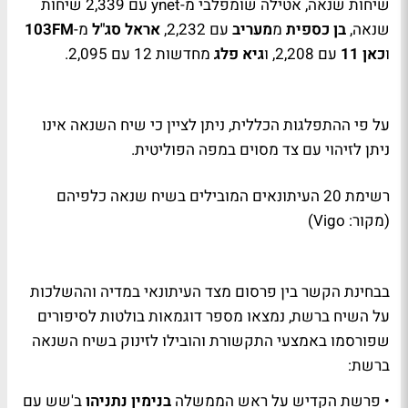
שיחות שנאה, אטילה שומפלבי מ-
ynet
עם 2,339 שיחות
שנאה,
בן כספית
מ
מעריב
עם 2,232,
אראל סג"ל
מ-
FM
103
ו
כאן 11
עם 2,208, ו
גיא פלג
מחדשות 12 עם 2,095.
על פי ההתפלגות הכללית, ניתן לציין כי שיח השנאה אינו
ניתן לזיהוי עם צד מסוים במפה הפוליטית.
רשימת 20 העיתונאים המובילים בשיח שנאה כלפיהם
(מקור: Vigo)
בבחינת הקשר בין פרסום מצד העיתונאי במדיה וההשלכות
על השיח ברשת, נמצאו מספר דוגמאות בולטות לסיפורים
שפורסמו באמצעי התקשורת והובילו לזינוק בשיח השנאה
ברשת:
• פרשת הקדיש על ראש הממשלה
בנימין נתניהו
ב'שש עם