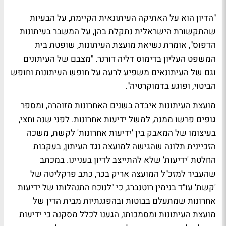
"הדיון הוא על האתיקה העיתונאית הקיימת, על הבעיות
שהתקשורת הישראלית נתקלת בהן, על המשבר בעיתונות
הדפוס", אומרת נשיאת מועצת העיתונות, שופטת בית
המשפט העליון בדימוס
דליה דורנר
. "מצבם של העיתונים
וגם של העיתונאים משפיע לרעה על חופש העיתונות וחופש
הביטוי, ופוגע בדמוקרטיה".
מועצת העיתונות איבדה בשנים האחרונות מזוהרה, ומספר
גופים פרשו ממנה, למשל
ידיעות אחרונות
. לפני שנה וחצי,
בעיצומו של המאבק בין 'ידיעות אחרונות' ל
קשת
,
משכה
הזכיינית תלונה שהגישה למועצה נגד העיתון
, בעקבות
החלטת 'ידיעות' שלא להתייצב לדיון בעניינו. במכתב
שהעביר למזכ"ל המועצה
אריק בכר
, כתב פרקליטה של
'קשת' עו"ד
בנימין רוטנברג
, כי "לנוכח התנהלותו של ידיעות
אחרונות שמתעלם בבוטות ובהפגנתיות מבית הדין של
מועצת העיתונות ומסמכותו, הגענו לכלל מסקנה כי ידיעות