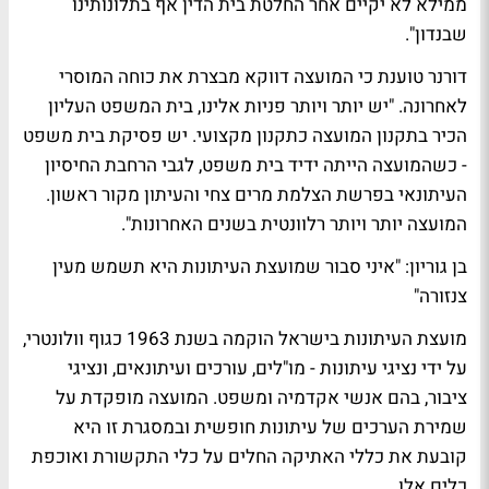
ממילא לא יקיים אחר החלטת בית הדין אף בתלונותינו
שבנדון".
דורנר טוענת כי המועצה דווקא מבצרת את כוחה המוסרי
לאחרונה. "יש יותר ויותר פניות אלינו, בית המשפט העליון
הכיר בתקנון המועצה כתקנון מקצועי. יש
פסיקת בית משפט
- כשהמועצה הייתה ידיד בית משפט, לגבי הרחבת החיסיון
העיתונאי בפרשת הצלמת
מרים צחי
והעיתון
מקור ראשון
.
המועצה יותר ויותר רלוונטית בשנים האחרונות".
בן גוריון: "איני סבור שמועצת העיתונות היא תשמש מעין
צנזורה"
מועצת העיתונות בישראל הוקמה בשנת 1963 כגוף וולונטרי,
על ידי נציגי עיתונות - מו"לים, עורכים ועיתונאים, ונציגי
ציבור, בהם אנשי אקדמיה ומשפט. המועצה מופקדת על
שמירת הערכים של עיתונות חופשית ובמסגרת זו היא
קובעת את כללי האתיקה החלים על כלי התקשורת ואוכפת
כלים אלו.