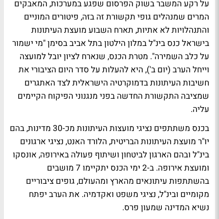
על רקע המשבר בשוק הפרסום שפגע במערכות, המאבקים
המרים שמנהלים גופי תקשורת זה בזה, פיטורים המוניים
והתנהלויות לא אתיות, תארח השבוע
מועצת העיתונות
בישראל
כנס בינ"ל במלון הילטון בתל אביב בסימן "מי ישמור
על כלב השמירה". מטרת הכנס, שנארח לציון יובל למועצה
וייחל הערב (יום ב'), היא להעלות על סדר היום הציבורי את
חשיבות העיתונות בדמוקרטיה הישראלית לצד האתגרים
שמציבה התקשורת החדשה בפני מנגנוני הפיקוח הקיימים
עליה.
בכנס משתתפים נציגי מועצות העיתונות מכ-30 מדינות, בהם
יו"ר מועצת העיתונות הבריטית,
הלורד האנט
, נציגי ארגונים
בינ"ל ובהם הארגון לביטחון ושיתוף פעולה באירופה, אונסקו
ומועצת אירופה. ב-2 ימי הכנס יתקיימו 7 מושבים
בהשתתפות עיתונאים מהארץ ומהעולם, גופים ציבוריים
מקומיים ובינ"ל, נציגי משפט ואקדמיה. את הערב יפתח
נשיא המדינה
שמעון פרס
.