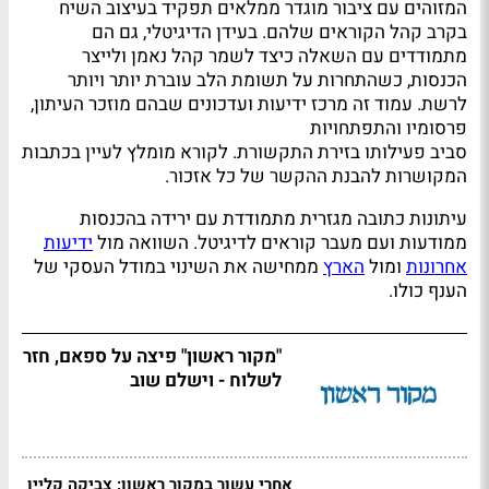
המזוהים עם ציבור מוגדר ממלאים תפקיד בעיצוב השיח
בקרב קהל הקוראים שלהם. בעידן הדיגיטלי, גם הם
מתמודדים עם השאלה כיצד לשמר קהל נאמן ולייצר
הכנסות, כשהתחרות על תשומת הלב עוברת יותר ויותר
לרשת. עמוד זה מרכז ידיעות ועדכונים שבהם מוזכר העיתון,
פרסומיו והתפתחויות
סביב פעילותו בזירת התקשורת. לקורא מומלץ לעיין בכתבות
המקושרות להבנת ההקשר של כל אזכור.
עיתונות כתובה מגזרית מתמודדת עם ירידה בהכנסות
ממודעות ועם מעבר קוראים לדיגיטל. השוואה מול
ידיעות
אחרונות
ומול
הארץ
ממחישה את השינוי במודל העסקי של
הענף כולו.
"מקור ראשון" פיצה על ספאם, חזר
לשלוח - וישלם שוב
אחרי עשור במקור ראשון: צביקה קליין