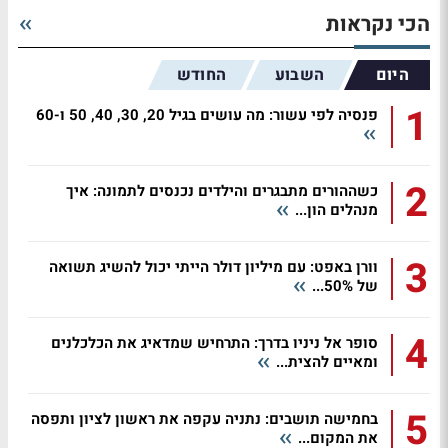
הכי נקראות
היום
השבוע
החודש
1
פנסיה לפי עשור: מה עושים בגיל 20, 30, 40, 50 ו-60
2
כשההורים מתבגרים והילדים נכנסים לתמונה: איך
מנהלים הון...
3
וורן באפט: עם מיליון דולר הייתי יכול להשיג תשואה
של 50%...
4
סופר אל ניניו בדרך: התרחיש שמדאיג את הכלכלנים
ומאיים להצית...
5
בחמישה תושבים: נתניה עקפה את ראשון לציון ותפסה
את המקום...