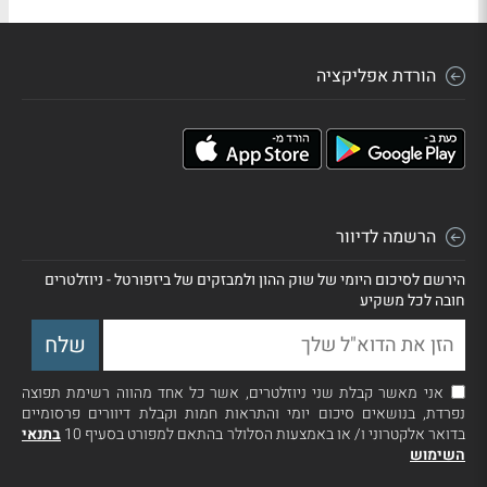
הורדת אפליקציה
הרשמה לדיוור
הירשם לסיכום היומי של שוק ההון ולמבזקים של ביזפורטל - ניוזלטרים
חובה לכל משקיע
אני מאשר קבלת שני ניוזלטרים, אשר כל אחד מהווה רשימת תפוצה
נפרדת, בנושאים סיכום יומי והתראות חמות וקבלת דיוורים פרסומיים
בדואר אלקטרוני ו/ או באמצעות הסלולר בהתאם למפורט בסעיף 10
בתנאי
השימוש