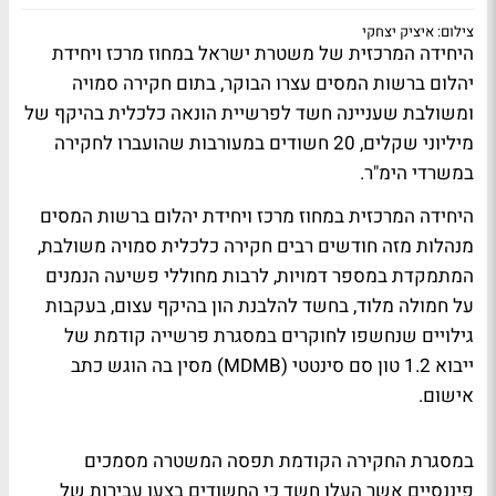
צילום: איציק יצחקי
היחידה המרכזית של משטרת ישראל במחוז מרכז ויחידת
יהלום ברשות המסים עצרו הבוקר, בתום חקירה סמויה
ומשולבת שעניינה חשד לפרשיית הונאה כלכלית בהיקף של
מיליוני שקלים, 20 חשודים במעורבות שהועברו לחקירה
במשרדי הימ"ר.
היחידה המרכזית במחוז מרכז ויחידת יהלום ברשות המסים
מנהלות מזה חודשים רבים חקירה כלכלית סמויה משולבת,
המתמקדת במספר דמויות, לרבות מחוללי פשיעה הנמנים
על חמולה מלוד, בחשד להלבנת הון בהיקף עצום, בעקבות
גילויים שנחשפו לחוקרים במסגרת פרשייה קודמת של
ייבוא 1.2 טון סם סינטטי (MDMB) מסין בה הוגש כתב
אישום.
במסגרת החקירה הקודמת תפסה המשטרה מסמכים
פיננסיים אשר העלו חשד כי החשודים בצעו עבירות של