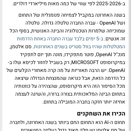
ב-2025-2026 לפי שווי של כמה מאות מיליארדי דולרים.
בשנה האחרונה במקביל לצמיחה פנומנלית של התחום
ושל OpenAI - עברה החברה טלטלה גדולה. טלטלה
שמוכיחה שלמרות הטכנולוגיה והבינה האנושית, בסוף הכל
זה אנשים.
ב-5 ימים בלבד עברה החברה באחת הדרמות
המטלטלות שהיו בוול סטריט בשנים האחרונות
. סם אלטמן,
מנכ"ל OpenAI, פוטר מתפקידו, מונה תוך יום לתפקיד
במיקרוסופט MICROSOFT, רק בשביל לחזור לכיסא שלו ב-
OpenAI. יש הרבה תאוריות על מה קרה מאחורי הקלעים של
כל הדרמה הזאת, אבל כנראה שהמנצחת הגדולה שיצאה
מכל הסיפור הזה היא מיקרוסופט, שהצהירה על כוונותיה
בתחום הבינה המלאכותית בצורה ברורה, והשיגה לעצמה
אחיזה יותר חזקה בחברה המובילה בתחום.
הכירו את השחקנים
תחום ה-AI הוא התחום החם ביותר בשנה האחרונה, ולחברה
של סם אלטמן יש חלק מאוד גדול בעלייה המטאורית