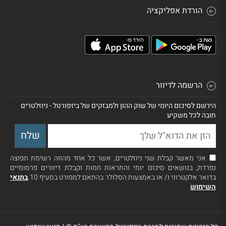
הורדת אפליקציה
הרשמה לדיוור
הירשם לסיכום היומי של שוק ההון ולמבזקים של ביזפורטל - ניוזלטרים
חובה לכל משקיע
אני מאשר קבלת שני ניוזלטרים, אשר כל אחד מהווה רשימת תפוצה
נפרדת, בנושאים סיכום יומי והתראות חמות וקבלת דיוורים פרסומיים
בדואר אלקטרוני ו/ או באמצעות הסלולר בהתאם למפורט בסעיף 10
בתנאי
השימוש