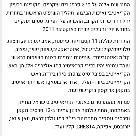
המוגשות אליה על פי 2 פרמטרים עיקריים: מקוריות הרעיון
הקריאטיבי ואיכות הביצוע. תהליך השיפוט הראשוני בתחרות
יחל החודש יוני הקרוב, ההכרזה על הפיינליסטים תתקיים
בחודש יולי והזוכים יוכרזו באוקטובר 2011.
התחרות כוללת 11 קטגוריות: עיתונות, אמביינט מדיה, חוצות,
טלוויזיה/קולנוע/דיגיטל, אינטראקטיב,שיווק ישיר, עיצוב,
קד"מ ואינטגרייטד. שופטים נוספים בצוות השיפוט בראשו
עומד עמיחי יהיו בכירי קריאייטיב כמו אוליבייה אלטמן, ראש
הקריאייטיב בפובליסיס צרפת; סיקו בירדה, ראש
הקריאייטיב ביורו - הולנד, אדריאן בוטאן, ראש הקריאייטיב
במקאן אריקסון בוקרשט ועוד.
עמיחי, מהמעוטרים באנשי הקריאייטיב בישראל מחזיק
באמתחתו, תחת שלמור אבנון עמיחי ב-13 פרסים מקאן
ופרסים נוספים מתחרויות בינ"ל כמו גולדן דראם, וואן שואו,
יורובסט, אפיקה, CRESTA, קליו ועוד.