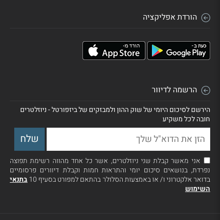
הורדת אפליקציה
הרשמה לדיוור
הירשם לסיכום היומי של שוק ההון ולמבזקים של ביזפורטל - ניוזלטרים
חובה לכל משקיע
אני מאשר קבלת שני ניוזלטרים, אשר כל אחד מהווה רשימת תפוצה
נפרדת, בנושאים סיכום יומי והתראות חמות וקבלת דיוורים פרסומיים
בדואר אלקטרוני ו/ או באמצעות הסלולר בהתאם למפורט בסעיף 10
בתנאי
השימוש