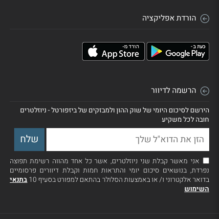
הורדת אפליקציה
הרשמה לדיוור
הירשם לסיכום היומי של שוק ההון ולמבזקים של ביזפורטל - ניוזלטרים
חובה לכל משקיע
אני מאשר קבלת שני ניוזלטרים, אשר כל אחד מהווה רשימת תפוצה
נפרדת, בנושאים סיכום יומי והתראות חמות וקבלת דיוורים פרסומיים
בדואר אלקטרוני ו/ או באמצעות הסלולר בהתאם למפורט בסעיף 10
בתנאי
השימוש