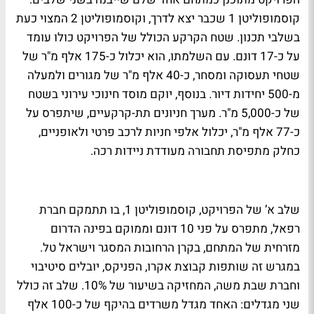
קוסמופוליטן 1 שכבר יצא לדרך, וקוסמופוליטן 2 המצוי כעת
בשלבי תכנון. שטח הקרקע הכולל של הפרויקט כולו עומד
על כ-17 דונם. עם השלמתו, הוא יכלול כ-175 אלף מ"ר של
שטחי תעסוקה ומסחר, כ-40 אלף מ"ר של מגורים ולמעלה
מ-500 יחידות דיור. בנוסף, יוקם מוסד חינוכי עירוני בשטח
של כ-5,000 מ"ר. מערך חניונים תת-קרקעיים, שיתפרס על
כ-77 אלף מ"ר, יכלול אלפי חניות לרכב פרטי ולאופניים,
כחלק מתפיסת תחבורה מעודדת ניידות רכה.
שלב א’ של הפרויקט, קוסמופוליטן 1, בו תתמקם חברת
רפאל, מתפרס על פני 10 דונם וממוקם בפינה הדרום
מזרחית של המתחם, בקרן הרחובות המסגר וישראל טל.
במגרש זה שותפות קבוצת אקרו, הפניקס, יובלים סיטיבוי
וחברת שבת משה, המחזיקה בשיעור של 10%. שלב זה כולל
שני מגדלים: האחד מגדל משרדים בהיקף של כ-100 אלף