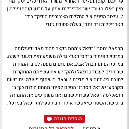
על תכנון קוסמופליטן 1 אחראי משרד האדריכלים יסקי מור
סיון ואילו משרד ישר אדריכלים אמון על תכנון קוסמופוליטן
2. עיצוב הפנים של החללים הציבוריים הופקד בידי
האדריכלית ורד גינדי, בעלת סטודיו גינדי.
מרפאל נמסר: "רפאל צומחת בקצב מהיר מאד ופעילותה
במרכזי הפיתוח ברחבי הארץ גדלה משמעותית משנה לשנה.
במרכז הפיתוח בתל אביב אנו נותנים מענה לטובי המוחות
שבוחרים לעבוד ברפאל ולהקדיש את עשייתם המחקרית
לטובת ביטחונה של מדינת ישראל. בשיתוף פעולה עם רשות
מקרקעי ישראל הסדרנו הסכם לפינוי מתחם הורודוצקי בו
התאכלסה רפאל עשרות שנים ואנו משקיעים את התמורה
ברכישת השטח שיאפשר את הרחבת פעילות רפאל במרכז".
הוספת תגובה
3 תגובות
|
לקריאת כל התגובות