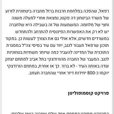
רפאל, שהפכה במלחמת חרבות ברזל מחברה ביטחונית לזרוע
של משרד הביטחון דה פקטו, נמצאת אחרי למעלה משנה
וחצי של מלחמה. המשמעות של זה בשבילה היא שלחברה
יש לא רק את האפשרות הפיננסית להתרחב ולהתחדש
במשרדים חדשים, אלא אולי גם את הצורך לעשות כן. במקור
תוכנן שרפאל תעבור לנגב, יחד עם עוד בסיסי צה״ל במסגרת
התוכנית של המדינה להעביר כמה שיותר תשתיות בטחוניות
לנגב. המעבר של החברה מהורודצקי בתל אביב למתחם יצחק
שדה באותה העיר - לא ברור. כך או אחרת, במתחם הורודצקי
יוקמו כ-800 יחידות דיור אחרי שהחברה תעזוב.
פרויקט קוסמופוליטן
הפרויקט מתוכנן כמתחם אחד שלם שייבנה בשני שלבים: