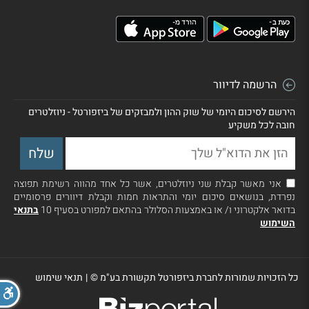
הרשמה לדיוור
הירשם לסיכום היומי של שוק ההון ולמבזקים של ביזפורטל - ניוזלטרים
חובה לכל משקיע
אני מאשר קבלת שני ניוזלטרים, אשר כל אחד מהווה רשימת תפוצה
נפרדת, בנושאים סיכום יומי והתראות חמות וקבלת דיוורים פרסומיים
בדואר אלקטרוני ו/ או באמצעות הסלולר בהתאם למפורט בסעיף 10
בתנאי
השימוש
כל הזכויות שמורות לחברת ביזפורטל תקשורת בע"מ ©
|
תנאי שימוש