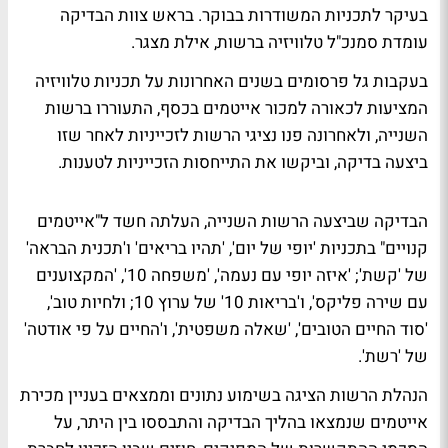
בעיקר לתכניות המשודרות בבוקר. בראש צוות הבדיקה
עומדת סמנכ"ל טלוויזיה ברשות, אילת מצגר.
בעקבות גל פרסומים בשנים האחרונות על תכניות טלוויזיה
המציעות לכאורה למכור אייטמים בכסף, התעוררו ברשות
השנייה, ולאחרונה פנו נציגי הרשות לזכייניות לאחר שזו
ביצעה בדיקה, וביקשו את התייחסות הזכייניות לטענות.
הבדיקה שביצעה הרשות השנייה, העלתה חשד ל"אייטמים
קנויים" בתכניות 'יופי של יום', 'תהיו בריאים' ו'תכנית הבראה'
של 'קשת'; 'איזה יופי עם נעמה', 'משפחה 10', 'המקצוענים
עם שירה פליקס', ו'בריאות 10' של ערוץ 10; ולחיות טוב',
'סוד החיים הטובים', 'שאלה משפטית', ו'החיים על פי אודטה'
של 'רשת'.
הנהלת הרשות הציגה בשימוע נתונים וממצאים בעניין מכירת
אייטמים שנמצאו בהליך הבדיקה והתבססו בין היתר, על