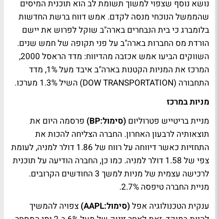
נושא נוסף שצפוי למשוך תשומת לב הוא תוכנית המיסים
שהממשל הנוכחי מנסה לקדם. אמש דווח ברשת החדשות
בלומברג כי בית הנבחרים בארה"ב שוקל לפרוש את יישם
הורדת מס החברות בארה"ב על פני תקופה של חמש שנים.
השווקים הביעו אמש אכזבה מהדיווח: מדד הראסל 2000,
המרכז את המניות הקטנות בארה"ב איבד מעל 1%, מדד
התחבורה (DOW TRANSPORTATION) השיל 1.3% מערכו.
מניות במרכז
מניית בריטייש פטרוליום
(סימול:BP)
פרסמה היום את
תוצאותיה לרבעון האחרון. החברה הצליחה להכות את
התחזיות כאשר דיווחה על רווח של 1.86 דולר למניה, לעומת
צפי של 1.58 דולר למניה. כמו כן, החברה הודיעה על תוכנית
לרכישה עצמית של מניות למשך 3 החודשים הקרובים.
מניית החברה טיפסה 2.7%.
ענקית הטכנולוגיה אפל
(סימול:AAPL)
צפויה להמשיך