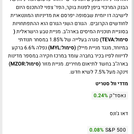
הבנק המרכזי ביפן לפנות בוקר, הפד' צפוי להתכנס היום
לישיבה דו יומית שבסופה יפרסם את מדיניותו המונטארית
לחודשים הקרובים. הגורם השני הגורם הוא ההתפתחויות
בסוגיית תוכנית המיסים בארה"ב. מניית טבע הישראלית
(
סימול:TEVA)
סגרה בעלייה של 1.85% במסחר תנודתי
במיוחד, מנגד מניית מיילן
(סימול:MYL)
נפלה 6.6% ברקע
לדיווח לפיו בכיר בחברה עומד במרכז חקירה במספר מדינות
בארה"ב בחשד לתיאום מחירים. מניית מזור
(סימול:MZOR)
זינקה מעל 7.5% לשיא חדש.
מדדי וול סטריט
נאסד"ק
0.24%
דאו ג'ונס
0.08%
S&P 500