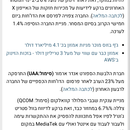
להיות במוקד, זאת לאחר זינוק של מעל 6% ב-2 ימי המסחר
האחרונים ברקע לידיעות על מכירות חזקות של האייפון X
(
לכתבה המלאה
). החברה צפויה לפרסם את הדו"חות ביום
חמישי הקרוב בסיום המסחר. מניית החברה הוסיפה 1.4%
לערכה.
ג׳ף בזוס מוכר מניות אמזון בכ־4.1 מיליארד דולר
אמזון כבר עם שווי של מעל 3 טריליון דולר - בזכות הזינוק
ב־AWS
חברת הלבשת הספורט אנדר ארמור
(סימול:UAA)
התרסקה
מעל 23% הערב לאחר פרסום הדו"חות הכספיים של החברה
לרבעון האחרון (
לכתבה המלאה
).
מניית ענקית שבבי הסלולר קוואלקום (סימול: QCOM)
צללה 6.7%% במחזור כבד, זאת ברקע לדיווח בוול סטריט
ג'ונרל לפיו אפל מתכוונת להפסיק את ההתקשרות עימה
ולעבור לעבוד עם אינטל ואולי עם MediaTek במקום