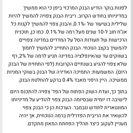
לפנות בוקר הודיע הבנק המרכזי ביפן כי הוא ממשיך
במדיניותו בחודש הקרוב. ריבית הבנק צפויה להמשיך להיות
שלילית בשיעור של -0.1%, והבנק צפוי להמשיך לקנות כל
אג"ח חוב ל-10 שנים מעל רמה של 0.1%. כמו כן, תוכנית
הרכישות של תעודות הסל על המדדים במדינה צפויים
להמשיך בקצב הנוכחי. הבנק התחייב להמשיך לתמוך
בשווקים עד שהאינפלציה במדינה תגיע לרמה של 2%, רף
שלא צפוי להגיע בשנתיים הקרובות (לפי התחזית של הבנק
היום). המשמעות: התמיכה האדירה של הבנק בשוקי המניות
ממשיכה. היין היפני מאבד 0.4% ברקע להחלטת הבנק.
בתוך כך, ועדת השוק הפתוח של הפד' צפויה להתכנס היום
לישיבה דו יומית שבסיומה הבנק צפוי להודיע על מדיניותו
המונטארית לחודש נובמבר. הערכות הן כי הבנק צפוי
להשאיר את הריבית הפדרלית ברמה הנוכחית, אך יהיה
מעניין לעקוב כיצד תהליך הפחתת המאזן מתקדם.