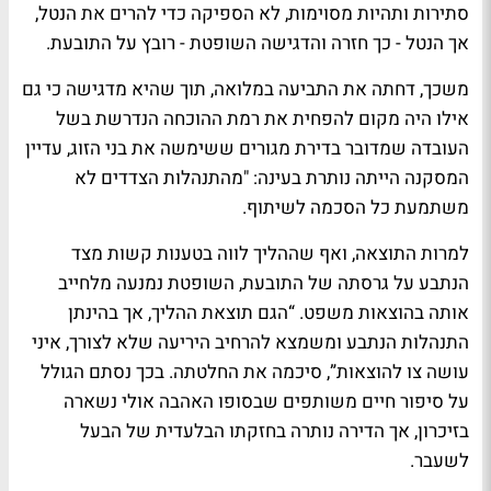
סתירות ותהיות מסוימות, לא הספיקה כדי להרים את הנטל,
אך הנטל - כך חזרה והדגישה השופטת - רובץ על התובעת.
משכך, דחתה את התביעה במלואה, תוך שהיא מדגישה כי גם
אילו היה מקום להפחית את רמת ההוכחה הנדרשת בשל
העובדה שמדובר בדירת מגורים ששימשה את בני הזוג, עדיין
המסקנה הייתה נותרת בעינה: "מהתנהלות הצדדים לא
משתמעת כל הסכמה לשיתוף.
למרות התוצאה, ואף שההליך לווה בטענות קשות מצד
הנתבע על גרסתה של התובעת, השופטת נמנעה מלחייב
אותה בהוצאות משפט. “הגם תוצאת ההליך, אך בהינתן
התנהלות הנתבע ומשמצא להרחיב היריעה שלא לצורך, איני
עושה צו להוצאות”, סיכמה את החלטתה. בכך נסתם הגולל
על סיפור חיים משותפים שבסופו האהבה אולי נשארה
בזיכרון, אך הדירה נותרה בחזקתו הבלעדית של הבעל
לשעבר.