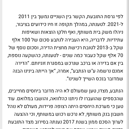
לפי גרסת התובעת, הקשר בין השניים נמשך בין 2011
ל-2021. לטענתה, במהלך תקופה זו חיו כידועים בציבור,
ניהלו משק בית משותף, ואף חלקו הוצאות ושאיפות
עתידיות. לדבריה, היא העבירה לנתבע סכום של 100 אלף
שקל ב-2013 לטובת רכישת מחצית הדירה, וסכום נוסף של
70 אלף שקל כעבור כמה שנים - לטענתה, כהשקעה נוספת,
בין אם בדירה או ברכב שנרכש במסגרת זוגיותם. “הדירה
אמנם נרשמה ע"ש הנתבע”, אמרה, “אך הייתה בינינו הבנה
שמדובר בנכס השייך לשנינו”.
הנתבע, מצדו, טען שמעולם לא היה מדובר ביחסים מחייבים,
שהכספים שהועברו לו ניתנו כהלוואה, והושבו במלואם. עוד
טען כי מערכת היחסים היתה רצופה פרידות, מעולם לא נוהל
חשבון בנק משותף, לא נרכש רכוש במשותף, וכי ההצעה
לערוך הסכם ממון בשנת 2017 נענתה בסירוב מצד התובעת