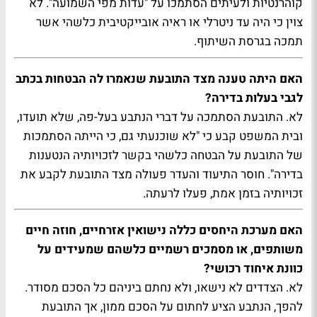
קוהרנטיות ולעיתים הסתמכו על "עדות מפי השמועה". לא
צוין כי היה עד ניטרלי או ראיה אובייקטיבית כלשהי אשר
תמכה בגרסת השיתוף.
האם היתה טענה מצד התובעת שנאמרו לה הבטחות בכתב
לגבי בעלות בדירה?
לא. התובעת הסתמכה על דברי הנתבע בעל-פה, שלא תועדו,
ובית המשפט קבע כי "לא שוכנעתי גם, כי הייתה הסתמכות
של התובעת על הבטחה כלשהי בקשר לזכויותיה הנטענות
בדירה". חוסר התיעוד והעדר פעולה מצד התובעת לקבע את
זכויותיה בזמן אמת, פעלו לרעתה.
האם מערכת היחסים כללה נישואין אזרחיים, חוזה חיים
משותפים, או מסמכים רשמיים כלשהם שמעידים על
כוונת איחוד רכושי?
לא. הצדדים לא נישאו, ולא נחתם ביניהם כל הסכם מסודר.
להפך, הנתבע הציע לחתום על הסכם ממון, אך התובעת