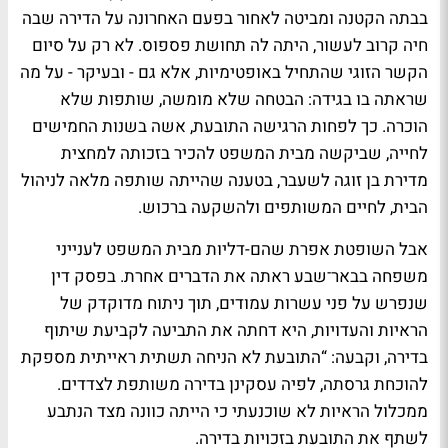
בבתה הקטנה ומביטה לאחור בפעם האחרונה על הדירה שבה
חיה קרוב לעשור, היתה לה תחושת פספוס. לא רק על סיום
הקשר הזוגי שהתחיל באופטימיות, אלא גם - ובעיקר - על מה
שראתה בו בגידה: הבטחה שלא מומשה, שותפות שלא
הוכרה. כך לפחות הרגישה התובעת, אשה בשנות החמישים
לחייה, שביקשה מבית המשפט להכיר בזכותה למחצית
מדירת בן זוגה לשעבר, בטענה שהייתה שותפה מלאה לניהול
הבית, לחיים המשותפים ולהשקעה ברכוש.
אבל השופטת אפרת שהם-דליות מבית המשפט לענייני
משפחה בבאר־שבע ראתה את הדברים אחרת. בפסק דין
שנפרש על פני עשרות עמודים, תוך ניתוח מדוקדק של
הראיות והעדויות, היא דחתה את התביעה לקביעת שיתוף
בדירה, וקבעה: “התובעת לא הניחה תשתית ראייתית מספקת
להוכחת גרסתה, לפיה עסקינן בדירה משותפת לצדדים.
ממכלול הראיות לא שוכנעתי כי הייתה כוונה מצד הנתבע
לשתף את התובעת בזכויות בדירה.