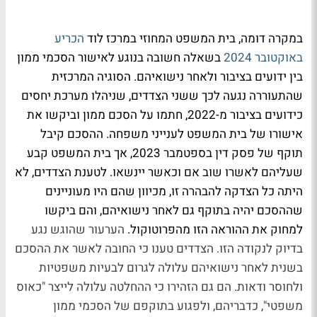
במקרה דומה, בית המשפט המחוזי במרכז לוד
הכריע
באוקטובר 2024
בשאלה חשובה בנוגע לאישור הסכמי ממון
בין ידועים בציבור ולאחר נישואיהם. הסוגיה המרכזית
שהתעוררה נגעה לכך ששני הצדדים, שניהלו מערכת יחסים
כידועים בציבור מ-2022, חתמו על הסכם ממון וביקשו את
אישורו של בית המשפט לענייני משפחה. ההסכם קיבל
תוקף של פסק דין בספטמבר 2023, אך בית המשפט קבע
שעליהם לאשרו שוב אם וכאשר יינשאו. לטענת הצדדים, לא
היתה כל הצדקה להבהרה זו, מכיוון שהם היו מעוניינים
שההסכם יהיה בתוקף גם לאחר נישואיהם, והם ביקשו
למחוק את ההוראה הזו מהפרוטוקול.
הערעור שהוגש נגע
בדיוק לנקודה הזו. הצדדים טענו כי החובה לאשר את ההסכם
בשנית לאחר נישואיהם עלולה לגרום לבעיות משפטיות
ולחוסר ודאות. הם גם הזהירו כי ההחלטה עלולה לייצר "כאוס
משפטי", כדבריהם, ולפגוע בתוקפם של הסכמי ממון