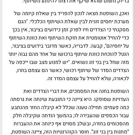
בדיוק משום שהוא שיקף את רצונו להימנע משיתוף.
ואכן, השופטת מצאה לנכון להפריד בין שאלת קיומה של
מערכת יחסים זוגית לבין שאלת השיתוף הכלכלי. "הגם
מסקנתי כי הצדדים חיו לפרק זמן כידועים בציבור, אין בכך
כדי להחיל אוטומטית את חזקת השיתוף ואת כוונת השיתוף
על יחסיהם", קבעה. לדבריה, כאשר מדובר בידועים בציבור,
הנטל להוכחת כוונת שיתוף ברכושו של אחד מהם גבוה יותר
מזה שחל בין בני זוג נשואים. "יש למנוע מצב שבו ייכפה על
הצדדים הסדר של שיתוף רכושי, כאשר הם עצמם בחרו,
לכאורה, שלא להחיל על עצמם הסדר זה.
השופטת בחנה את המסמכים, את דברי הצדדים ואת
העדויות שסופקו. היא ציינה כי התובעת שינתה את גרסתה
כמה פעמים: תחילה טענה שכלל לא קיבלה החזר מהנתבע
עבור הכספים שהעבירה לו; בהמשך הודתה שקיבלה חלק
מהסכומים בחזרה, ובשלב מסוים אף כינתה את ההעברות
“מתנות בין בני זוג”. חוסר הקוהרנטיות הזה, ציינה השופטת,