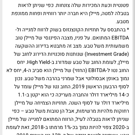
פטנטית וכעת המכירות שלה צונחות. כפי שניתן לראות
בטבלה למטה, מיילן היא חברה יותר רווחית ופחות ממונפת
מטבע.
* בהתבסס על תחזיות הקונצנזוס בשוק לרווח למנייה ול-
EBITDA המתואם. על פניו, מצבה הפיננסי של מיילן טוב
משמעותית משל טבע. מצב זה מתבטא בדירוג ההשקעה
(Investment Grade) שנותנות סוכנויות הדירוג לחוב של
מיילן, לעומת החוב של טבע שמדורג ב-High Yield. יחס
החוב נטו ל-EBITDA (החזוי) של מיילן הוא סביב ה-4, יחס לא
נמוך באופן אבסולוטי אבל שמרני בהרבה משל טבע. נכון
לסוף הרבעון הראשון 2019, החוב נטו של מיילן עומד על
כ-14 מיליארד דולר והחברה מעריכה כי הוא יקטן ב-1.1
מיליארד דולר עד לסוף השנה. תחזיות הצמיחה של מיילן
רחוקות מלהיות מרשימות, אבל הן טובות משל טבע – כפי
שניתן לראות בטבלה לעיל, הרווח המתואם למנייה של מיילן
ב-2020 צפוי להיות נמוך בכ-1% מרמתו ב-2018, זאת לעומת