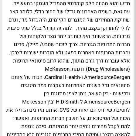
חדש והוא מהווה חלק קוהרנטי מהמודל העסקי בתעשייה.
עם זאת, בשנים האחרונות גודלו של החור בדלי, כלומר קצב
שחיקת המחירים של המוצרים הקיימים, היה גדול מדי, וגרם
לדלי להתרוקן בקצב מהיר. למה זה קורה? בגלל שתי סיבות
מרכזיות. הראשונה היא כוח רב יותר מצד הלקוחות של
חברות התרופות הגנריות. צריך לזכור שטבע/ מיילן/ פריגו
וחברות התרופות האחרות כמעט ולא מוכרות ישירות לצרכן,
אלא עוברות דרך גורם מתווך, שהוא לרוב סיטונאי תרופות
(Drug Wholesalers) דוגמת McKesson,
AmerisourceBergen ו-Cardinal Health. הכוח של אותם
סיטונאים גדל בשנים האחרונות בעקבות כמה מיזוגים
ורכישות - בין השאר, ניתן לציין מיזוגים בין
AmerisourceBergen ל-H.D Smith ובין Mckesson
לחטיבת שירותי הבריאות של CVS. אותם מיזוגים הגדילו את
הכוח של הסיטונאים, על חשבון חברות התרופות, ואפשרו
להם לקבל מחירים נוחים יותר מבחינתם. סיבה נוספת
להאצה בקצב שחיקת מחירי התרופות הגנריות היא המדיניות