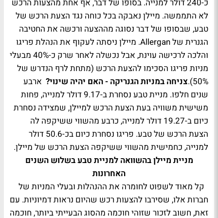
כ-240 דולר למנייה. בסופו של דבר, אף אחת מהצעות הרכש
לא התממשה. מיילן נאבקה בכל כוחה נגד הצעת הרכש של
טבע, שבסופו של דבר נסוגה מההצעה ורכשה את החטיבה
הגנרית של Allergan. מיילן ניסתה לעקוף את הנהלת פריגו
והלכה לרכישה עוינת, אבל נכשלה לאחר שרק כ-40% מבעלי
מניות פריגו הסכימו להצעת הרכש (מתחת לרף הנדרש של
50%).
​צניחה במניות הגנריקה - האם יהיה שינוי?
ארבע
שנים חלפו. מניית טבע נסחרת ב-9.17 דולר למנייה, פחות
משישית משוויה בעת הצעת הרכש למיילן, שמצידה נסחרת
כיום ב-19.27 דולר למנייה, כרבע מהשווי ששיקפה לה
הצעת הרכש של טבע. פריגו נסחרת כיום בכ-50.6 דולר
למנייה, כחמישית מהשווי ששיקפה הצעת הרכש של מיילן.
מניית מיילן בהשוואה למניית טבע בשלוש השנים
האחרונות
קל מאוד לשפוט לחומרה את ההנהלות ובעלי המניות של
חברות אלו, שסירבו להצעות רכש שהיום נראות דמיוניות. עם
זאת, חשוב לזכור שזוהי חוכמה מהסוג הבעייתי ביותר, חוכמה