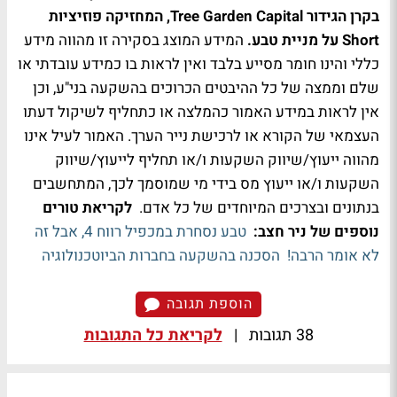
בקרן הגידור Tree Garden Capital, המחזיקה פוזיציות
Short על מניית טבע.
המידע המוצג בסקירה זו מהווה מידע
כללי והינו חומר מסייע בלבד ואין לראות בו כמידע עובדתי או
שלם וממצה של כל ההיבטים הכרוכים בהשקעה בני"ע, וכן
אין לראות במידע האמור כהמלצה או כתחליף לשיקול דעתו
העצמאי של הקורא או לרכישת נייר הערך. האמור לעיל אינו
מהווה ייעוץ/שיווק השקעות ו/או תחליף לייעוץ/שיווק
השקעות ו/או ייעוץ מס בידי מי שמוסמך לכך, המתחשבים
בנתונים ובצרכים המיוחדים של כל אדם.
לקריאת טורים
נוספים של ניר חצב:
טבע נסחרת במכפיל רווח 4, אבל זה
לא אומר הרבה!
הסכנה בהשקעה בחברות הביוטכנולוגיה
הוספת תגובה
38 תגובות
|
לקריאת כל התגובות