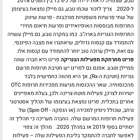
טבע, שצפויה לראות ירידה של כ-12% בין השנים 2018
ל-2020. צריך לזכור שכמו טבע, גם מיילן נמצאת בעיצומן
של שתי פרשיות משפטיות מורכבות - פרשת שיווק
התרופות מבוססות האופיואידים ופרשת תיאום מחירי
התרופות הגנריות בארה"ב. כמו במקרה טבע, גם מיילן עשויה
להתמודד עם קנסות גדולים, שיאתגרו את מצבה הפיננסי.
עם זאת, מיילן ערוכה טוב יותר להתמודד עם קנסות אלו.
פריגו מתרחקת מפעילות הגנריקה
פריגו היא חברה שונה
ממיילן וטבע. אמנם גם לפריגו יש חטיבת תרופות מרשם
גנריות (חטיבת ה-Rx), אך היא מהווה כחמישית בלבד
מהכנסותיה. שאר ההכנסות מגיעות ממכירות תרופות OTC
ישירות לצרכן, פעילות מוטת-צריכה ולכן, בעלת מאפיינים
אחרים בתכלית. פריגו נמצאת בעיצומו של תהליך אסטרטגי
נרחב, שכולל ניסיון למכירה (או הנפקה - Spin Off) של
פעילות תרופות המרשם שלה. החברה מעריכה כי תהליך זה
יסתיים בסוף 2019 או במהלך 2020. מהלך זה צפוי
לאפשר לחברה להתמקד בליבת הפעילות שלה – פעילות