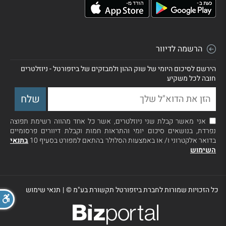
הרשמה לדיוור
הירשם לסיכום היומי של שוק ההון ולמבזקים של ביזפורטל - ניוזלטרים
חובה לכל משקיע
אני מאשר קבלת שני ניוזלטרים, אשר כל אחד מהווה רשימת תפוצה
נפרדת, בנושאים סיכום יומי והתראות חמות וקבלת דיוורים פרסומיים
בדואר אלקטרוני ו/ או באמצעות הסלולר בהתאם למפורט בסעיף 10
בתנאי
השימוש
כל הזכויות שמורות לחברת ביזפורטל תקשורת בע"מ ©
|
תנאי שימוש