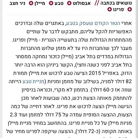
נושאים בכתבה
ניר חצב
אבסולוט
טבע
מיילן
פריגו
אחרי
הטור הקודם שעסק בטבע
, באתגרים שלה ובדרכים
האפשריות להקל עליהם, מתבקש לדבר על שתיים
מהמתחרות הגדולות שלה בתעשייה הגנרית - מיילן ופריגו.
מעבר לכך שהחברות היו עד לא מזמן שלוש מהחברות
הגדולות במדדים בתל אביב (מיילן כזכור נמחקה ממסחר
בתל אביב לפני כשנה וחצי), הקשר ביניהן הוא הרבה יותר
הדוק. באפריל 2015 הציעה טבע לרכוש את מיילן תמורת
82 דולר למניה, בשילוב של מזומן ומניות (
מניית טבע
הייתה
שווה אז כ-60 דולר). בתזמון לא מקרי, וכנראה בניסיון
להתחמק מאותה הצעת רכש, כמה שבועות לאחר מכן
הגישה מיילן הצעה לרכוש את פריגו. לאחר דחייה של כמה
הצעות, ההצעה הסופית עמדה על 75 דולר למזומן ועוד 2.3
מניות מיילן על כל מניית פריגו. בהתחשב במחיר מניית מיילן
באותה תקופה (כ-72 דולר), ההצעה שיקפה לפריגו מחיר של