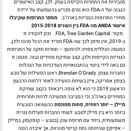
מגבירות את התחרות הקיימת בשוק. לכן, קצב האישורים
הגבוה של ה-FDA הוא גורם מכריע בהשפעתו על ירידת
מחירי התרופות הגנריות בארה"ב.
מספר התרופות שקיבלו
אישור ANDA מה-FDA בין השנים 2015-2018
מקור: FDA, Tree Garden Capital.
נכון לנקודה זו
ב-2019, אין סימן לכך שה-FDA מוריד את הרגל מהגז ולכן,
המגמה הכללית צפויה להימשך – תחרות חזקה על התרופות
הגנריות הקיימות ולכן, קצב שחיקת מחירים גבוה. מגמה זו
גם באה לידי ביטוי בהתבטאויות העדכניות של הנהלות
החברות עצמן. Brendan O'Grady, ראש הפעילות של טבע
בצפון אמריקה, ציין בשיחת הוועידה לאחר דו"חות הרבעון
הראשון 2019 כי הוא לא צופה ריבאונד בקצב שחיקת
המחירים בארה"ב וכי הסביבה ממשיכה להיות תחרותית.
מיילן – יותר רווחית, פחות ממונפת
ההשוואה הטבעית
ביותר היא בין מיילן לטבע. לשתי החברות פעילות גנרית
משמעותית, ביחד עם תרופת ענק (בטבע – קופקסון, במיילן
– אפיפן) שהיוותה נתח קריטי מהרווח, אך איבדה הגנה