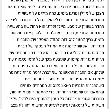
למנייה. בין זה לבין המציאות היה כמובן מרחק ענק ואת זה
חשוב לזכור כשבוחנים רכישות עתידיות. לפני שאנתח את
מצבן של מיילן ופריגו בימינו, כמה מילים על תעשיית
התרופות הגנריות.
החור בדלי הולך וגדל
גורם מרכזי לירידה
החדה בשוויין של טבע, מיילן ופריגו הוא החולשה בתעשייה
התרופות הגנריות, בעיקר בארה"ב. כדי להבין את החולשה
הזאת, צריך לחזור ליסודות המודל העסקי של החברות
הגנריות. אפשר לדמות את המודל העסקי של חברת
תרופות גנרית לדלי עם חור. החור הוא הירידה במחירים של
תרופות גנריות קיימות, שנובעת מכך שכל הזמן נכנסות עוד
חברות לתחרות על תרופות שאיבדו את ההגנה הפטנטית
שלהן. אם החברה הראשונה שמייצרת גרסה גנרית לתרופה
אתית נהנית מנפח מכירות ומשיעורי רווחיות נאים,
כשהחברות הגנריות ה-2-3 נכנסות, המחירים צונחים
ובהתאם, גם שיעורי הרווחיות. כדי להתמודד עם אותו חור,
החברות הגנריות צריכות כל הזמן "להוסיף מים לדלי", על ידי
השקות של גרסאות גנריות לתרופות חדשות. זהו לא מצב