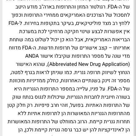
של ה-FDA. רגולטור המזון והתרופות בארה"ב מודע היטב
לתסכול של הצרכנים האמריקאים ממחירי התרופות וכפוך
ללחץ רב מצד פוליטיקאים, בעיקר בתקופות בחירות. ל-FDA
אין אפשרות לבצע שינוי חקיקה מרחיקי לכת במערכת
הבריאות האמריקאית, אבל הוא כן יכול לשלוט במה שתחת
אחריותו – קצב אישורים של תרופות חדשות. ה-FDA מדווח
מדי שנה על מספר התרופות שקיבלו אישור ANDA
(Abbreviated New Drug Application), שהוא האישור
הנחוץ לשיווק תרופה גנרית. כמו שניתן לראות בגרף למטה,
מספר זה זינק בשנתיים האחרונות, כחלק ממדיניות מוכוונת
של ה-FDA. על פניו, עלייה במספר התרופות הגנריות היא
בשורה חיובית לחברות הגנריות, שיכולות לנגוס בנתח שוק
של התרופות האתיות. בפועל, זוהי חרב פיפיות. רק חלק קטן
מהתרופות הגנריות המאושרות הן לתרופות אתיות ללא
תחרות גנרית קיימת. הרוב המוחלט של התרופות המאושרות
הן לאינדיקציות להן יש כבר גרסה גנרית קיימת ולכן, הן