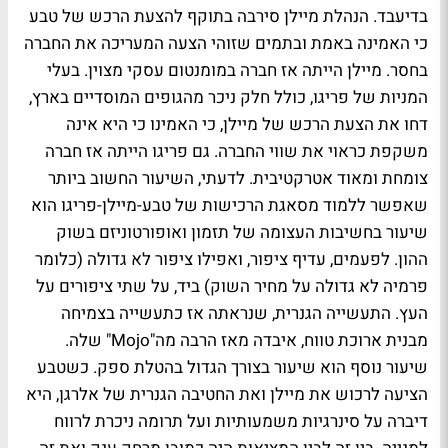
בדיעבד. הנהלת מיילן סירבה בתוקף להצעת הרכש של טבע
כי האמינה באמת ובתמים שזוהי הצעה המעריכה את החברה
בחסר. מיילן הייתה אז חברה במומנטום עסקי מצוין. בעלי
המניות של פריגו, כולל חלק ניכר מהגופים המוסדיים בארץ,
דחו את הצעת הרכש של מיילן, כי האמינו כי היא אינה
משקפת כראוי את שווי החברה. גם פריגו הייתה אז חברה
צומחת ומאוד אטרקטיבית. לדעתי, השיעור החשוב ביותר
שאפשר ללמוד מסאגת הרכישות של טבע-מיילן-פריגו הוא
שיעור בחשיבות העצומה של תזמון ואופורטוניזם בשוק
ההון. לפעמים, עדיף ציפור, ואפילו ציפור לא גדולה (כלומר
פרמיה לא גדולה על מחיר השוק) ביד, על שתי ציפורים על
העץ. התעשייה הגנרית, שנראתה אז כתעשייה בצמיחה
מבנית ארוכת טווח, איבדה מאז הרבה מה"Mojo" שלה.
שיעור נוסף הוא שיעור בצורך הגדול בהטלת ספק. כשטבע
הציעה לרכוש את מיילן ואת החטיבה הגנרית של אלרגן, היא
דיברה על סינרגיות משמעותיות ועל תרומה ניכרת לרווח