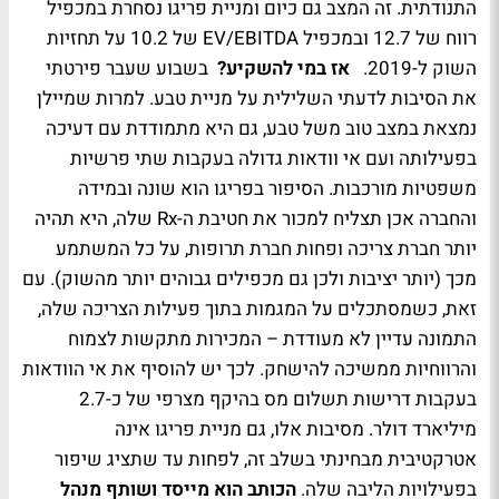
התנודתית. זה המצב גם כיום ומניית פריגו נסחרת במכפיל
רווח של 12.7 ובמכפיל EV/EBITDA של 10.2 על תחזיות
השוק ל-2019.
אז במי להשקיע?
בשבוע שעבר פירטתי
את הסיבות לדעתי השלילית על מניית טבע. למרות שמיילן
נמצאת במצב טוב משל טבע, גם היא מתמודדת עם דעיכה
בפעילותה ועם אי וודאות גדולה בעקבות שתי פרשיות
משפטיות מורכבות. הסיפור בפריגו הוא שונה ובמידה
והחברה אכן תצליח למכור את חטיבת ה-Rx שלה, היא תהיה
יותר חברת צריכה ופחות חברת תרופות, על כל המשתמע
מכך (יותר יציבות ולכן גם מכפילים גבוהים יותר מהשוק). עם
זאת, כשמסתכלים על המגמות בתוך פעילות הצריכה שלה,
התמונה עדיין לא מעודדת – המכירות מתקשות לצמוח
והרווחיות ממשיכה להישחק. לכך יש להוסיף את אי הוודאות
בעקבות דרישות תשלום מס בהיקף מצרפי של כ-2.7
מיליארד דולר. מסיבות אלו, גם מניית פריגו אינה
אטרקטיבית מבחינתי בשלב זה, לפחות עד שתציג שיפור
בפעילויות הליבה שלה.
הכותב הוא מייסד ושותף מנהל