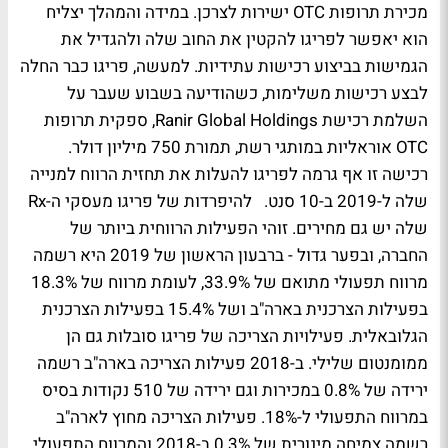
מכירת תרופות OTC ישירות לצרכן. במידה והמהלך יצליח
הוא יאפשר לפריגו להקטין את החוב שלה ולהגדיל את
הגמישות בביצוע רכישות עתידיות. למעשה, פריגו כבר החלה
לבצע רכישות משלימות, כשהודיעה בשבוע שעבר על
השלמת רכישת Ranir Global Holdings, ספקית תרופות
OTC אוראליות במותגי רשת, תמורת 750 מיליון דולר.
רכישה זו אף גרמה לפריגו להעלות את תחזית הרווח למנייה
שלה ל-2019 ב-10 סנט. להיפרדות של פריגו מעסקי ה-Rx
שלה יש גם מחירים. זוהי הפעילות הרווחית ביותר של
החברה, ובפער גדול - ברבעון הראשון של 2019 היא רשמה
מרווח תפעולי מתואם של 33.9%, לעומת מרווח של 18.3%
בפעילות הצרכנית בארה"ב ושל 15.4% בפעילות הצרכנית
הגלובאלית. פעילויות הצריכה של פריגו סובלות גם הן
ממומנטום שלילי. ב-2018 פעילות הצריכה בארה"ב רשמה
ירידה של 0.8% במכירות וגם ירידה של 510 נקודות בסיס
במרווח התפעולי ל-18%. פעילות הצריכה מחוץ לארה"ב
רשמה צמיחה מינורית של 0.3% ב-2018 והמרווח התפעולי