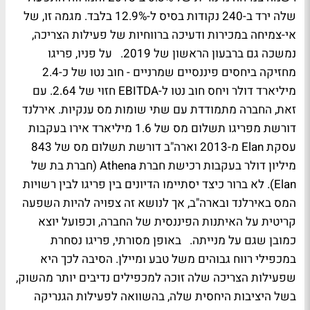
שלה ירד ב-240 נקודות בסיס ל-12.9% בלבד. מגמה זו, של
אי-צמיחה במכירות ודעיכה ברווחיות של פעילות הצריכה,
נמשכה גם ברבעון הראשון של 2019. על פניו, פריגו
מחזיקה ביחסים פיננסיים שמרניים - חוב נטו של כ-2.4
מיליארד דולר ויחס חוב נטו ל-EBITDA חזוי של 2.64. עם
זאת, החברה מתמודדת עם שתי שומות מס ענקיות. אירלנד
דורשת מפריגו תשלום מס של 1.6 מיליארד אירו בעקבות
עסקת Elan מ-2013 וארה"ב דורשת תשלום מס של 843
מיליון דולר בעקבות רכישת חברת Athena (חברת בת של
Elan). לא ברור כיצד יסתיימו הדיונים בין פריגו לבין רשויות
המס באירלנד ובארה"ב, אך לנושא זה צפויה להיות השפעה
קריטית על האיתנות הפיננסית של החברה, וכפועל יוצא
כמובן שגם על מנייתה. באופן מסורתי, פריגו נסחרת
במכפילי רווח גבוהים משל טבע ומיילן. הסיבה לכך היא
שפעילות הצריכה שלה זוכה למכפילים נדיבים יותר מהשוק,
בשל היציבות היחסית שלה, בהשוואה לפעילות הגנריקה