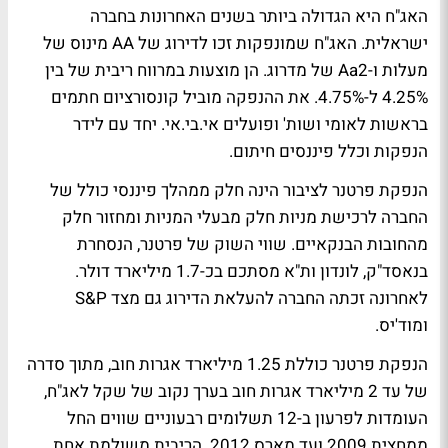
האג"ח היא הגדולה ביותר בשנים האחרונות בחברה
ישראלית. האג"ח שמונפקות זכו לדירוג של AA מינוס של
מעלות ו-Aa2 של מדרוג. הן מוצעות במרווח ריבית של בין
4.25% ל-4.75%. את ההנפקה מוביל קונסורציום חתמים
בראשות לאומי ושות' ופועלים אי.בי.אי. יחד עם לידר
הנפקות וכלל פיננסים חיתום.
הנפקת פרטנר לציבור הינה חלק ממהלך פיננסי כולל של
החברה לרכישת מניות חלק מבעלי המניות ומחזור חלק
מהחובות הבנקאיים. שווי השוק של פרטנר, הנסחרת
בנאסד"ק, לונדון ות"א מסתכם בכ-1.7 מיליארד דולר.
לאחרונה זכתה החברה להעלאת הדירוג גם מצד S&P
ומוד'יס.
הנפקת פרטנר כוללת 1.25 מיליארד אגרות חוב, מתוך סדרה
של עד 2 מיליארד אגרות חוב בערך נקוב של שקל לאג"ח,
העומדות לפרעון ב-12 תשלומים רבעוניים שווים החל
ממחצית 2009 ועד מארס 2012. הריבית משולמת אחת