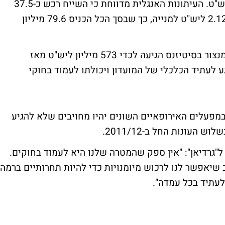
להוציא על הקבוצה למעלה מחצי מיליארד ליש"ט. העיתונות האנגלית מדווחת כי השייח רכש כ-37.5
מיליון מניות חדשות של הקבוצה במחיר של 2.12 ליש"ט למנייה, כך שבסך הכל הכניס 79.6 מיליון
בעקבות המהלך האחרון, ההשקעה של שייח מנצור בסיטיזנס הגיעה לכדי 573 מיליון ליש"ט מאז
ות בנוגע לעתיד הכלכלי של המועדון ויכולתו לעמוד בחוקי
מפעלים האירופאיים השונים יהיו מחויבים שלא להגיע
ן ל"גרדיאן": "אין ספק שהמטרה שלנו היא לעמוד בחוקים.
 שיאפשר לנו לרכוש מיומנויות כדי להיות תחרותיים ברמה
לעתיד בכל עמדה".