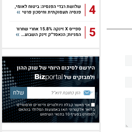
4
שלושת רבדי הפנסיה: ביטוח לאומי,
פנסיה תעסוקתית וחיסכון פרטי
5
ספייס X זינקה 15.8% אחרי שחרור
המניות; הנאסד״ק זינק השבוע...
הירשם לסיכום היומי של שוק ההון
ולמבזקים של
אני מאשר קבלת ניוזלטרים ודיוורים פרסומיים
בדואר אלקטרוני ו/או באמצעות הסלולר בהתאם
למפורט בסעיף 10 בתנאי השימוש