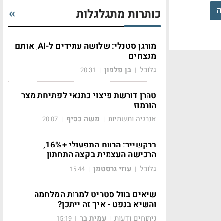
ה
כותרות מתגלגלות
מורגן סטנלי: שלושה עתידים ל-AI, אותם
מנצחים
גלובל
בן פלמון
20:31
|
|
טהרן דורשת פיצוי כתנאי לפתיחת מצר
הורמוז
אנרגיה ותשתיות
משה כסיף
20:07
|
|
ברקשייר: הרווח התפעולי +16%,
הרכישה העצמית בקצה התחתון
גלובל
עוזי גרסטמן
15:44
|
|
שיאים בוול סטריט למרות המלחמה
והשיא בנפט - איך זה ייתכן?
ניתוחים ודעות
עמית בר
15:19
|
|