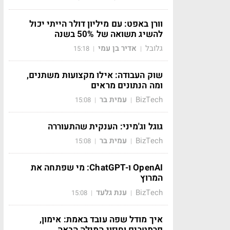
וורן באפט: עם מיליון דולר הייתי יכול
להשיג תשואה של 50% בשנה
גלובל
אדיר בן עמי
15:18
|
|
שוק העבודה: אילו מקצועות משתנים,
ומה הנתונים מראים
BizTech
עמית בר
15:08
|
|
גוגל וג'מיני: הענקית שהתעוררה
BizTech
עמית בר
15:08
|
|
OpenAI ו-ChatGPT: מי שפתחה את
המרוץ
BizTech
ענת גלעד
15:08
|
|
איך מודל שפה עובד באמת: אימון,
פרמטרים וחיזוי המילה הבאה