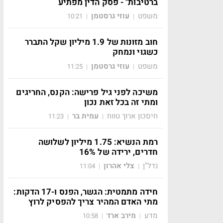
ברטיבות" - פסק הדין מפתיע
משפט
עוזי גרסטמן
10:21
|
|
חוב מזונות של 1.9 מיליון שקל התברר
כשגוי ונמחק
משפט
עוזי גרסטמן
11:25
|
|
משיכה לפני גיל פרישה: הקנס, החריגים
ומתי זה בכל זאת נכון
חיסכון ארוך טווח
עמית בר
11:23
|
|
רמת הנשיא: 1.75 מיליון לשלושה
חדרים, ירידה של 16%
נדל"ן
צלי אהרון
11:04
|
|
חידה מתמטית: הגשר, הפנס ו-17 הדקות:
מתי האדם המהיר צריך להפסיק לרוץ
מדע
מירב ארד
10:58
|
|