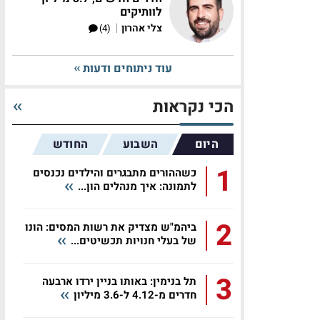
לוותיקים
|
צלי אהרון
(4)
עוד ניתוחים ודעות
הכי נקראות
היום
השבוע
החודש
1
כשההורים מתבגרים והילדים נכנסים
לתמונה: איך מנהלים הון...
2
ביהמ"ש מצדיק את רשות המסים: הונו
של בעלי חנויות תכשיטים...
3
תל בנימין: באותו בניין ירדו ארבעה
חדרים מ-4.12 ל-3.6 מיליון