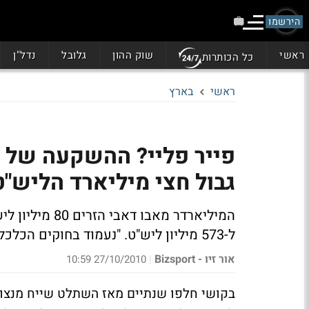
הירשמו
ראשי
שוק ההון
גלובל
נדל"ן
כל הכותרות
ראשי
בארץ
פייר פליי? ההשקעה של ש
גבול חצי מיליארד הליש"ט
המיליארדר מאב
ל-573 מיליון ליש"ט. "נעמוד בחוקים הכלכליים החדשים", הבטיחו בקבוצה
אור זיו - Bizsport
27/10/2010 10:59
|
בקושי חלפו שנתיים מאז השתלט שייח מנצור ב