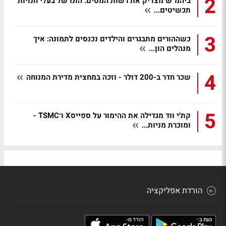
2
ביהמ"ש מצדיק את רשות המסים: הונו של בעלי חנויות
תכשיטים...
3
כשההורים מתבגרים והילדים נכנסים לתמונה: איך
מנהלים הון...
4
שכר חדר ב-200 דולר - וזכה במחצית מדירת המנוחה
5
קת׳י ווד מגדילה את ההימור על ספייסX ו־TSMC -
ומוכרת מניות...
הורדת אפליקציה