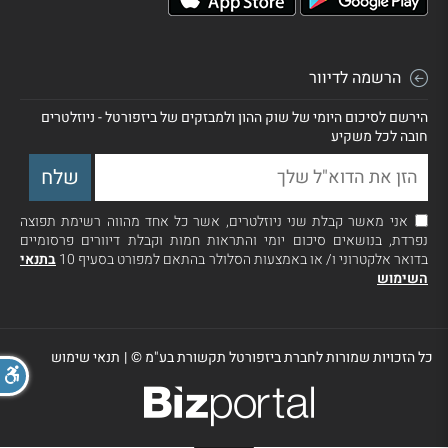
הרשמה לדיוור
הירשם לסיכום היומי של שוק ההון ולמבזקים של ביזפורטל - ניוזלטרים
חובה לכל משקיע
אני מאשר קבלת שני ניוזלטרים, אשר כל אחד מהווה רשימת תפוצה
נפרדת, בנושאים סיכום יומי והתראות חמות וקבלת דיוורים פרסומיים
בדואר אלקטרוני ו/ או באמצעות הסלולר בהתאם למפורט בסעיף 10
בתנאי
השימוש
כל הזכויות שמורות לחברת ביזפורטל תקשורת בע"מ ©
|
תנאי שימוש