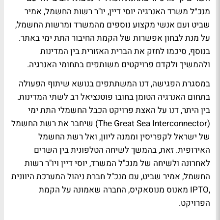
מנכ״ל משרד האנרגיה יוסי דיין, יו"ר רשות החשמל, אמיר
שביט ועם אנשי מקצוע נוספים מהמשרד ומרשות החשמל,
על מנת לבחון אפשרות של הקמת החיבור התת ימי באתר.
בנוסף, סיכמו לחזק את הברית האזורית בין המדינות
ולהמשיך ולקדם פרויקטים משותפים בתחומי האנרגיה.
במסגרת הפגישה, דנו המשתתפים בנושא שיתוף הפעולה
בתחום האנרגיה הטומן בחובו פוטנציאל רב לשתי המדינות.
בין היתר, דנו על האצת פרויקט הכבל החשמלי התת ימי
(The Great Sea Interconnector) שיחבר את רשת החשמל
של ישראל לקפריסין וממנה ליוון, ואל רשת החשמל
האירופית. זאת, בהמשך לשיחה הטלפונית בין השרים
לאחרונה ולשיחה של מנכ"ל המשרד, יוסי דיין ויו"ר רשות
החשמל, אמיר שביט, עם מנכ"ל חברת ניהול המערכת היוונית
,IPTO מאנוס מנוסאקיס, החברה שאמונה על הקמת
הפרויקט.