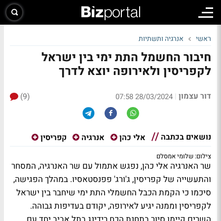
ראשי
אנרגיה ותשתיות
חיבור החשמל התת ימי בין ישראל
לקפריסין ולאירופה יוצא לדרך
דור עצמון
(9)
|
28/03/2024 07:58
נושאים בכתבה
אלי כהן
אנרגיה
קפריסין
צילום: שלומי אמסלם
שר האנרגיה אלי כהן, נפגש אתמול עם שר האנרגיה, המסחר
והתעשייה של קפריסין, ג'ורג' פפנסטאסיו. במהלך הפגישה,
סיכמו כי הקמת הכבל החשמלי התת ימי שיחבר בין ישראל
לקפריסין וממנה יגיע לאירופה, יקודם בעדיפות גבוהה.
השרים קיימו ‎סיור בתחנת הכח רידינג בתל אביב יחד עם