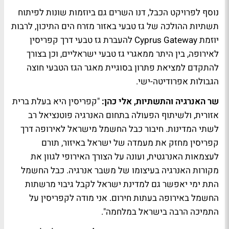
נוסף לפרויקט הכבל, דנו השרים גם ביוזמות שונות לפיתוח
תשתיות ההולכה של גז טבעי באזור מזרח הים התיכון, לרבות
יוזמת Cyprus Gateway להעברת גז טבעי דרך קפריסין
לאירופה, בין היתר ממאגרי גז טבעי ישראליים, וכן בצורך
להתקדם למציאת פתרון בסוגיית מאגר הגז הטבעי חוצה
הגבולות אפרודיטה-ישי.
שר האנרגיה והתשתיות, אלי כהן:
"קפריסין היא בעלת ברית
אזורית, ולשיתוף הפעולה בתחום האנרגיה פוטנציאל רב
לשתי המדינות. חיבור כבל החשמל מישראל לאירופה דרך
קפריסין מחזק את מעמדה של ישראל באיזור, תורם
לעצמאות האנרגטית, ועונה על הצורך האירופי לגוון את
מקורות האנרגיה בעיצומו של משבר אנרגיה. כבל החשמל
התת ימי יאפשר גם למדינת ישראל לקבל גיבוי מרשתות
החשמל באירופה בעתות חירום. אני מודה לקפריסין על
התמיכה הרבה בישראל במלחמה".