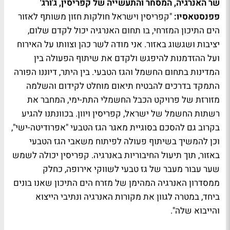
שר האנרגיה, המסחר והתעשייה של קפריסין, ג'ורג'
פפנסטאסיו:
"קפריסין וישראל חולקות חזון משותף לאזור
הים התיכון המזרחי, בו תחום האנרגיה יכול לקדם שלום,
יציבות ושגשוג באזור. אני מודה לשר כהן וצוותו על האירוח
ועל ההזדמנות להיפגש ולקדם את שיתוף הפעולה בין
המדינות בתחום החשמל והגז הטבעי. בין היתר, דיוננו הפורה
התמקד בדרכים להבטיח תיאום מוחלט לקידום והשלמה
מזורזת של פרויקט הכבל החשמלי התת-ימי, המחבר את
רשתות החשמל של ישראל, קפריסין ויוון. בכוונתנו להגיע
בקרוב גם להסכם בסוגיית מאגר הגז הטבעי "אפרודיטה-ישי",
וכן להמשיך בשיתוף פעולה לפיתוח משאבי הגז הטבעי
באזור, תוך תיעול החיבוריות באנרגיה. קפריסין יכולה לשמש
שער עבור מעבר של גז טבעי לשווקי אירופה, כחלק
ממסדרון האנרגיה המהימן של מזרח הים התיכון שאנו בונים
ביחד, במטרה לגוון את מקורות האנרגיה ונתיבי הייצוא
והייבוא שלה".