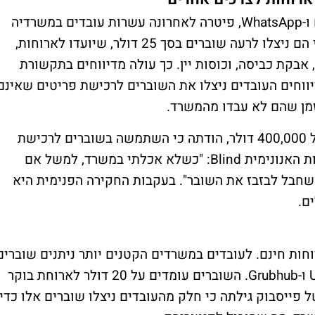
מטא, החברה שמחזיקה בפייסבוק, אינסטגרם ו-WhatsApp, פיטרה לאחרונה עשרות עובדים במשרדיה
בלוס אנג'לס לאחר שחקירה פנימית גילתה כי הם ניצלו לרעה שוברים בסך 25 דולר, שיועדו לארוחות,
 אבקת כביסה, וכוסות יין. כך עולה מדיווחים בתקשורת
יווחים העובדים ניצלו את השוברים לרכישת פריטים שאינם
בזמן שהם לא עבדו מהמשרד.
אחת העובדות, שהרוויחה משכורת שנתית של 400,000 דולר, הודתה כי השתמשה בשוברים לרכישת
מוצרים לבית. היא כתבה בפלטפורמת ההודעות האנונימית Blind: "כשלא אכלתי במשרד, למשל אם
 שחבל לבזבז את השובר". בעקבות החקירה הפנימית היא
ם.
ות חינם. לעובדים במשרדים הקטנים יותר ניתנים שוברים
להזמנות דרך שירותי משלוחים כמו UberEats ו-Grubhub. השוברים עומדים על 20 דולר לארוחת בוקר
 של פייסבוק גילתה כי חלק מהעובדים ניצלו שוברים אלו כדי