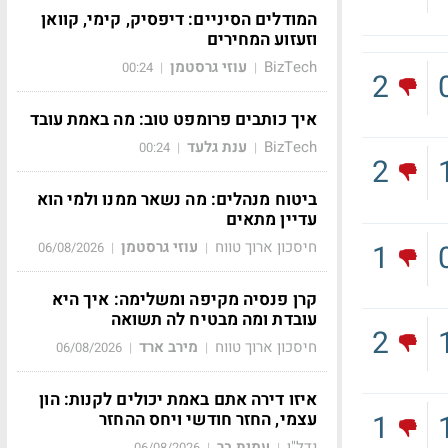
המודלים הסיניים: דיפסיק, קימי, קוואן
וזעזוע המחירים
BizTech
עוזי גרסטמן
00:24
|
|
2
איך כותבים פרומפט טוב: מה באמת עובד
BizTech
ענת גלעד
00:24
|
|
2
ביטוח מנהלים: מה נשאר ממנו ולמי הוא
עדיין מתאים
חיסכון ארוך טווח
עוזי גרסטמן
1
06/08/2026
|
|
קרן פנסיה מקיפה ומשלימה: איך היא
עובדת ומה מבטיח לה תשואה
2
חיסכון ארוך טווח
מירב ארד
06/08/2026
|
|
איזו דירה אתם באמת יכולים לקנות: הון
1
עצמי, החזר חודשי ויחס ההחזר
נדל"ן
עמית בר
06/08/2026
|
|