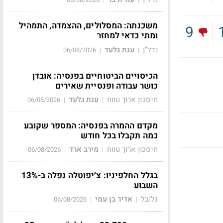
משכנתה: המסלולים, ההצמדה, התמהיל
9
ומתי כדאי למחזר
נדל"ן
ענת גלעד
06/08/2026
|
|
הכיסויים הביטוחיים בפנסיה: אובדן
כושר עבודה ופנסיית שאירים
חיסכון ארוך טווח
ענת גלעד
06/08/2026
|
|
מקדם ההמרה בפנסיה: המספר שקובע
כמה תקבלו בכל חודש
חיסכון ארוך טווח
מירב ארד
06/08/2026
|
|
בגלל החלפיניו: צ׳יפוטלה נפלה ב-13%
השבוע
גלובל
אדיר בן עמי
06/08/2026
|
|