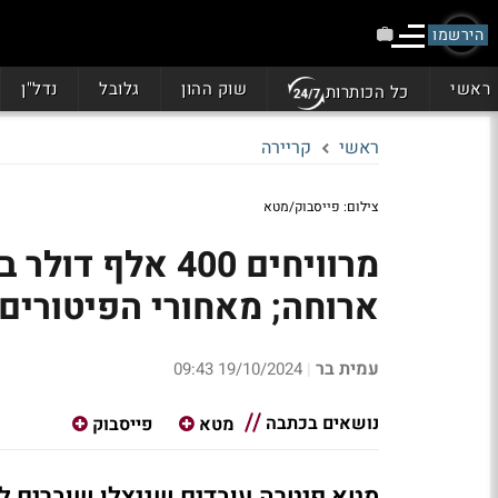
הירשמו
ראשי
שוק ההון
גלובל
נדל"ן
כל הכותרות
ראשי
קריירה
צילום: פייסבוק/מטא
ארוחה; מאחורי הפיטורים 
עמית בר
19/10/2024 09:43
|
נושאים בכתבה
מטא
פייסבוק
מטא פיטרה עובדים שניצלו שוברים ל