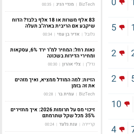
0
BizTech
מנדי הניג
00:35
|
|
83 אלף משרות או 18 אלף בלבד? הדוח
5
שיקבע אם הריבית בארה"ב תעלה
גלובל
אדיר בן עמי
00:34
|
|
נאות רחל: המחיר למ"ר ירד 6%, עסקאות
2
ומחירי הדירות בשכונה
נדל"ן
צלי אהרון
00:30
|
|
2
הזיות: למה המודל ממציא, ואיך מזהים
את זה בזמן
BizTech
עמית בר
00:28
|
|
10
זיכוי מס על תרומות 2026: איך מחזירים
35% מכל שקל שתרמתם
קריירה
ענת גלעד
00:24
|
|
4