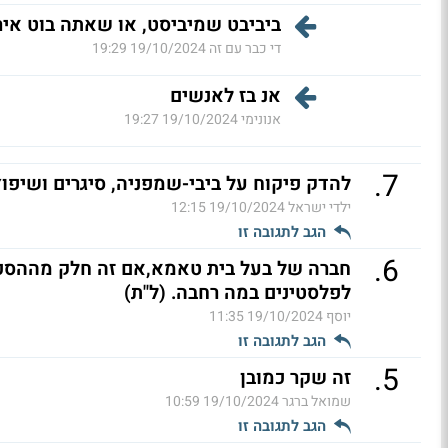
ביביבט שמיביסט, או שאתה בוט איר
די כבר עם זה
19/10/2024 19:29
אנ בז לאנשים
אנונימי
19/10/2024 19:27
.
7
להדק פיקוח על ביבי-שמפניה, סיגרים ושיפוץ בריכה
ילדי ישראל
19/10/2024 12:15
הגב לתגובה זו
.
6
חברה של בעל בית טאמא,אם זה חלק מההסכם
לפלסטינים במה רחבה. (ל"ת)
יוסף
19/10/2024 11:35
הגב לתגובה זו
.
5
זה שקר כמובן
שמואל ברגר
19/10/2024 10:59
הגב לתגובה זו