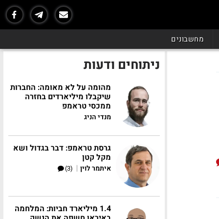
מחשבונים
ניתוחים ודעות
מהומה על לא מאומה: החברות
שיקבלו מיליארדים בחזרה
ממכסי טראמפ
מנדי הניג
גרסת טראמפ: דבר בגדול ושא
מקל קטן
|
איתמר לוין
(3)
1.4 מיליארד חביות: המלחמה
באיראן חשפה את הנשק