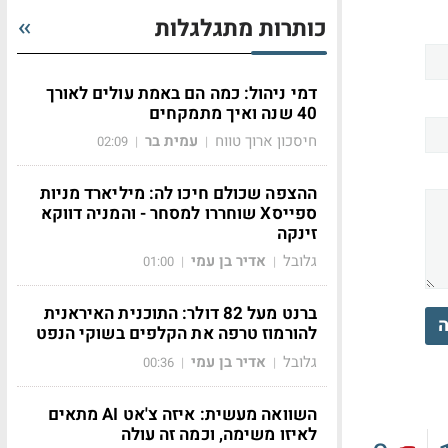
כותרות מתגלגלות
דמי ניהול: כמה הם באמת עולים לאורך
40 שנה ואיך מתמקחים
חיסכון ארוך טווח
עמית בר
02:09
|
|
ההצפה שכולם חיכו לה: מיליארד מניות
ספייסX שוחררו למסחר - והמניה דווקא
זינקה
גלובל
אדיר בן עמי
01:00
|
|
ברנט מעל 82 דולר: התוכנית האיראנית
ה
להורמוז טרפה את הקלפים בשוקי הנפט
גלובל
אדיר בן עמי
00:36
|
|
השוואה מעשית: איזה צ'אט AI מתאים
לאיזו משימה, וכמה זה עולה