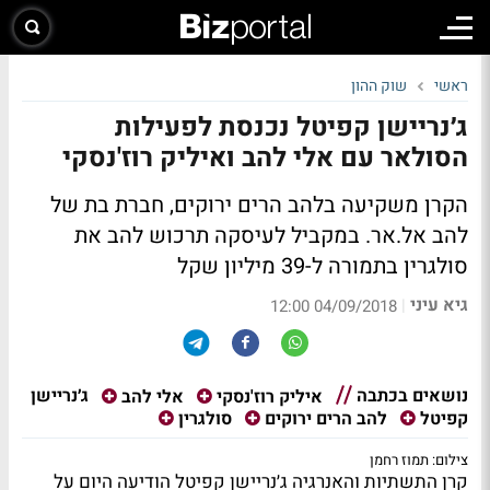
ראשי
שוק ההון
ג׳נריישן קפיטל נכנסת לפעילות
הסולאר עם אלי להב ואיליק רוז'נסקי
הקרן משקיעה בלהב הרים ירוקים, חברת בת של
להב אל.אר. במקביל לעיסקה תרכוש להב את
סולגרין בתמורה ל-39 מיליון שקל
גיא עיני
|
04/09/2018 12:00
נושאים בכתבה
ג׳נריישן
איליק רוז'נסקי
אלי להב
קפיטל
להב הרים ירוקים
סולגרין
צילום: תמוז רחמן
קרן התשתיות והאנרגיה ג׳נריישן קפיטל הודיעה היום על