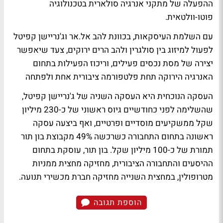
ההפעלה של מתקני אנרגיה סולארית בטכנולוגיה
פוטו-וולטאית.
עם השלמת העיסקאות, בכוונת להב אל.אר וג'נריישן קפיטל
לפעול למיזוג בין סולגרין ולהב הרים ירוקים, צעד שיאפשר
יצירה של מסת נכסים פעילים, וריכוז הפעילות בתחום
האנרגיה הירוקה תחת פלטפורמה ציבורית אחת ולפתחה
העסקה הנוכחית היא העסקה השניה של ג'נריישן קפיטל,
שהשלימה לפני כחודשיים גיוס ראשוני של כ-230 מיליון
שקל ממשקיעים מוסדיים ופרטיים, ואף ביצעה עסקה
ראשונה בתחום התחבורה כשרכשה 49% מקבוצת בון תור
תמורת של כ-100 מיליון שקל. בון תור, עוסקת בתחום
ההיסעים והתחבורה הציבורית, מחזיקה מחצית ממניות
מטרופולין, במחצית השנייה מחזיקה חברת מכשירי תנועה.
הוספת תגובה