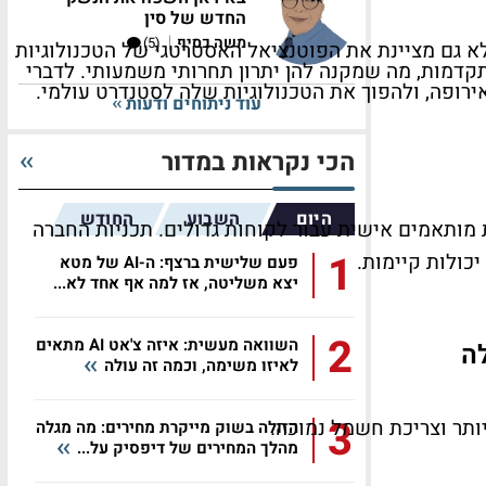
החדש של סין
|
משה כסיף
(5)
משמעותית של שלוש הענקיות – אנבידיה, AMD ואינטל – לא רק מבססת את מעמדה של Ayar Labs, אלא גם מציינת את הפוטנציאל האסטרטגי של הטכנולוגיות
ור הביצועים של מערכות שבבים מתקדמות, מה שמקנה להן יתרון תחרותי משמעותי. לדברי
עוד ניתוחים ודעות
הכי נקראות במדור
היום
השבוע
החודש
נות מותאמים אישית עבור לקוחות גדולים. תכניות החברה
1
כולות קיימות.
פעם שלישית ברצף: ה-AI של מטא
יצא משליטה, אז למה אף אחד לא...
2
השוואה מעשית: איזה צ'אט AI מתאים
לאיזו משימה, וכמה זה עולה
3
תר וצריכת חשמל נמוכה.
הזולה בשוק מייקרת מחירים: מה מגלה
מהלך המחירים של דיפסיק על...