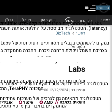
חברת
Ayar Labs
, שפיתחה טכנולוגיות להעברת נתונים ב
השבבים –
אנבידיה
,
AMD
ו-
אינטל
, והעלו 
הירשמו
ראשי
שוק ההון
גלובל
נדל"ן
כל הכותרות
Ayar Labs מתמקדת בטכנולוגיות
קלט-פלט אופטיות (ptical I/O
(latency). הטכנולוגיה מבוססת על החלפת אותות חשמליים באותות אור, מה שמוביל לשיפור דרמטי בביצועים של תשתיות מחשוב, במיוחד בתחומים כמו
ראשי
BizTech
צילום: דאלי
בצריכת חשמל ויכולת הרחבה ניכרת. החברה מתמקדת במתן מענה לאתגרים שמציבה מהפכת ה-AI, הכו
Labs
שלוש ענקיות השבבים בהשקעה משותפת, מה Ayar Labs עושה ואיך היא קשורה למהפכ
הטכנולוגיה הייחודית של
המכונה
TeraPHY
, המא
עמית בר
12/12/2024 07:06
|
הטכנולוגיה מתאימה גם לצרכים של מערכות עתידיות 
נושאים בכתבה
AMD
אינטל
אנבידיה
המתמקדים בחיבור בין מרכזי נתוני