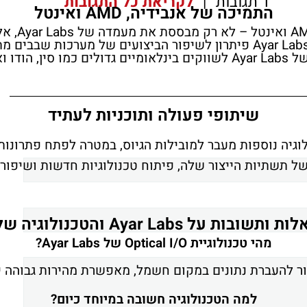
1 תגובות
|
לקריאת כל התגובות
התמיכה של אנבידיה, AMD ואינטל
ההשקעה ה
שלה. שלוש החברות רואות בטכנולוגיות האופטיות של Ayar Labs פיתרון לשיפ
ט עולמי.
שיתופי פעולה ותוכניות לעתיד
טכנולוגיה נוספות מעבר למובילות הגיוס, במטרה לפתח פתרו
ל תשתיות הייצור שלה, פיתוח טכנולוגיות חדשות ושיפור י
 ותשובות על Ayar Labs והטכנולוגיה שלה
מהי טכנולוגיית Optical I/O של Ayar Labs?
 להעברת נתונים במקום חשמל, מאפשרת מהירות גבוהה יו
למה הטכנולוגיה חשובה במיוחד כיום?