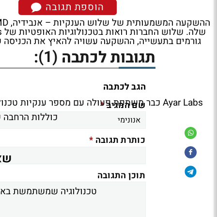
הוספת תגובה
גורמים בתעשייה, ההשקעה עשויה להאיץ את הכניסה של Ayar Labs לשווקים בינלאומיים גדולים כמו סין, הודו ואירופה, ולהפוך את הטכנולוגיות שלה לסטנדר
(1)
תגובות לכתבה
:
הגב לכתבה
Ayar Labs כבר משתפת פעולה עם מספר ענקיות 
*
שם המגיב
כוללות הרחבה ש
*
כותרת תגובה
שאלות
תוכן התגובה
טכנולוגיה שמשתמשת באור