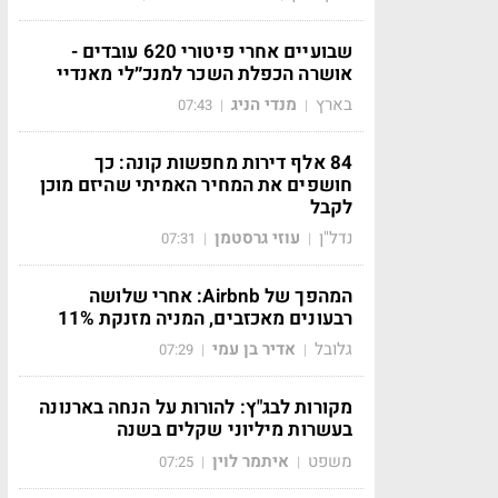
שבועיים אחרי פיטורי 620 עובדים -
אושרה הכפלת השכר למנכ״לי מאנדיי
בארץ
מנדי הניג
07:43
|
|
84 אלף דירות מחפשות קונה: כך
חושפים את המחיר האמיתי שהיזם מוכן
לקבל
נדל"ן
עוזי גרסטמן
07:31
|
|
המהפך של Airbnb: אחרי שלושה
רבעונים מאכזבים, המניה מזנקת 11%
גלובל
אדיר בן עמי
07:29
|
|
מקורות לבג"ץ: להורות על הנחה בארנונה
בעשרות מיליוני שקלים בשנה
משפט
איתמר לוין
07:25
|
|