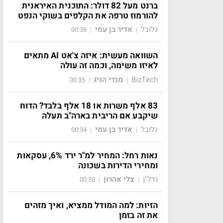
ברנט מעל 82 דולר: התוכנית האיראנית
להורמוז טרפה את הקלפים בשוקי הנפט
גלובל
אדיר בן עמי
00:36
|
|
השוואה מעשית: איזה צ'אט AI מתאים
לאיזו משימה, וכמה זה עולה
BizTech
מנדי הניג
00:35
|
|
83 אלף משרות או 18 אלף בלבד? הדוח
שיקבע אם הריבית בארה"ב תעלה
גלובל
אדיר בן עמי
00:34
|
|
נאות רחל: המחיר למ"ר ירד 6%, עסקאות
ומחירי הדירות בשכונה
נדל"ן
צלי אהרון
00:30
|
|
הזיות: למה המודל ממציא, ואיך מזהים
את זה בזמן