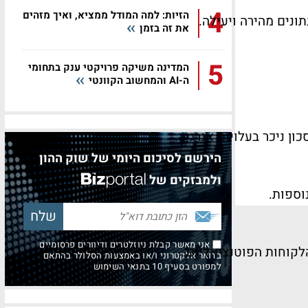
4
הזיות: למה המודל ממציא, ואיך מזהים
את זה בזמן
5
המדינה משיקה פרויקטי ענק בתחומי
ה-AI והמחשוב הקוונטי
ן ניכר בעלויות אנרגיה.
הירשם לסיכום היומי של שוק ההון
ולמבזקים של
וספות.
אני מאשר קבלת ניוזלטרים ודיוורים פרסומיים
לקוחות הפוטנציאליים.
בדואר אלקטרוני ו/או באמצעות הסלולר בהתאם
למפורט בסעיף 10 בתנאי השימוש