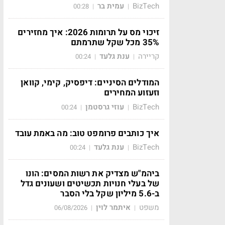
BizTech
עמית בר
00:28
|
|
זיכוי מס על תרומות 2026: איך מחזירים
35% מכל שקל שתרמתם
קריירה
ענת גלעד
00:24
|
|
המודלים הסיניים: דיפסיק, קימי, קוואן
וזעזוע המחירים
BizTech
עוזי גרסטמן
00:24
|
|
איך כותבים פרומפט טוב: מה באמת עובד
BizTech
ענת גלעד
00:24
|
|
ביהמ"ש מצדיק את רשות המסים: הונו
של בעלי חנויות תכשיטים ושעונים גדל
ב-5.6 מיליון שקל בלי הסבר
משפט
איתמר לוין
06/08/2026
|
|