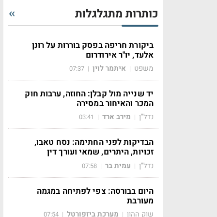
כותרות מתגלגלות
ביקורת חריפה בפסק בוררות על רונן
אלעד, יו"ר אירודרום
משפט
איתמר לוין
07:37
|
|
יד שנייה מול קבלן: החוזה, ערבות חוק
המכר והאיחור במסירה
נדל"ן
מירב ארד
03:41
|
|
הבדיקות לפני החתימה: נסח טאבו,
זכויות, היתרים, שמאי ועורך דין
נדל"ן
עמית בר
07:58
|
|
היום בבורסה: צפי לפתיחה במגמה
מעורבת
שוק ההון
מערכת ביזפורטל
07:54
|
|