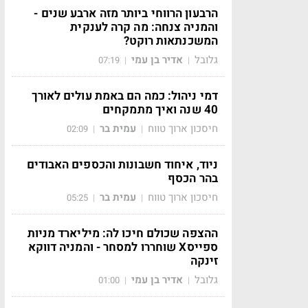
הרבעון הרווחי ביותר מזה ארבע שנים -
והמניה צנחה: מה קרה לענקית
המשכנתאות רוקט?
גלובל
אדיר בן עמי
07:19
|
|
דמי ניהול: כמה הם באמת עולים לאורך
40 שנה ואיך מתמקחים
חיסכון ארוך טווח
עמית בר
02:09
|
|
ניוד, איחוד חשבונות והכספים האבודים
בהר הכסף
חיסכון ארוך טווח
עמית בר
05:25
|
|
ההצפה שכולם חיכו לה: מיליארד מניות
ספייסX שוחררו למסחר - והמניה דווקא
זינקה
גלובל
אדיר בן עמי
01:00
|
|