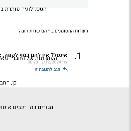
הטכנולוגיה פותרת בעיות של צווארי ב
השדות המסומנים ב-
הם שדות חובה
*
.
1
אינטל? אין להם כסף לקפה. אי
הפתרונות של החברה מאפשר
צרי
12/12/2024 08:20
הגב לתגובה זו
כן, החב
מגזרים כמו רכבים אוטו