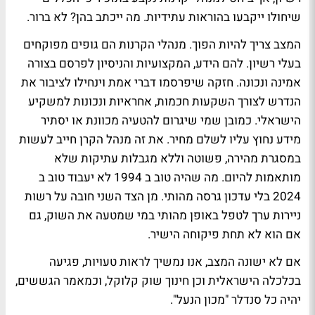
שיחולו ייקבעו בהוראות עתידיות. מה ייכתב בהן? לא ברור.
המצב צריך להיות הפוך. מנהלי הקרנות הם גופים מפוקחים
בעלי רשיון. להם הידע, המקצועיות והניסיון לפרסם בצורה
אמינה ונכונה. חזקה שיפרסמו דברי אמת וינחילו לציבור את
הנדרש לצורך השקעות חכמות, אחראיות ונכונות למשקיע
הישראלי. כמובן שמי שיגרום להטעיה מכוונת או יסתיר
מידע נחוץ עליו לשלם מחיר. את זה מנהל הקרן חייב לעשות
במסגרת מהירה, פשוטה וללא מגבלות עתיקות שלא
מותאמות להיום. מה שהיה טוב ב 1994 לא יעבוד טוב ב
2024 בלי עדכון גרסה מהותי. מן הצד השני חובה על רשות
ניירות ערך לטפל באופן מהותי במי שמטעה את השוק, גם
אם הוא לא תחת פיקוחה הישיר.
אם לא ישונה המצב, אנו נמשיך לראות טעויות, פגיעה
בכלכלה הישראלית וכן חינוך שוק קלוקל, וכמאמר הגששים,
יהיה כל סנדלר "מכון הנעל".