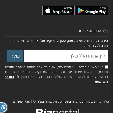
הרשמה לדיוור
הירשם לסיכום היומי של שוק ההון ולמבזקים של ביזפורטל - ניוזלטרים
חובה לכל משקיע
אני מאשר קבלת שני ניוזלטרים, אשר כל אחד מהווה רשימת תפוצה
נפרדת, בנושאים סיכום יומי והתראות חמות וקבלת דיוורים פרסומיים
בדואר אלקטרוני ו/ או באמצעות הסלולר בהתאם למפורט בסעיף 10
בתנאי
השימוש
כל הזכויות שמורות לחברת ביזפורטל תקשורת בע"מ ©
|
תנאי שימוש