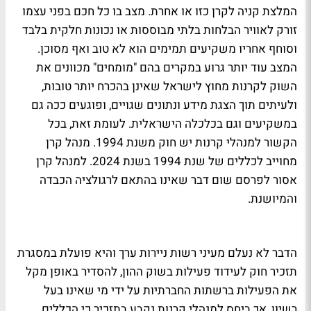
המלצת קניה לקרן כזו או אחרת. מצב בו כל חכם בפני עצמו
זורק לאוויר הבלחות בלתי מבוססות או נכונות חלקית בלבד
וסוחף אחריו משקיעים תמימים הוא לא טוב ואף מסוכן.
המצב עוד יותר גרוע במקרים בהם "מומחים" מכוונים את
השוק לקרנות מחוץ לישראל שאינן בהכרח יותר טובות,
ולעיתים תוך הצגת מידע ונתונים שגויים, ופוגעים ככה גם
במשקיעים וגם בכלכלה הישראלית. לעומת זאת, בכל
הקשור למנהלי קרנות יש חוק משנת 1994. מנהל קרן
מחוייב לכללים של שנת 1994 בשנת 2024. למנהל קרן
אסור לפרסם שום דבר שאינו בהתאם לרגולציה הכבדה
והמיושנת.
הדבר לא נעלם מעיני רשות ניירות ערך והיא פועלת במסגרת
תזכיר חוק לעידוד פעילות בשוק ההון, להסדיר באופן מקל
את הפעילות ברשתות החברתיות על ידי מי שאינו בעל
רשיון, אך ביחס למנהלי קרנות נקבע בתזכיר כי הכללים