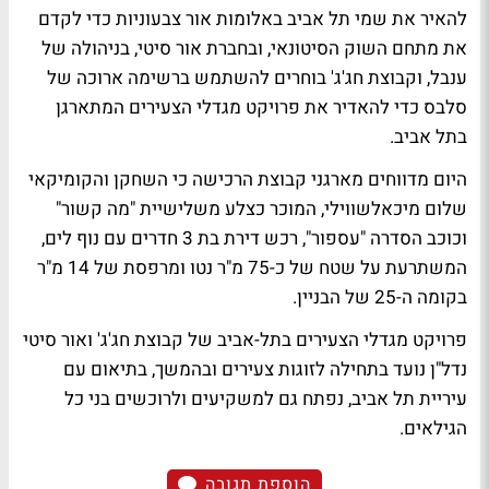
להאיר את שמי תל אביב באלומות אור צבעוניות כדי לקדם
את מתחם השוק הסיטונאי, ובחברת אור סיטי, בניהולה של
ענבל, וקבוצת חג'ג' בוחרים להשתמש ברשימה ארוכה של
סלבס כדי להאדיר את פרויקט מגדלי הצעירים המתארגן
בתל אביב.
היום מדווחים מארגני קבוצת הרכישה כי השחקן והקומיקאי
שלום מיכאלשווילי, המוכר כצלע משלישיית "מה קשור"
וכוכב הסדרה "עספור", רכש דירת בת 3 חדרים עם נוף לים,
המשתרעת על שטח של כ-75 מ"ר נטו ומרפסת של 14 מ"ר
בקומה ה-25 של הבניין.
פרויקט מגדלי הצעירים בתל-אביב של קבוצת חג'ג' ואור סיטי
נדל"ן נועד בתחילה לזוגות צעירים ובהמשך, בתיאום עם
עיריית תל אביב, נפתח גם למשקיעים ולרוכשים בני כל
הגילאים.
הוספת תגובה