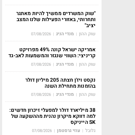
"שוק המשרדים ממשיך להיות מאתגר
ותחרותי, באזורי הפעילות שלנו המצב
יציב"
שוק ההון
מנדי הניג
07/08/2026
|
|
אמריקה ישראל קונה 49% מפרויקט
קריניצי: השווי שנגזר והמשמעות לאב-גד
שוק ההון
מנדי הניג
07/08/2026
|
|
נקסט ויז'ן חצתה 205 מיליון דולר
בהזמנות מתחילת השנה
שוק ההון
מנדי הניג
07/08/2026
|
|
38 מיליארד דולר למפעלי זיכרון חדשים:
למה דווקא מיקרון נהנית מההשקעה של
SK הייניקס
גלובל
עוזי גרסטמן
07/08/2026
|
|