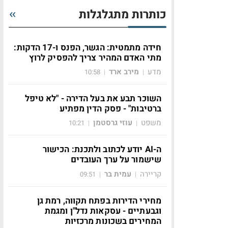
כותרות מתגלגלות
חידה מתמטית: הגשר, הפנס ו-17 הדקות:
מתי האדם המהיר צריך להפסיק לרוץ
מדע
מירב ארד
10:58
|
|
השוכר תבע את בעל הדירה - "לא טיפל
ברטיבות" - פסק הדין מפתיע
משפט
עוזי גרסטמן
10:21
|
|
ה-AI יודע לכתוב ולתכנת: הכישור
שישמור על ערך העובדים
קריירה
עמית בר
09:51
|
|
מחירי הדירות בפתח תקווה, רמת גן
וגבעתיים - עסקאות נדל"ן ומגמת
המחירים בשכונות מרכזיות