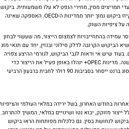
צעדי תמריצים מסין, מחירי הנפט לא עלו משמעותית. ביקוש
זז ביקוש נמוך יותר ממדינות ה-
OECD
. האספקה שאינה
ה על ציפיות השוק.
סר עמידה בהתחייבויות לצמצום הייצור, מה שעשוי לבחון
א הביקוש הקרובה לדלק סילוני ובנזין, יחד עם תנאי מזג
 בעוד שיש אי ודאות לגבי הביקוש, לגורמי ההיצע צפויה
נה. מדינות
OPEC
+ ינהלו באופן פעיל את הייצור כדי
לייצב את המחירים, וההערכה היא כי הנפט מסוג ברנט ייסחר בסביבות 90 דולר לחבית ברבעון הרביעי
אחרות בחודש האחרון, בשל ירידה במלאי העולמי והציפיות
 ייצור מזוקק, יבוא נטו ושינויים במלאי, המשיך להתרחב.
 בביקוש לנחושת בסין. גם כלכלות מפותחות הראו ביקוש