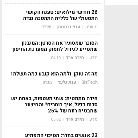
26 חודשי מילואים: טענת הקושי
התפעולי של כללית התהפכה נגדה
משפט
עוזי גרסטמן
07:28
|
|
הסוכר שמסתיר את הסרטן: המנגנון
שמסייע לגידול לחמוק ממערכת החיסון
מדע
מירב ארד
04:10
|
|
מה זה טוקן, ולמה הוא קובע כמה תשלמו
BizTech
ענת גלעד
01:03
|
|
חידה מתמטית: שתי מעטפות, באחת יש
סכום כפול, איך בוחרים? והחישוב
שמבטיח רווח של 25%
מדע
מירב ארד
05:02
|
|
23 אנשים בחדר: הסיכוי המפתיע