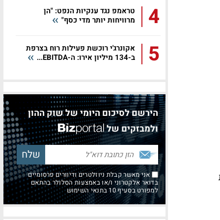
4
טראמפ נגד ענקיות הנפט: "הן
מרוויחות יותר מדי כסף"
5
אקונרג'י רוכשת פעילות רוח בצרפת
ב-134 מיליון אירו: ה-EBITDA...
הירשם לסיכום היומי של שוק ההון
ולמבזקים של
אני מאשר קבלת ניוזלטרים ודיוורים פרסומיים
בדואר אלקטרוני ו/או באמצעות הסלולר בהתאם
למפורט בסעיף 10 בתנאי השימוש