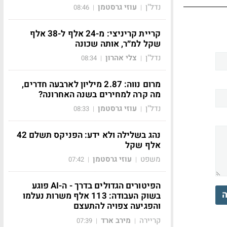
נדל"ן
עוזי גרסטמן
08:46
|
|
קריית קריניצי: מ-24 אלף ל-38 אלף
שקל למ״ר, אותה שכונה
נדל"ן
צלי אהרון
08:34
|
|
מרום נווה: 2.87 מיליון לארבעה חדרים,
מה קרה למחירים בשנה האחרונה?
נדל"ן
עוזי גרסטמן
08:33
|
|
נהג בשלילה ולא ידע: הפניקס תשלם 42
אלף שקל
משפט
עוזי גרסטמן
07:42
|
|
הפיטורים הגדולים בדרך - ה-AI פוגע
ה
בשוק העבודה: 113 אלף משרות נעלמו
והפגיעה צפויה להתעצם
קריירה
מירב ארד
07:39
|
|