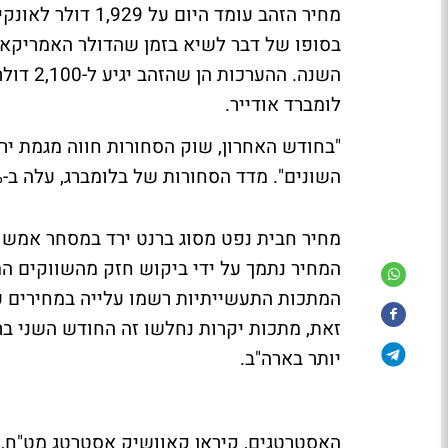
מחיר הזהב עומד ה
בסופו של דבר לשיא בזמן שהדולר האמריקאי
לומברד אודייר.
"בחודש האחרון, שוק הסחורות חווה מגמת יריד
השונים". מדד הסחורות של בלומברג, עלה ב-3.7%
המחיר נתמך על ידי ביקוש חזק מהשווקים המ
המתכות התעשייתיות רשמו עלייה במחירים עקב
זאת, מתכות יקרות נחלשו זה החודש השני בר
יותר בארה"ב.
האסטרטגים, קיראן קאוושיק אסטרטג מט"ח, ה