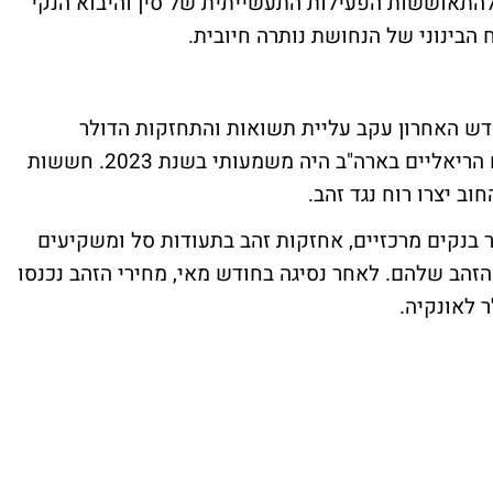
להתאוששות הפעילות התעשייתית של סין והיבוא הנקי
 הבינוני של הנחושת נותרה חיובית.
ודש האחרון עקב עליית תשואות והתחזקות הדולר
האמריקאי. המתאם בין מחירי הזהב והשערים הריאליים בארה"ב היה משמעותי בשנת 2023. חששות
וב יצרו רוח נגד זהב.
ר בנקים מרכזיים, אחזקות זהב בתעודות סל ומשקיעים
זהב שלהם. לאחר נסיגה בחודש מאי, מחירי הזהב נכנסו