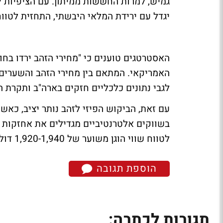
גמיש, למרות החששות ממיתון. עם הציפיות 
יגדל עם ירידת המלאי היבשתי, התחזית לטווח
האסטרטגים טוענים כי "מחירי הזהב ירדו בח
לגבי נתונים כלכליים חזקים בארה"ב ותקרת הח
עם זאת, הביקוש הפיזי לזהב נותר יציב, כאש
בשווקים אלטרנטיביים מגדילים את אחזקות ה
לטווח שווי הוגן משוער של 1,920-1,940 דולר לאונקיה.
הוספת תגובה
תגובות לכתבה: