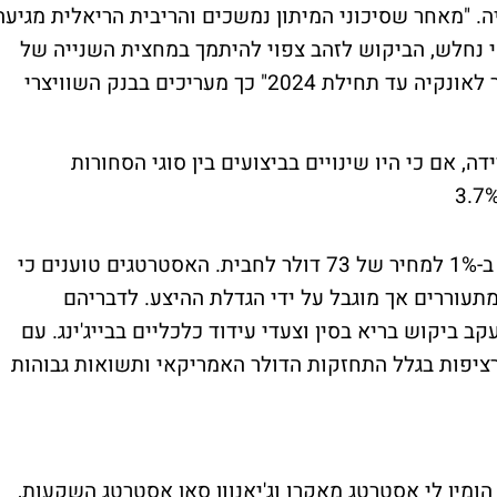
יום על 1,929 דולר לאונקיה. "מאחר שסיכוני המיתון נמשכים והריבית הריאלית מגיע
 נחלש, הביקוש לזהב צפוי להיתמך במחצית השנייה של
השנה. ההערכות הן שהזהב יגיע ל-2,100 דולר לאונקיה עד תחילת 2024" כך מעריכים בבנק השוויצרי
ה, אם כי היו שינויים בביצועים בין סוגי הסחורות
מחיר חבית נפט מסוג ברנט ירד במסחר אמש ב-1% למחיר של 73 דולר לחבית. האסטרטגים טוענים כי
תעוררים אך מוגבל על ידי הגדלת ההיצע. לדבריהם
 ביקוש בריא בסין וצעדי עידוד כלכליים בבייג'ינג. עם
ציפות בגלל התחזקות הדולר האמריקאי ותשואות גבוהות
ומין לי אסטרטג מאקרו וג'יאנוון סאן אסטרטג השקעות,