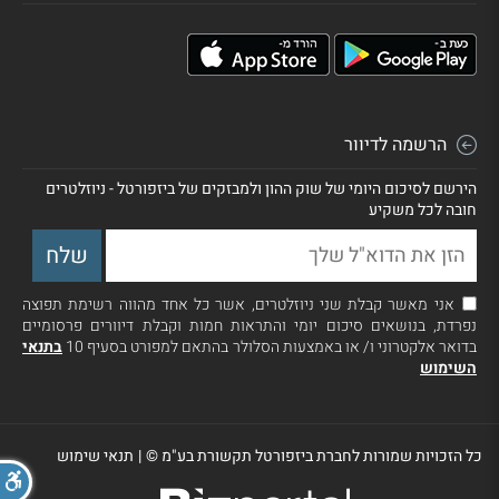
הרשמה לדיוור
הירשם לסיכום היומי של שוק ההון ולמבזקים של ביזפורטל - ניוזלטרים
חובה לכל משקיע
אני מאשר קבלת שני ניוזלטרים, אשר כל אחד מהווה רשימת תפוצה
נפרדת, בנושאים סיכום יומי והתראות חמות וקבלת דיוורים פרסומיים
בדואר אלקטרוני ו/ או באמצעות הסלולר בהתאם למפורט בסעיף 10
בתנאי
השימוש
כל הזכויות שמורות לחברת ביזפורטל תקשורת בע"מ ©
|
תנאי שימוש