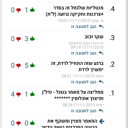
.
4
מנטליות שלגזול זה בסדר
0
1
+צרכנות וחקיקה גרועה (ל"ת)
א. שקד
17/11/2015 10:02
הגב לתגובה זו
.
3
שקר וכזב
0
3
זהירות כתבת פימפום
17/11/2015 09:19
הגב לתגובה זו
.
2
ברגע שזה התחיל לרדת, זה
0
5
ימשיך לרדת
מאור
17/11/2015 08:57
הגב לתגובה זו
.
1
ממליצה על מאמר בגוגל - נדל"ן
4
1
ופיצוץ אוכלוסין *******
יפית
17/11/2015 08:26
הגב לתגובה זו
המאמר מצוין ומשקף את
0
0
הבעיה המרכזית בשוק הדיור