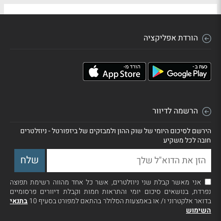
הורדת אפליקציה
הרשמה לדיוור
הירשם לסיכום היומי של שוק ההון ולמבזקים של ביזפורטל - ניוזלטרים
חובה לכל משקיע
אני מאשר קבלת שני ניוזלטרים, אשר כל אחד מהווה רשימת תפוצה
נפרדת, בנושאים סיכום יומי והתראות חמות וקבלת דיוורים פרסומיים
בדואר אלקטרוני ו/ או באמצעות הסלולר בהתאם למפורט בסעיף 10
בתנאי
השימוש