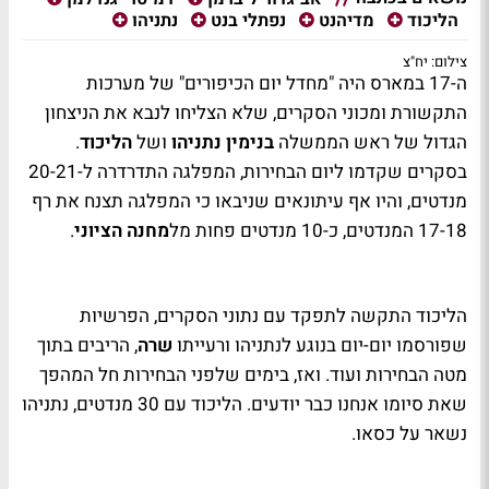
הליכוד
מדיהנט
נפתלי בנט
נתניהו
צילום: יח"צ
ה-17 במארס היה "מחדל יום הכיפורים" של מערכות
התקשורת ומכוני הסקרים, שלא הצליחו לנבא את הניצחון
הגדול של ראש הממשלה
בנימין נתניהו
ושל
הליכוד
.
בסקרים שקדמו ליום הבחירות, המפלגה התדרדרה ל-20-21
מנדטים, והיו אף עיתונאים שניבאו כי המפלגה תצנח את רף
17-18 המנדטים, כ-10 מנדטים פחות מל
מחנה הציוני
.
הליכוד התקשה לתפקד עם נתוני הסקרים, הפרשיות
שפורסמו יום-יום בנוגע לנתניהו ורעייתו
שרה
, הריבים בתוך
מטה הבחירות ועוד. ואז, בימים שלפני הבחירות חל המהפך
שאת סיומו אנחנו כבר יודעים. הליכוד עם 30 מנדטים, נתניהו
נשאר על כסאו.