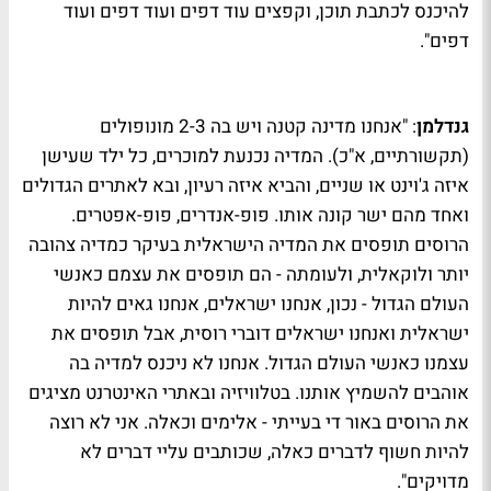
להיכנס לכתבת תוכן, וקפצים עוד דפים ועוד דפים ועוד
דפים".
גנדלמן
: "אנחנו מדינה קטנה ויש בה 2-3 מונופולים
(תקשורתיים, א"כ). המדיה נכנעת למוכרים, כל ילד שעישן
איזה ג'וינט או שניים, והביא איזה רעיון, ובא לאתרים הגדולים
ואחד מהם ישר קונה אותו. פופ-אנדרים, פופ-אפטרים.
הרוסים תופסים את המדיה הישראלית בעיקר כמדיה צהובה
יותר ולוקאלית, ולעומתה - הם תופסים את עצמם כאנשי
העולם הגדול - נכון, אנחנו ישראלים, אנחנו גאים להיות
ישראלית ואנחנו ישראלים דוברי רוסית, אבל תופסים את
עצמנו כאנשי העולם הגדול. אנחנו לא ניכנס למדיה בה
אוהבים להשמיץ אותנו. בטלוויזיה ובאתרי האינטרנט מציגים
את הרוסים באור די בעייתי - אלימים וכאלה. אני לא רוצה
להיות חשוף לדברים כאלה, שכותבים עליי דברים לא
מדויקים".