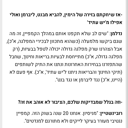
-אז שיחקתם בזירה של הימין, להביא מבנט, ליברמן ואולי
אפילו מ'יש עתיד'
נדלמן
: "שים לב שלא תקפנו אותם במהלך הקמפיין, זה מה
שגם ביקשו מלמעלה (כשהוא מתכוון לבכירי המפלגה, א"כ),
אבל הצהרנו שרק מפלגה גדולה יכולה לטפל בבעיות, (רק
מפלגה גדולה, א"כ) מתייחסת לבעיות בריאות וחינוך, שחבל
שהתפזרנו בבחירות האחרונות ונתנו את התיק לשותפים
(תיקי החינוך והבריאות ניתנו ל'יש עתיד', א"כ). אף פעם לא
(היינו, א"כ) נגד ליברמן או נגד בנט".
-וזה בגלל שמבדיקות שלכם, הציבור לא אוהב את זה?
רובינשטיין
: "מניסיון. אנחנו 20 שנה בשוק הזה. קמפיין
נגטיבי מעורר בעיקר לייקים ולא מתורגם למנדטים".