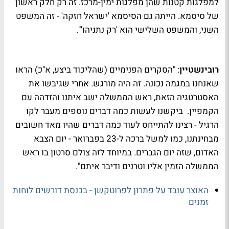
למפלגות קטנות שהן מפלגות ימין-מרכז. זה רק חלק ראשון
של סיסמא. הייתה גם הסיסמא 'ישראל חזקה' - זה המשפט
השני, והמשפט השלישי הוא 'רק נתניהו'".
רובינשטיין
: "הסקרים הפנימיים (שהליכוד ביצע, א"כ) הראו
שאנחנו במגמה נכונה. זה היה מורגש. אחרי שגיבשו את
האסטרטגיה הזאת, ראש הממשלה ישב איתנו והזדהה עם
הקמפיין. ביקשנו לעשות כמה דברים נוספים מעבר לקו
הרגיל - רצינו להתייחס לעוד כמה דברים שהיו מאד חשובים
מבחינתנו, כמו למשל ברכה ל-23 בפברואר - יום הצבא
האדום, שזה יום הגברים. במיוחד לזה צולם סרטון בו ראש
הממשלה הזמין אליו וטרנים ודיבר איתם".
האוצר עובד על פתרון לפרוטקשן - בכנסת דורשים לוחות
זמנים