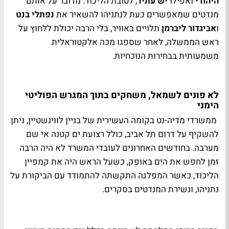
היהודי
ואפילו
יש עתיד
, לטובת הליכוד. מדובר על אותם
מנדטים שמאפשרים כעת לנתניהו להשאיר את
נפתלי בנט
ו
אביגדור ליברמן
תלויים באוויר, בלי הרבה יכולת ללחוץ על
ראש הממשלה, לאחר שספגו מכה אלקטוראלית
משמעותית בבחירות הנוכחיות.
לא פונים לשמאל, משחקים בתוך המגרש הפוליטי
הימני
ממשרדי מדיה-נט בקומה העשירית של בניין לווינשטיין, ניתן
להשקיף על דרום תל אביב, כולל רצועת ים קטנה אי שם
מערבה. בחודשים האחרונים לעובדי המשרד לא היה הרבה
זמן לחפש את הים באופק, כשעל הראש היה את קמפיין
הליכוד, כאשר המפלגה התקשתה להתמודד עם הביקורת על
נתניהו, ונשירת המנדטים בסקרים.