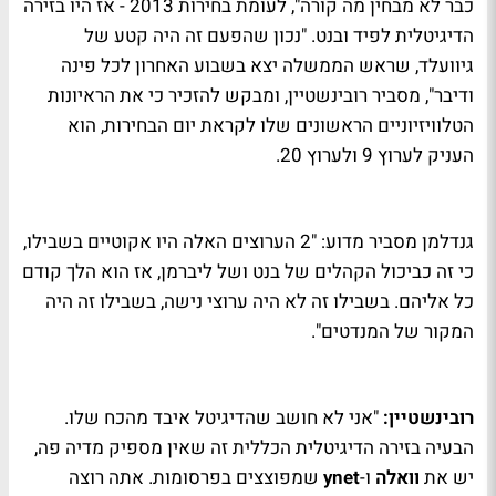
כבר לא מבחין מה קורה", לעומת בחירות 2013 - אז היו בזירה
הדיגיטלית לפיד ובנט. "נכון שהפעם זה היה קטע של
גיוועלד, שראש הממשלה יצא בשבוע האחרון לכל פינה
ודיבר", מסביר רובינשטיין, ומבקש להזכיר כי את הראיונות
הטלוויזיוניים הראשונים שלו לקראת יום הבחירות, הוא
העניק לערוץ 9 ולערוץ 20.
גנדלמן מסביר מדוע:
"2 הערוצים האלה היו אקוטיים בשבילו,
כי זה כביכול הקהלים של בנט ושל ליברמן, אז הוא הלך קודם
כל אליהם. בשבילו זה לא היה ערוצי נישה, בשבילו זה היה
המקור של המנדטים".
רובינשטיין:
"אני לא חושב שהדיגיטל איבד מהכח שלו.
הבעיה בזירה הדיגיטלית הכללית זה שאין מספיק מדיה פה,
יש את
וואלה
ו-
ynet
שמפוצצים בפרסומות. אתה רוצה