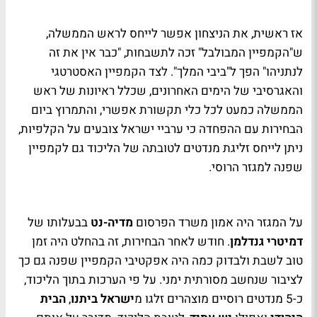
אז ראשית, את הניצחון אפשר לייחס לראש הממשלה,
ש"הקמפיין המבולבל" זכה לתשבחות, "כבר אין את זה
לנתניהו" הפך ל"ביבי המלך". לצד הקמפיין האסטרטגי
והאגרסיבי של הימים האחרונים, שכלל ראיונות של ראש
הממשלה כמעט לכל כלי תקשורת אפשרי, והתמרוץ ביום
הבחירות עם ההפחדה כי ערביי ישראל צובעים על הקלפיות,
ניתן לייחס זליגת מנדטים לטובתה של הליכוד גם לקמפיין
שפנה למגזר הרוסי.
על המגזר היה אמון משרד הפרסום
מדיה-נט
בבעלותו של
דמיטרי גנדלמן
. חודש לאחר הבחירות, זה בהחלט היה זמן
טוב לשבת ולבדוק כמה היה אפקטיבי הקמפיין שפנה גם כך
לציבור שנחשב מסורתית ימני. על פי הערכות בתוך הליכוד,
כ-5 מנדטים רוסיים מוצהרים זלגו מ
ישראל ביתנו
,
הבית