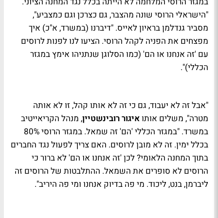
במגזר הרוסי המלחמה לא הייתה בכלל נגד המחנה הציוני.
"הישראלי הרוסי שונה מהצבר, גם כצרכן וגם כמצביע",
מסביר גנדלמן בראיון לאייס. "דיברנו (במשרד, א"כ) איך
מפצחים את הפניה לקהל הרוסי. הציעו לנו לפנות לרוסים
עם 'זה אנחנו או הם' (כמו הסלוגן שנתניהו אימץ במגזר
הכללי)".
"אבל זה לא יעבוד, גם כי זה לא אותו קהל, זו לא אותה
מטרה", משלים אותו
איגור רובינשטיין
, מנהל הקריאייטיב
במשרד. "במגזר הכללי 'הם' זה שמאל. במגזר הרוסי 80%
בכלל ימין. זה לא מובן לרוסים. האם צריך לפעול נגד החברים
בתוך המחנה הלאומי? לכן 'זה אנחנו או הם' לא ברור כי
הרוסים לא סופרים את השמאל. ההתלבטות של הרוסים זה
ליברמן, בנט, ליכוד. מי פה בדיוק אנחנו ומי פה היריב".