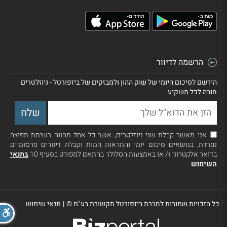
הרשמה לדיוור
הירשם לסיכום היומי של שוק ההון ולמבזקים של ביזפורטל - ניוזלטרים
חובה לכל משקיע
אני מאשר קבלת שני ניוזלטרים, אשר כל אחד מהווה רשימת תפוצה
נפרדת, בנושאים סיכום יומי והתראות חמות וקבלת דיוורים פרסומיים
בדואר אלקטרוני ו/ או באמצעות הסלולר בהתאם למפורט בסעיף 10
בתנאי
השימוש
כל הזכויות שמורות לחברת ביזפורטל תקשורת בע"מ ©
|
תנאי שימוש