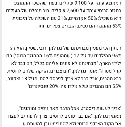
הממוצע עומד על 9,100 שקלים, בעוד שהשכר הממוצע
במגזר הרוסי עומד על 7,600 שקלים. רוב מוחלט של העולים
הוא משכיל: 50% אקדמיים, 31% עם השכלה על תיכונית.
53% מהמגזר הם נשים, הגברים צעירים יותר.
הנתון הכי מעניין מבחינתם של גנדלמן ורובינשטיין, הוא זה:
95% מהילדים עד גיל 17 (שמהווים 16% מהמגזר הרוסי) הם
ילידי הארץ. "מבחינתנו לא פונים אליהם בכלל, הם כבר לא
קהל מטרה", אומר גנדלמן. "הם צברים. הזיקה שלהם לרוסית
היא מהבית, אבל כבר לא צריך לפרסם להם. מגיל 18 וצפונה,
55% הם מהגרים שלא נולדו פה. 20% פנסיונרים".
"צריך לעשות ריסטרט אצל הרבה מאד גופים ומותגים",
מאמין גנדלמן. "אם כבר פונים לרוסים, צריך לדעת גם לפצח
את הקוד הצרכני הרוסי ולא להתבייש וכן להשתמש