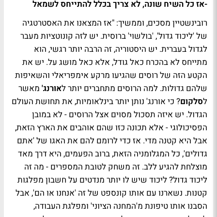
-אז כל השיח שונה, לא צריך בכלל להתייחס לשמאל
רובינשטיין מסכים, וממשיך: "אז המצאנו את האסטרטגיה
של 'ליכוד גדול', 'בולשוי' ברוסית. יש לזה קונוטציות מעבר
לגדול בעברית. יש היסטוריה, זה הרבה יותר רגשי, הוא
מתייחס לא בהכרח כאל גודל, אלא כאל מושג על. יש את
הקטע הזה של רוסים שהגיעו מרקע אימפריאלי והשאיפות
שלהם גדולות. למה הרוסים מתחברים יותר ל
אורנג'
מאשר
ל
סלקום
? כי אורנג' נותן יותר בינלאומיות, את תחושת העולם
הגדול. יש איזה תסכול מסוים אצל הרוסים - לא במובן
הפסיכולוגי - אלא תכונה כזו שהם אוהבים את הארץ הזאת,
אבל היא קטנה מדי. אז כדי לרומם להם את האגו של 'אתם
גדולים', כל המגלומניה הזאת, ברוב הפעמים, היא דרך מאד
מוצלחת להגיע ללב. זה משחק לטובת המספרים - מה זה
ליכוד גדול? ליכוד שיש לו יותר מנדטים על חשבון מפלגות
קטנות. נשארנו עם אותו קונספט של זה 'אנחנו או הם', אבל
הסבנו אותו טיפונת מ'המחנה הציוני' ומפלגת העבודה,