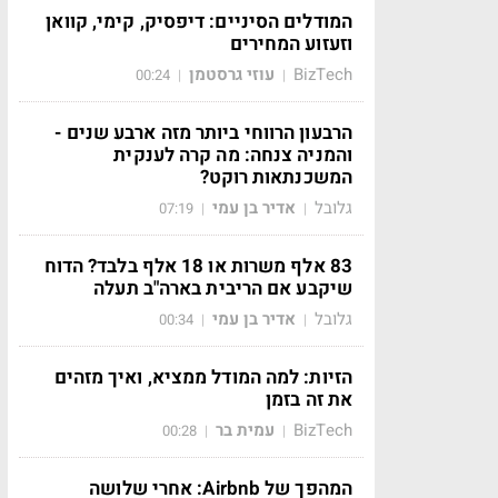
המודלים הסיניים: דיפסיק, קימי, קוואן
וזעזוע המחירים
BizTech
עוזי גרסטמן
00:24
|
|
הרבעון הרווחי ביותר מזה ארבע שנים -
והמניה צנחה: מה קרה לענקית
המשכנתאות רוקט?
גלובל
אדיר בן עמי
07:19
|
|
83 אלף משרות או 18 אלף בלבד? הדוח
שיקבע אם הריבית בארה"ב תעלה
גלובל
אדיר בן עמי
00:34
|
|
הזיות: למה המודל ממציא, ואיך מזהים
את זה בזמן
BizTech
עמית בר
00:28
|
|
המהפך של Airbnb: אחרי שלושה