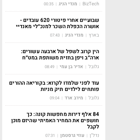
BizTech
מנדי הניג
00:35
|
|
שבועיים אחרי פיטורי 620 עובדים -
אושרה הכפלת השכר למנכ״לי מאנדיי
בארץ
מנדי הניג
07:43
|
|
הין קרוב לשפל של ארבעה עשורים:
ארה״ב ויפן בחזית משותפת במט״ח
גלובל
אדיר בן עמי
08:49
|
|
עוד לפני שלמדו לקרוא: בקוריאה ההורים
פותחים לילדים תיק מניות
גלובל
מירב ארד
09:04
|
|
84 אלף דירות מחפשות קונה: כך
חושפים את המחיר האמיתי שהיזם מוכן
לקבל
נדל"ן
עוזי גרסטמן
07:31
|
|