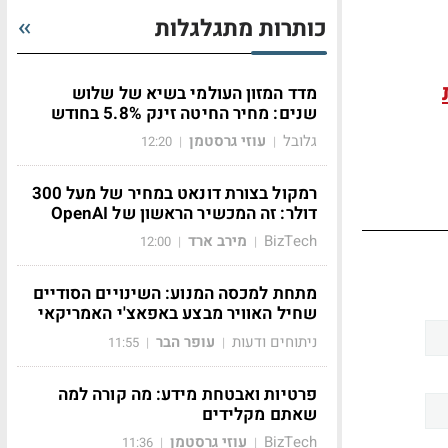
כותרות מתגלגלות
מדד המזון העולמי בשיא של שלוש
שנים: מחיר החיטה זינק 5.8% בחודש
גלובל
עוזי גרסטמן
12:20
|
|
רמקול בצורת דונאט במחיר של מעל 300
דולר: זה המכשיר הראשון של OpenAI
BizTech
מירב ארד
12:00
|
|
מתחת למכסה המנוע: השינויים הסודיים
שחיל האוויר מבצע באפאצ'י האמריקאי
ניתוחים ודעות
עופר הבר
11:55
|
|
פרטיות ואבטחת מידע: מה קורה למה
שאתם מקלידים
BizTech
עוזי גרסטמן
11:36
|
|