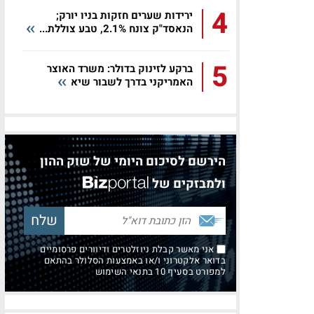
4
ירידות שערים חזקות בניו יורק;
הנאסד"ק צונח 2.1%, טבע צוללת...
5
ברקע לזינוק בדולר: משרד האוצר
האמריקני בדרך לשבור שיא
הירשם לסיכום היומי של שוק ההון
ולמבזקים של
אני מאשר קבלת ניוזלטרים ודיוורים פרסומיים
בדואר אלקטרוני ו/או באמצעות הסלולר בהתאם
למפורט בסעיף 10 בתנאי השימוש