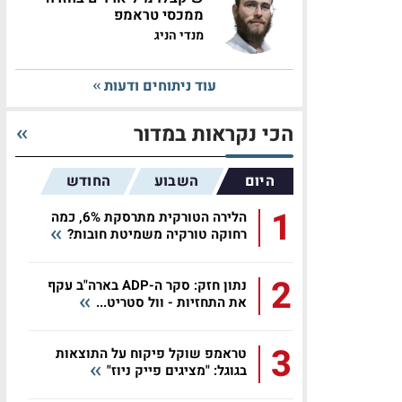
ממכסי טראמפ
מנדי הניג
עוד ניתוחים ודעות
הכי נקראות במדור
היום
השבוע
החודש
1
הלירה הטורקית מתרסקת 6%, כמה
רחוקה טורקיה משמיטת חובות?
2
נתון חזק: סקר ה-ADP בארה"ב עקף
את התחזיות - וול סטריט...
3
טראמפ שוקל פיקוח על התוצאות
בגוגל: "מציגים פייק ניוז"