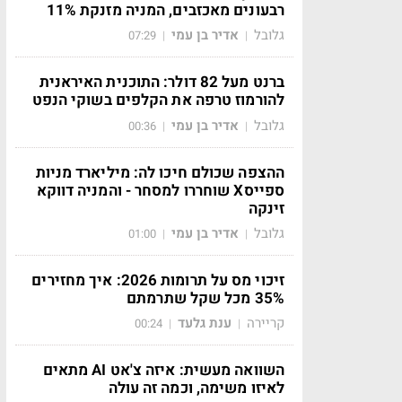
רבעונים מאכזבים, המניה מזנקת 11%
גלובל
אדיר בן עמי
07:29
|
|
ברנט מעל 82 דולר: התוכנית האיראנית
להורמוז טרפה את הקלפים בשוקי הנפט
גלובל
אדיר בן עמי
00:36
|
|
ההצפה שכולם חיכו לה: מיליארד מניות
ספייסX שוחררו למסחר - והמניה דווקא
זינקה
גלובל
אדיר בן עמי
01:00
|
|
זיכוי מס על תרומות 2026: איך מחזירים
35% מכל שקל שתרמתם
קריירה
ענת גלעד
00:24
|
|
השוואה מעשית: איזה צ'אט AI מתאים
לאיזו משימה, וכמה זה עולה