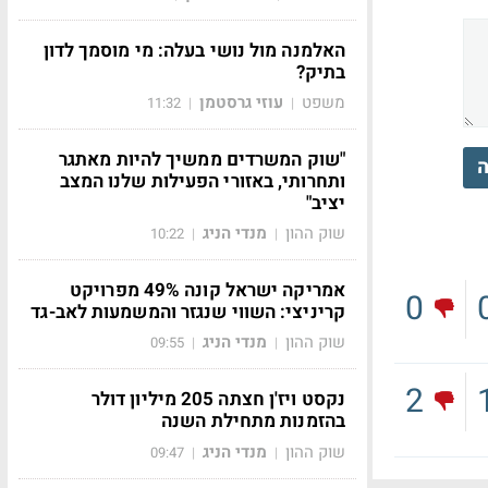
האלמנה מול נושי בעלה: מי מוסמך לדון
בתיק?
משפט
עוזי גרסטמן
11:32
|
|
"שוק המשרדים ממשיך להיות מאתגר
ה
ותחרותי, באזורי הפעילות שלנו המצב
יציב"
שוק ההון
מנדי הניג
10:22
|
|
אמריקה ישראל קונה 49% מפרויקט
0
קריניצי: השווי שנגזר והמשמעות לאב-גד
שוק ההון
מנדי הניג
09:55
|
|
2
נקסט ויז'ן חצתה 205 מיליון דולר
בהזמנות מתחילת השנה
שוק ההון
מנדי הניג
09:47
|
|