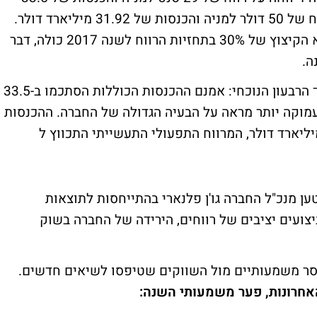
מיליארד דולר ברבעון החולף לעומת צפי לרווח של 50 דולר למניה והכנסות של 31.92 מיליארד דולר.
הכותרת המרכזית היוצאת מהדו"חות היום היא הקיצוץ של 30% בתחזיות הרווח לשנה 2017 כולה, דבר
ה.
החברה הציגה ביצועים חלשים במיוחד במהלך הרבעון הנוכחי: אמנם ההכנסות הכוללות הסתכמו ב-33.5
 עמוקה יותר מראה על הבעיה הגדולה של החברה. ההכנסות
שייתיות האורגניות ירדו ב -1% ל -26.9 מיליארד דולר, המרווח התפעולי התעשייתי התכווץ ל
טען מנכ"ל החברה גו'ן פלנארי בהתייחסות לתוצאות
צועים יציבים של רווחים, הירידה של החברה בשוק
סר משמעותיים מול השווקים שטיפסו לשיאים חדשים.