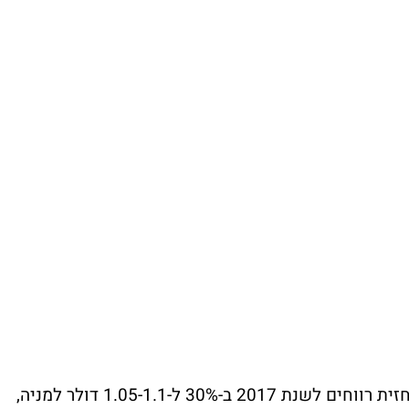
אבל זה לא הכל: החברה חתכה בנוסף את התחזית רווחים לשנת 2017 ב-30% ל-1.05-1.1 דולר למניה,