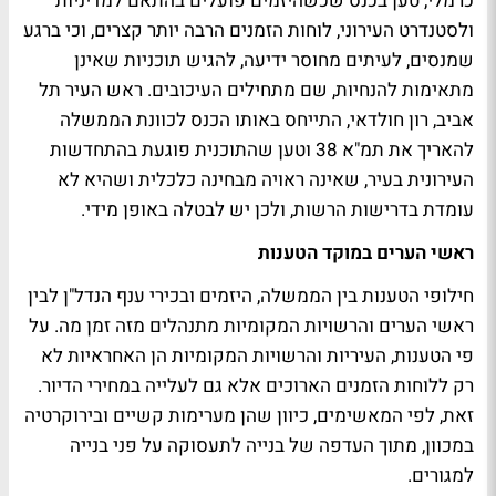
כרמלי, טען בכנס שכשהיזמים פועלים בהתאם למדיניות
ולסטנדרט העירוני, לוחות הזמנים הרבה יותר קצרים, וכי ברגע
שמנסים, לעיתים מחוסר ידיעה, להגיש תוכניות שאינן
מתאימות להנחיות, שם מתחילים העיכובים. ראש העיר תל
אביב, רון חולדאי, התייחס באותו הכנס לכוונת הממשלה
להאריך את תמ"א 38 וטען שהתוכנית פוגעת בהתחדשות
העירונית בעיר, שאינה ראויה מבחינה כלכלית ושהיא לא
עומדת בדרישות הרשות, ולכן יש לבטלה באופן מידי.
ראשי הערים במוקד הטענות
חילופי הטענות בין הממשלה, היזמים ובכירי ענף הנדל"ן לבין
ראשי הערים והרשויות המקומיות מתנהלים מזה זמן מה. על
פי הטענות, העיריות והרשויות המקומיות הן האחראיות לא
רק ללוחות הזמנים הארוכים אלא גם לעלייה במחירי הדיור.
זאת, לפי המאשימים, כיוון שהן מערימות קשיים ובירוקרטיה
במכוון, מתוך העדפה של בנייה לתעסוקה על פני בנייה
למגורים.