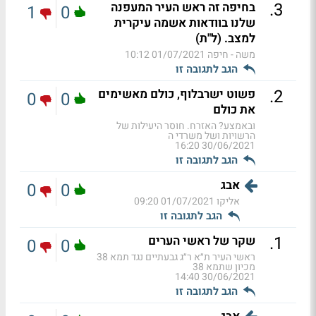
.
3
בחיפה זה ראש העיר המעפנה
1
0
שלנו בוודאות אשמה עיקרית
למצב. (ל"ת)
משה - חיפה
01/07/2021 10:12
הגב לתגובה זו
.
2
פשוט ישרבלוף, כולם מאשימים
0
0
את כולם
ובאמצע? האזרח. חוסר היעילות של
הרשויות ושל משרדי ה
30/06/2021 16:20
הגב לתגובה זו
אבג
0
0
אליקו
01/07/2021 09:20
הגב לתגובה זו
.
1
שקר של ראשי הערים
0
0
ראשי העיר ת״א ר״ג גבעתיים נגד תמא 38
מכיון שתמא 38
30/06/2021 14:40
הגב לתגובה זו