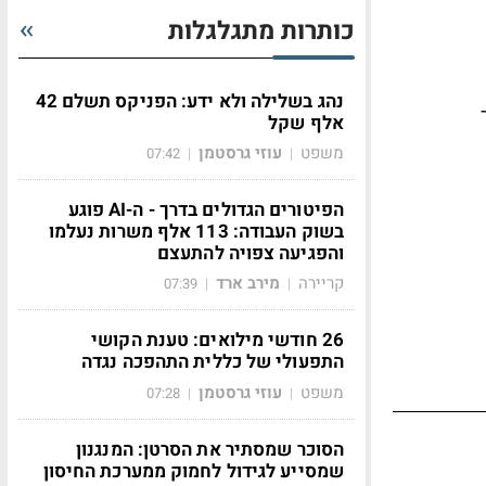
כותרות מתגלגלות
נהג בשלילה ולא ידע: הפניקס תשלם 42
אלף שקל
משפט
עוזי גרסטמן
07:42
|
|
הפיטורים הגדולים בדרך - ה-AI פוגע
בשוק העבודה: 113 אלף משרות נעלמו
והפגיעה צפויה להתעצם
קריירה
מירב ארד
07:39
|
|
26 חודשי מילואים: טענת הקושי
התפעולי של כללית התהפכה נגדה
משפט
עוזי גרסטמן
07:28
|
|
הסוכר שמסתיר את הסרטן: המנגנון
שמסייע לגידול לחמוק ממערכת החיסון