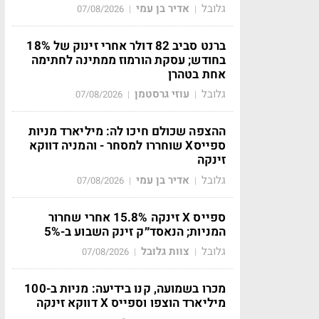
גלובל
אדיר בן עמי
07/08/2026
|
|
ברנט סביב 82 דולר אחרי זינוק של 18%
בחודש; עסקת הורמוז ממתינה לחתימה
אחת בטהרן
גלובל
עוזי גרסטמן
07/08/2026
|
|
ההצפה שכולם חיכו לה: מיליארד מניות
ספייסX שוחררו למסחר - והמניה דווקא
זינקה
גלובל
אדיר בן עמי
07/08/2026
|
|
ספייס X זינקה 15.8% אחרי שחרור
המניות; הנאסד״ק זינק השבוע ב-5%
גלובל
צוות גלובל
07/08/2026
|
|
מכרו בשמועה, קנו בידיעה: מניות ב-100
מיליארד הוצפו וספייס X דווקא זינקה