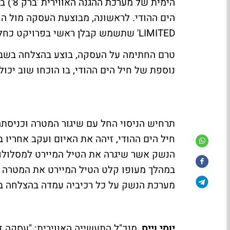
LIMITED' שתשמש קבלן ראשי בפרויקט כחלק ממדיניות "Make in India" של הממשל ההודי.
טרם החתימה על העסקה, בוצע בהצלחה בשבוע
נוספת של חיל הים ההודי, בו הוכחו שוב יכ
חיל הים ההודי, זיהה את האיום ועקב אחריו 
הנשק אשר שיגרה את הטיל המיירט למסלולו. 
במהלך מעופו קלט הטיל המיירט את המטרה בע
מערכת הנשק על כל רכיביה עמדה בהצלחה בכ
יוסי וייס
, מנכ"ל התעשייה האווירית: "עסקה