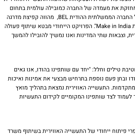
 ומחזקת את מעמדה של החברה כמובילה עולמית בתחום
מערכות ההגנה האווירית. שילובה בעסקה של החברה הממשלתית ההודית BEL, מהווה קפיצת מדרגה
ביחסינו עם התעשייה ההודית כחלק ממדיניות Make in India''. הפרויקט הייחודי מבטא שיתוף פעולה
D , התעשייה האווירית, וצבאות שתי המדינות ואנו נמשיך להובילו להמשך
יבת טילים וחלל: "יחד עם שותפינו בהודו, אנו גאים
דו ובחן פעם נוספת בתרחיש מבצעי את אמינות ואיכות
המתקדמות. התעשייה האווירית נמצאת בתהליך מואץ
 לעמוד לצד שותפינו המקומיים לקידום התעשיות
וירית, פרי פיתוח ייחודי של התעשייה האווירית בשיתוף משרד