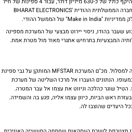
הימית של מערכת ההגנה האווירית 'ברק 8') בהיקף כולל של כ-630 מיליון דולר, עבור 4 ספינות של חיל
הים ההודי. לראשונה, מבוצעת העסקה מול החברה הממשלתית ההודית 'BHARAT ELECTRONICS
 שעבר בהודו, ניסוי יירוט מבצעי של המערכת מספינה
ולותיה המבצעיות בתרחיש אתגרי מאוד מול מטרת אמת.
תרחיש הניסוי החל עם שיגור המטרה וכניסתה למסלול. מכ"ם המערכת MFSTAR המותקן על גבי ספינת
במעופו. הנתונים הועברו אל מרכז השליטה של מערכת
הטיל שוגר כהלכה וניווט את עצמו אל עבר המטרה.
זרת ראש הביות, כיוון עצמו אליה, פגע בה והשמידה.
ל היעדים שהוצבו לה.
 זו מצטרפת לשורת העסקאות שחתמה התעשייה האווירית