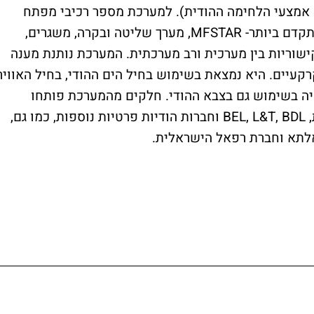
 ה-DRDO (רשות פיתוח אמצעי הלחימה ההודית). למערכת מספר רכיבי מפתח
העומדים בחזית הטכנולוגיה: מכ"מ דיגיטלי מתקדם ביותר- MFSTAR, מערך שליטה ובקרה, משגרים,
שוריות בין מערכית ורב מערכתית. המערכת נותנת מענה
קרקעיים. היא נמצאת בשימוש בחיל הים ההודי, בחיל האוויר
היה בשימוש גם בצבא ההודי. חלקים מהמערכת פותחו
בשיתוף תעשיות מקומיות בהודו ביניהן חברת, BEL, L&T, BDL וחברות הודיות פרטיות נוספות, כמו גם,
אלתא וחברת רפאל הישראלית.