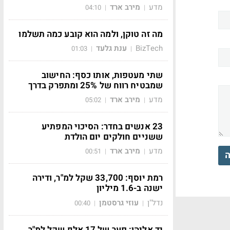
מדע
מירב ארד
04:10
|
|
מה זה טוקן, ולמה הוא קובע כמה תשלמו
BizTech
ענת גלעד
01:03
|
|
שתי מעטפות, אותו כסף: החישוב
שמבטיח רווח של 25% ומתפרק בדרך
מדע
מירב ארד
05:02
|
|
23 אנשים בחדר: הסיכוי המפתיע
ששניים חולקים יום הולדת
מדע
מירב ארד
00:51
|
|
ה
רמת יוסף: 33,700 שקל למ"ר, ודירה
ישנה ב-1.6 מיליון
נדל"ן
עוזי גרסטמן
00:40
|
|
יד אליהו: פער של 17 אלף שקל למ"ר