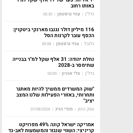
באותו רחוב
נדל"ן
עוזי גרסטמן
00:30
|
|
116 מיליון דולר נגנבו מארנקי ביטקוין:
הכסף עובר לקרנות הסל
גלובל
עוזי גרסטמן
00:08
|
|
נחלת יהודה: 31 אלף שקל למ"ר בבנייה
שתימסר ב-2028
נדל"ן
צלי אהרון
00:09
|
|
"שוק המשרדים ממשיך להיות מאתגר
ותחרותי, באזורי הפעילות שלנו המצב
יציב"
שוק ההון
מנדי הניג
07/08/2026
|
|
אמריקה ישראל קונה 49% מפרויקט
קריניצי: השווי שנגזר והמשמעות לאב-גד