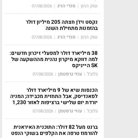
שוק ההון
מנדי הניג
07/08/2026
|
|
נקסט ויז'ן חצתה 205 מיליון דולר
בהזמנות מתחילת השנה
שוק ההון
מנדי הניג
07/08/2026
|
|
38 מיליארד דולר למפעלי זיכרון חדשים:
למה דווקא מיקרון נהנית מההשקעה של
SK הייניקס
גלובל
עוזי גרסטמן
07/08/2026
|
|
הכנסות שיא של 9 מיליארד דולר
לסאנדיסק, אבל התחזית מכבידה; המניה
יורדת יום שלישי ברציפות לאזור 1,230
גלובל
עוזי גרסטמן
07/08/2026
|
|
ברנט מעל 82 דולר: התוכנית האיראנית
להורמוז טרפה את הקלפים בשוקי הנפט