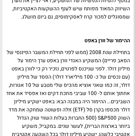
בנוסף להטיות הנפשיות של המשקיע, ראוי לציין את מערך
השיווק המאוד מפותח שיש לענף ההשקעות האקטיביות,
שמסוגלים למכור קרח לאסקימוסים, גם ביום מושלג.
ההימור של וורן באפט
בתחילת שנת 2008 (ממש לפני תחילת המשבר הפיננסי של
הסאב פריים) המשקיע האגדי וורן באפט ערך הימור על
מיליון דולר. לפני שניכנס לפרטים, נזכיר רק כי לוורן באפט
(עם נכסים של כ- 100 מיליארד דולר) הפסד של מיליון
דולר, זה כמו שאני אוציא מהכיס שלי מטבע של 10 אגורות,
אחתוך אותם ל- 100 שביבי מתכת דקים ואז אפסיד את אחד
השביבים... ההימור היה במבנה הבא: באפט ישקיע מיליון
דולר מכספו בקרן סל (ETF) זולה ופשוטה שמחקה את מדד
השוק S&P500 (500 החברות בעלות השווי שוק הגדול
ביותר בארצות הברית), לעשר שנים. במקביל, משקיע
אקטיבי כלשהו, ישקיע מיליון דולר בכל השקעה אקטיבית