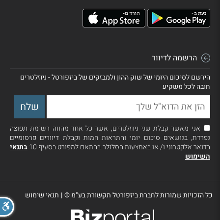
הרשמה לדיוור
הירשם לסיכום היומי של שוק ההון ולמבזקים של ביזפורטל - ניוזלטרים
חובה לכל משקיע
אני מאשר קבלת שני ניוזלטרים, אשר כל אחד מהווה רשימת תפוצה
נפרדת, בנושאים סיכום יומי והתראות חמות וקבלת דיוורים פרסומיים
בדואר אלקטרוני ו/ או באמצעות הסלולר בהתאם למפורט בסעיף 10
בתנאי
השימוש
כל הזכויות שמורות לחברת ביזפורטל תקשורת בע"מ ©
|
תנאי שימוש