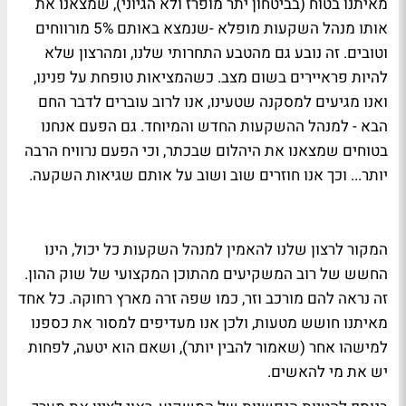
מאיתנו בטוח (בביטחון יתר מופרז ולא הגיוני), שמצאנו את
אותו מנהל השקעות מופלא -שנמצא באותם 5% מורווחים
וטובים. זה נובע גם מהטבע התחרותי שלנו, ומהרצון שלא
להיות פראיירים בשום מצב. כשהמציאות טופחת על פנינו,
ואנו מגיעים למסקנה שטעינו, אנו לרוב עוברים לדבר החם
הבא - למנהל ההשקעות החדש והמיוחד. גם הפעם אנחנו
בטוחים שמצאנו את היהלום שבכתר, וכי הפעם נרוויח הרבה
יותר... וכך אנו חוזרים שוב ושוב על אותם שגיאות השקעה.
המקור לרצון שלנו להאמין למנהל השקעות כל יכול, הינו
החשש של רוב המשקיעים מהתוכן המקצועי של שוק ההון.
זה נראה להם מורכב וזר, כמו שפה זרה מארץ רחוקה. כל אחד
מאיתנו חושש מטעות, ולכן אנו מעדיפים למסור את כספנו
למישהו אחר (שאמור להבין יותר), ושאם הוא יטעה, לפחות
יש את מי להאשים.