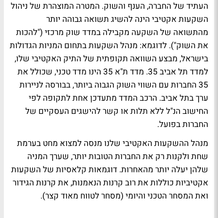
העתיד של החברה, הענף והשוק. המטרה המוצהרת של ניהול
השקעות אקטיבי הינה להשיג תשואה גבוהה יותר
מהתשואה של השקעה מקבילה במדד שוק מרכזי ("להכות
את השוק"). לדוגמא: מנהל השקעות בתחום המניות הגדולות
בישראל, מבצע השוואה תקופתית של התיק האקטיבי שלו,
למדד תל אביב 35. מדד ת"א 35 הינו מדד טכני, שכולל את
35 החברות עם השווי השוק הגבוה ביותר, בבורסה לניירות
ערך בתל אביב. הרכב המדד מתעדכן אחת לתקופה לפי
החישוב הנ"ל ללא תלות או קשר להישגים העסקיים של
החברות בפועל.
מנהל ההשקעות האקטיבי שלנו מנסה למצוא מחט בערמת
שחת ולקנות רק את החברות הטובות יותר, שערך המניה
שלהן יעלה יותר מהאחרות. דוגמאות קלאסיות של השקעות
אקטיביות כוללות את רוב קרנות הנאמנות, את קרנות הגידור
ואת המסחר הטכני והיומי (מסחר לטווח מאוד קצר).