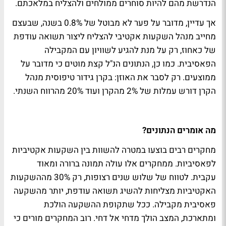
הנדרשת מהם להיות סוחרים ממולחים ולהצליח במלאכתם.
אך עדיין, מדובר על פער לא מבוטל של 0.8% בשנה, שבעצם
מחייב מנהל השקעות אקטיבי להצליח ליצור תשואה עודפת
של כאחוז, רק על מנת להגיע לשוויון עם המקבילה
הפאסיבית. כמו כן, הנתונים הנ"ל קצת מוטים כי מדובר על
ממוצעים. רק לסבר את האוזן: בקרן גידור טיפוסית מנהל
הקרן דורש עמלות של 2% מהקרן ועוד 20% מהרווח השנתי.
מה אומרים הנתונים?
מחקרים רבים בוצעו במטרה להשוות בין השקעות אקטיביות
לפאסיביות. ממחקרים אלו עולה תמונה ברורה ומאוד
עקבית. לטווח של שלוש שנים רצופות, רק 30% מההשקעות
האקטיביות מצליחות להשיג תשואה עודפת, יותר מהשקעה
פאסיבית מקבילה. ככל שתקופת ההשקעה הולכת
ומתארכת, המצב הולך מדחי אל דחי. רוב המחקרים מורים כי