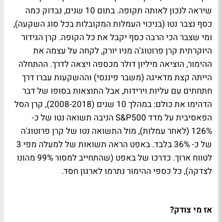
שיראה לנכון לאותה תקופה. בתום 10 שנים, נבדוק כמה
כסף נצבר נטו (בניכוי העמלות המקובלות בכל סוג השקעה),
ומי שצבר הכי הרבה כסף יקבל את כל הקופה. קרן הגידור
היוקרתית קרן פרוטוג'ה מניו יורק, לקחה על עצמה את
ההימור, הוציאה מיליון דולר מכספה ויצאה לדרך. ההתחלה
הייתה קצת מדאיגה (משבר פיננסי) וההשקעות עברו דרך
חתחתים עם עליות וירידות, אבל התוצאות בסופו של דבר
הדהימו את כולם: במהלך 10 שנים (2008-2018), קרן הסל
הפאסיבית על מדד S&P500 הניבה תשואה נטו של כ-
126% (לאחר עמלות), מול התשואה נטו של קרן פרוטוג'ה
של כ- 36% בלבד. באפט הראה תשואות של למעלה מפי 3
לטווח ארוך. כדרכו של באפט (שהתחייב למסור 99% מהונו
לצדקה), כל כספי ההימור נתרמו לארגון חסד.
אז מי צודק?