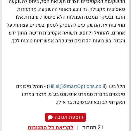
ההשקעות האקטיביים יוצרים תשואת חסר, ביחס להשקעה
פאסיבית מקבילה. זה נובע מאופי ההשקעה, מהתחרות
הרבה ובעיקר ממבנה העמלות הלא סימטרי. עובדות אלו
מחייבות את המשקיעים להפסיק לסמוך בעיניים עצומות על
אחרים. להתחיל ולחפש תשואה אקטיבית חדשה, מתוך ידע
והבנה. בשבועות הקרובים נציג כמה אפשרויות טובות לכך.
הלל בש (
Hillel@SmartOptions.co.il
) - מנהל סיכונים
פיננסים בחברת סמארט אופשנס בע"מ, מרצה במרכז
האקדמי לב ובאוניברסיטת בר אילן.
הוספת תגובה
21 תגובות
|
לקריאת כל התגובות