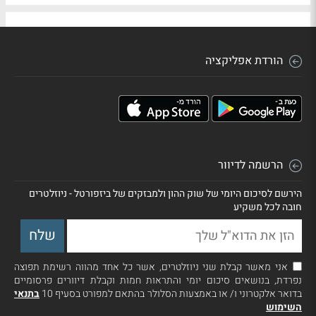
הורדת אפליקציה
הרשמה לדיוור
הירשם לסיכום היומי של שוק ההון ולמבזקים של ביזפורטל - ניוזלטרים
חובה לכל משקיע
אני מאשר קבלת שני ניוזלטרים, אשר כל אחד מהווה רשימת תפוצה
נפרדת, בנושאים סיכום יומי והתראות חמות וקבלת דיוורים פרסומיים
בדואר אלקטרוני ו/ או באמצעות הסלולר בהתאם למפורט בסעיף 10
בתנאי
השימוש