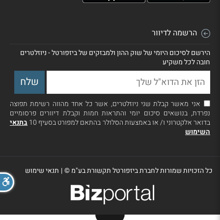
הרשמה לדיוור
הירשם לסיכום היומי של שוק ההון ולמבזקים של ביזפורטל - ניוזלטרים
חובה לכל משקיע
אני מאשר קבלת שני ניוזלטרים, אשר כל אחד מהווה רשימת תפוצה
נפרדת, בנושאים סיכום יומי והתראות חמות וקבלת דיוורים פרסומיים
בדואר אלקטרוני ו/ או באמצעות הסלולר בהתאם למפורט בסעיף 10
בתנאי
השימוש
כל הזכויות שמורות לחברת ביזפורטל תקשורת בע"מ ©
|
תנאי שימוש