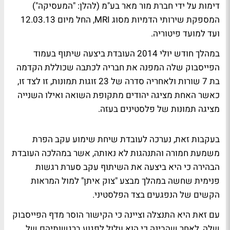
דימות על ידי חברת מור מאר בע"מ (להלן: "המעסיקה")
המספקת שירותי הדמיות מסוג MRI, החל מיום 12.03.13
ועד למועד פיטוריה.
במהלך חודש יולי 2014 העובדת ביצעה שיתוף בעמוד
הפייסבוק שלה המפנה את חבריה לכתבה שכוללת הקדמה
בת 7 שורות ולאחריה סדרה של 23 זוגות תמונות, זו לצד זו,
כאשר האחת מציגה יהודים מתקופת השואה ואילו השנייה
מציגה תמונות של פלסטינים בעזה.
בעקבות זאת, נערכה לעובדת שיחת שימוע עקב הפרת
משמעת חמורה והתנהגות לא נאותה, אשר במהלכה העובדת
הבהירה כי היא ביצעה את השיתוף עקב סערת רגשות
פנימית שחשה במהלך מבצע "צוק איתן" למול המראות
הקשים של הנפגעים בצד הפלסטיני.
עם זאת היא התנצלה וציינה כי הקישור הוסר מדף הפייסבוק
שלה, לאחר שהבינה כי הוא עלול לפגוע ברגשותיהם של