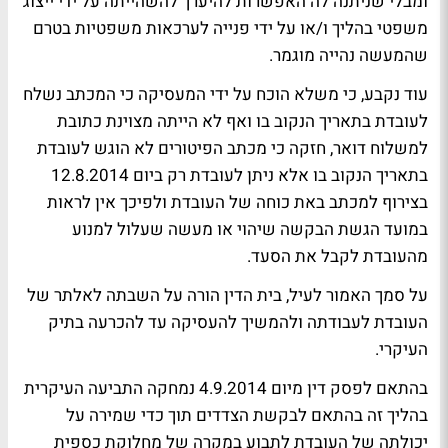
ומבלי שניתנה לה האפשרות להיערך להשהייתה על ידי ייצוג
משפטי בהליך ו/או על ידי פנייה לערכאות משפטיות בטרם
שהמעשה נהייה מוגמר.
עוד נקבע, כי משלא הוכח על ידי המעסיקה כי המכתב נשלח
לעובדת בתאריך הנקוב בו ואף לא הייתה מצוינת כתובת
למשלוח דואר, חזקה כי מכתב הפיטורים לא הוגש לעובדת
בתאריך הנקוב בו אלא ניתן לעובדת רק ביום 12.8.2014
בצירוף למכתב באת כוחה של העובדת ולפיכך אין לראות
במועד הגשת הבקשה שיהוי או מעשה שעלול למנוע
מהעובדת לקבל את הסעד.
על סמך האמור לעיל, בית הדין הורה על השבתה לאלתר של
העובדת לעבודתה ולהמשיך להעסיקה עד להכרעה בתיק
העיקרי.
בהתאם לפסק דין מיום 4.9.2014 נמחקה התביעה העיקרית
בהליך זה בהתאם לבקשת הצדדים תוך כדי שמירה על
יכולתה של העובדת לתבוע במקרה של מחלוקת כספית