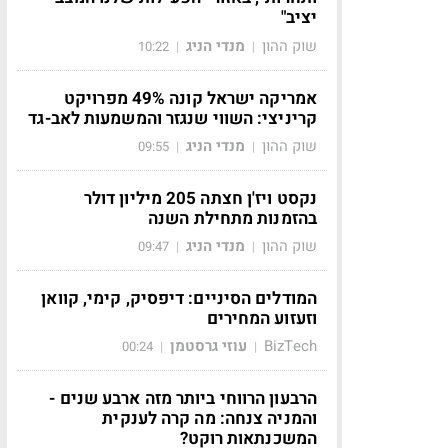
יציב"
שוק ההון
מנדי הניג
10:22
|
|
אמריקה ישראל קונה 49% מפרויקט
קריניצי: השווי שנגזר והמשמעות לאב-גד
שוק ההון
מנדי הניג
09:55
|
|
נקסט ויז'ן חצתה 205 מיליון דולר
בהזמנות מתחילת השנה
שוק ההון
מנדי הניג
09:47
|
|
המודלים הסיניים: דיפסיק, קימי, קוואן
וזעזוע המחירים
BizTech
עוזי גרסטמן
00:24
|
|
הרבעון הרווחי ביותר מזה ארבע שנים -
והמניה צנחה: מה קרה לענקית
המשכנתאות רוקט?