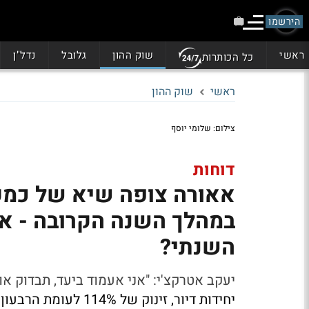
הירשמו
ראשי
שוק ההון
גלובל
נדל"ן
כל הכותרות
ראשי
שוק ההון
צילום: שלומי יוסף
דוחות
במהלך השנה הקרובה - אי
השנתי?
יעקב אטרקצ'י: "אני אעמוד ביעד, תבדוק או
יחידות דיור, זינוק של 114% לעומת הרבעון המקביל וההכנסות ממכירת דירות ל-430 מיליון שקל;