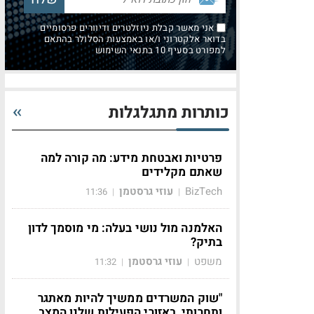
אני מאשר קבלת ניוזלטרים ודיוורים פרסומיים
בדואר אלקטרוני ו/או באמצעות הסלולר בהתאם
למפורט בסעיף 10 בתנאי השימוש
כותרות מתגלגלות
פרטיות ואבטחת מידע: מה קורה למה
שאתם מקלידים
BizTech
עוזי גרסטמן
11:36
|
|
האלמנה מול נושי בעלה: מי מוסמך לדון
בתיק?
משפט
עוזי גרסטמן
11:32
|
|
"שוק המשרדים ממשיך להיות מאתגר
ותחרותי, באזורי הפעילות שלנו המצב