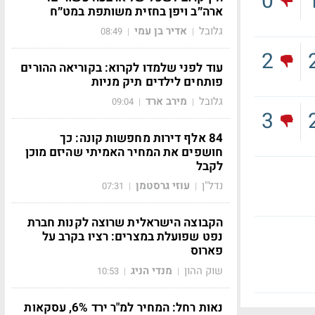
0
ארה״ב ויפן בחזית משותפת במט״ח
גלובל
אדיר בן עמי
08:49
|
|
2
עוד לפני שלמדו לקרוא: בקוריאה ההורים
פותחים לילדים תיק מניות
גלובל
מירב ארד
09:04
|
|
3
84 אלף דירות מחפשות קונה: כך
חושפים את המחיר האמיתי שהיזם מוכן
לקבל
נדל"ן
עוזי גרסטמן
07:31
|
|
הקבוצה הישראלית שרוצה לקנות חברת
נפט שפועלת במצרים: רציו בקרב על
פארוס
שוק ההון
מנדי הניג
10:53
|
|
נאות רחל: המחיר למ"ר ירד 6%, עסקאות