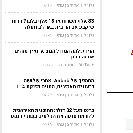
גלובל
אדיר בן עמי
07:19
|
|
83 אלף משרות או 18 אלף בלבד? הדוח
שיקבע אם הריבית בארה"ב תעלה
גלובל
אדיר בן עמי
00:34
|
|
הזיות: למה המודל ממציא, ואיך מזהים
את זה בזמן
BizTech
עמית בר
00:28
|
|
המהפך של Airbnb: אחרי שלושה
רבעונים מאכזבים, המניה מזנקת 11%
גלובל
אדיר בן עמי
07:29
|
|
ברנט מעל 82 דולר: התוכנית האיראנית
להורמוז טרפה את הקלפים בשוקי הנפט
גלובל
אדיר בן עמי
00:36
|
|