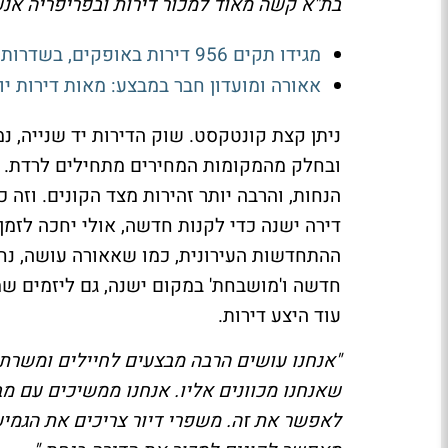
בת"א קשה מאוד למכור דירות ובפריפריה אנש
מגידו תקים 956 דירות באופקים, בשדרות ובמעלות
אאורה ומועדון חבר במבצע: מאות דירות י
ניתן קצת קונטקסט. שוק הדירות יד שנייה, נ
ובחלק מהמקומות המחירים מתחילים לרדת. זה
הנחות, והרבה יותר זהירות מצד הקונים. וזה
דירה ישנה כדי לקנות חדשה, אולי יחכה לזמן
ההתחדשות העירונית, כמו שאאורה עושה, נחש
חדשה ו'מושבחת' במקום ישנה, גם ליזמים ש
עוד היצע דירות.
"אנחנו עושים הרבה מבצעים לחיילים ומשרתי
לאפשר את זה. משפרי דיור צריכים את הגמיש