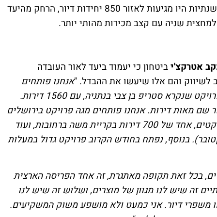
אם היה מדובר בקצב מייצג לשנה, המכירות השנתיות היו מגיעות לאזור 850 יחידות דיור, הרחק מהיעד
קב אטרקצ'י
ביטחון כי יעמוד ביעד לאור העובדה
 לשיווק והם אלו שיעשו את ההבדל. "
אנחנו פותחים
בשבוע הבא את הפרויקט הכי גדול במדינה, פרויקט שנקרא סטריפ בן צבי בנתניה, עם 1560 דירות.
ר שם מאות דירות. אנחנו פותחים מגה פרויקט בירושלים
ביולי, ועד סוף השנה נפתח עוד שני מגה פרויקטים, אחד של 700 דירות בקריית משה ברחובות, ועוד
טובר). בנוסף, נפתח בחודש הקרוב פרויקט גדול במעלות
ים, בכל זאת תקופה מאתגרת, זה אחד הפריסה הארצית
יים זה שיש לנו מגוון של מוצרים, ושלוש זה שיש לנו
ו משפרי דיור. אני כמעט ולא מושפע משוק המשקיעים.