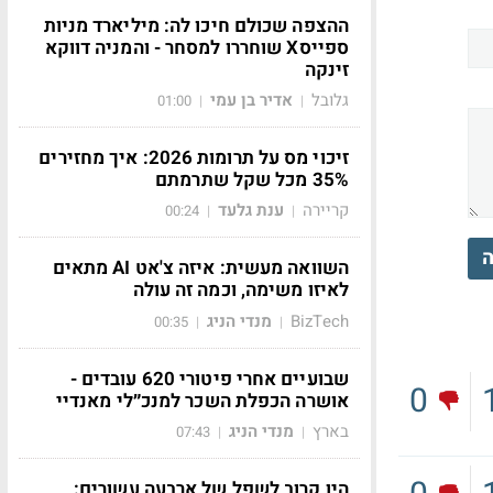
ההצפה שכולם חיכו לה: מיליארד מניות
ספייסX שוחררו למסחר - והמניה דווקא
זינקה
גלובל
אדיר בן עמי
01:00
|
|
זיכוי מס על תרומות 2026: איך מחזירים
35% מכל שקל שתרמתם
קריירה
ענת גלעד
00:24
|
|
ה
השוואה מעשית: איזה צ'אט AI מתאים
לאיזו משימה, וכמה זה עולה
BizTech
מנדי הניג
00:35
|
|
שבועיים אחרי פיטורי 620 עובדים -
0
אושרה הכפלת השכר למנכ״לי מאנדיי
בארץ
מנדי הניג
07:43
|
|
הין קרוב לשפל של ארבעה עשורים: