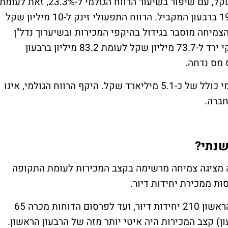
הרווח הגולמי ברבעון הסתכם ב-86.4 מיליון שקל, עם שיפור בשיעור הרווח הגולמי ל-23.3%, זאת לעומת
כ-70 מיליון שקל ושיעור רווח גולמי של 19.8% ברבעון המקביל. הרווח התפעולי זינק ל-10 מיליון שקל
קר הצמיחה מוסבר בגידול בהיקפי המכירות ובשיערוך נדל"ן
להשקעה של מגידו בערד. עם זאת, הרווח הנקי ירד ל-73.7 מיליון שקל לעומת 83.2 מיליון ברבעון
מס נדחה.
צבר הפרויקטים של החברה הינו עם רווח גולמי כולל של כ-5.1 מיליארד שקל. היקף הרווח הגולמי, אינו
שנתי?
 מציגה צמיחה מרשימה בקצב המכירות לעומת התקופה
סות ממכירת יחידות דיור.
עם זאת, כדאי לזכור שהחברה מכרה ברבעון הראשון 210 יחידות דיור, ועד לפרסום הדוחות מכרה 65
ן) קצב המכירות היה איטי יותר מזה של הרבעון הראשון.