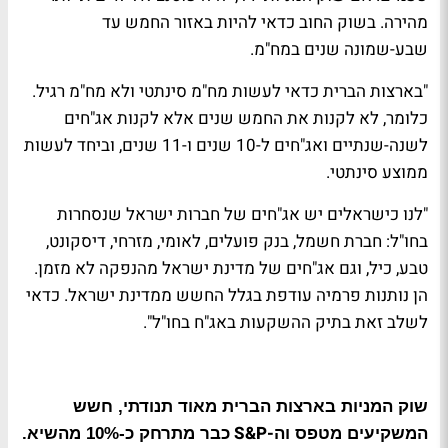
מהירה. בשוק החוב כדאי להיות באזור החמש עד
שבע-שמונה שנים במח"מ
.
"בארצות הברית כדאי לעשות מח"מ סינתטי ולא מח"מ רגיל.
כלומר, לא לקנות את החמש שנים אלא לקנות אג"חים
לשנה-שנתיים ואג"חים ל-10 שנים ו-11 שנים, וביחד לעשות
ממוצע סינתטי
.
"לנו כישראלים יש אג"חים של חברות ישראל שנסחרות
בחו"ל: חברת חשמל, בנק פועלים, לאומי, מזרחי, דיסקונט,
טבע, כיל, וגם אג"חים של מדינת ישראל מהנפקה לא מזמן.
הן נותנות פרמיה עודפת בגלל החשש ממדינת ישראל. כדאי
לשלב זאת בתיק ההשקעות באג"ח בחו"ל"
.
שוק המניות בארצות הברית מאוד תנודתי, חשש
-S&P
המשקיעים מטפס וה
כבר מתרחק כ-10% מהשיא.