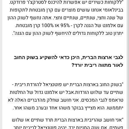
"ללקוחות כשירים יש אפשרות להיכנס לסטרקצ'ר פרודקט.
בבינלאומי אנחנו עושים מוצרים עם קרן מובטחת לתקופות
של שנה וחצי, שנתיים, שנתיים וחצי. אתה נחשף לשוק ההון
עם אלמנט של הגנה לקרן - 95% או 100% קרן מובטחת.
יתרון טוב ללקוחות גדולים להיחשף לשוק ההון עם הגנה"
.
לגבי ארצות הברית, היכן כדאי להשקיע בשוק החוב
?
לאור מתווה ריבית יורד
"בשוק החוב בארצות הברית יש פוטנציאל להורדת ריבית -
שתיים עד שלוש הורדות.אבל יש אלמנט גדול של החלטות
טראמפ לגבי המכסים. אני חושב שחלק מהדברים האלה לא
יתממשו. הוא מצייץ בבוקר משהו אחד ובערב משהו אחר
.
"אני חושב שהריבית בארצות הברית תרד שתיים או שלוש
פעמים. אם שוק המניות ירד, יהיה פוטנציאל לריבית יותר