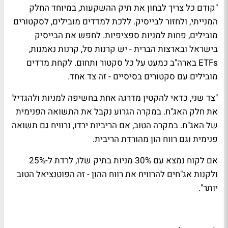
"קודם כל צריך לבחון את תיק ההשקעות, במיוחד החלק
המנייתי, ולחזור לבייסיק. ללכת למדדים מובילים, לסקטורים
מובילים, פחות למניות ספציפיות. לחפש את הבייסיק
בישראל ובארצות הברית - יש קרנות סל, קרנות נאמנות
,
ETFs
בארה"ב כמעט על כל סקטור ותחום. לקחת מדדים
מובילים עם סקטורים בסיסיים - זה צד אחד
.
"צד שני, כדאי להקטין מדרגה אחת בחשיפה למניות ולהגדיל
את חלק האג"ח. במקרה הגרוע נקבל את התשואה הפנימית
של האג"ח. במקרה הטוב, אם הריביות ירדו, נרוויח גם תשואה
פנימית וגם רווח הון מהורדת הריבית
.
אם לקוח נמצא עם 30% מניות בתיק שלו, לרדת ל-25%
ולקנות אג"חים להרוויח את רווח ההון - זה הפוטנציאל הטוב
יותר"
.