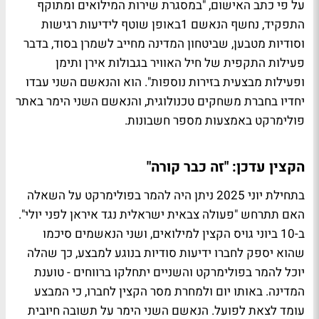
על פי כתב האישום, "ב
מסגרת שירות המילואים ומתוקף
התפקיד, נחשף הנאשם 1באופן שוטף לידיעות רגישות
וסודיות מטבען, שביטחון המדינה מחייב לשמרן בסוד, בדבר
פעילות התקפית של חיל האוויר בגבולות אירן ותימן
ופעילות מבצעית בזירות נוספות". הוא והנאשם השני עבדו
יחדיו בחברת משחקים טכנולוגית, והנאשם השני הימר באתר
פולימרקט באמצעות מספר חשבונות.
הקצין עדכן: "זה כבר קורה"
בתחילת יוני 2025 ניתן היה להמר בפולימרקט על השאלה
האם תתרחש "פעולה צבאית ישראלית נגד איראן לפני יולי".
ב-10 ביוני גויס הקצין למילואים, ושני הנאשמים סיכמו
שהוא יספק לחברו ידיעות סודיות בנוגע למבצע, כך שהלה
יוכל להמר בפולימרקט והשניים יתחלקו ברווחים - טוענת
המדינה. באותו יום ולמחרת מסר הקצין לחברו, כי המבצע
עומד לצאת לפועל. הנאשם השני הימר על תשובה חיובית