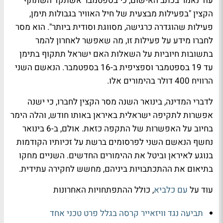
עוד נאמר בכתב האישום, כי בספטמבר אשתקד השתתף
הקצין "
בפעילות מבצעית של חיל האוויר בגבולות תימן,
פעילות שהוגדרה כרגישה, מסווגת וסודית ביותר". הוא מסר
לחברו מידע על פעילות זו, מה שאפשר לאחרון להמר
בתשובות חיוביות על השאלות האם ישראל תתקוף בתימן
עד 19 בספטמבר וספציפית ב-16 בספטמבר. הנאשם השני
הרוויח 400 דולר בהימורים אלו.
לדברי המדינה, בינואר השנה מסר הקצין לחברו, כי ישנה
אפשרות לתקיפה ישראלית באיראן באותו חודש, והלה הימר
בחיוב על האפשרות של התקפה כזאת. אולם, ב-6 בינואר
נחשף הנאשם השני לפרסומים ברשת על זכיותיו הקודמות
בנוגע לאיראן וביטל את ההימורים החדשים. השניים מחקו
בתיאום את ההתכתבויות ביניהם, מחשש לחקירה עתידית.
עוד על
עם כלביא
, כולל ההתפתחויות האחרונות
תביעה נגד וויזאייר קרסה בגלל פרט טכני אחד