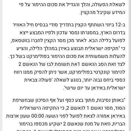
לשאלת הפעולה, והלך והגדיל את סכום ההימור על פי
המידע שקיבל מהקצין.
ב-12 ביוני השתתף הקצין בתדריך סודי בבסיס חיל האוויר
בדרום הארץ, במסגרתו נמסר עדכון ולפיו המבצע ייצא
לפועל בלילה הבא. לאחר מכן מסר הקצין לחברו בווטסאפ,
כי "
תקיפה ישראלית תבוצע באירן במהלך הלילה, והציע
להעלות משמעותית את סכום ההימור בפולימרקט בשל כך.
לצד זאת הסב הנאשם 1את תשומת לבו של הנאשם 2
להימור קונקרטי בפולימרקט, אשר ניתן להפיק ממנו רווח
כספי ביחס גבוה יותר, בנוגע לשאלה
'פעולה צבאית
ישראלית באיראן עד יום שישי'.
"
באותן נסיבות, מתוך בצע כסף ועל אף הסיכון שבחשיפת
הסוד, מסר נאשם 1 לנאשם 2, כי התקיפה הישראלית
באיראן אמורה לצאת לפועל לפני השעה 00:00 שעון ארצות
הברית
,
וזאת על מנת שנאשם 2 ישקיע מכספו בהימור