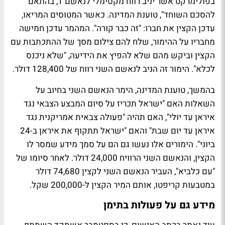
בפולימרקט אשר יניב רווח מקסימלי לנאשם 1, בהתאם
להסכם השוחד", טוענת המדינה.
כאשר המטוסים המריאו,
עדכן הקצין את חברו: "זה כבר קורה". המהמר עדכן חמישה
מחבריו על ההימור, שלח להם צילום מסך של ההתכתבות עם
הקצין וביקש מהם שלא להפיץ את הידיעה, "שלא ניכנס
לכלא". הימור זה הניב לנאשם השני רווח של 128,400 דולר.
בהמשך, טוענת המדינה, הימר הנאשם השני בחיוב על
השאלות האם "ישראל תכריז על סיום המבצע הצבאי נגד
איראן עד יולי", האם תהיה "פעולה צבאית אמריקנית נגד
איראן עד יום שבת" והאם "ישראל תתקוף את איראן ב-24
ביוני". הימורים אלו נעשו גם הם על סמך מידע שמסר לו
הקצין, והנאשם השני הרוויח 24,000 דולר. לאחר סיומו של
"עם כלביא", העביר הנאשם השני לקצין 74,680 דולר
במטבעות קריפטו, אותם המיר הקצין ל-200,000 שקל.
מידע גם על פעולות בתימן