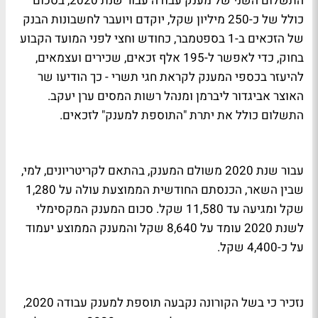
התשלום השני של מענק עבודה עבור שנת 2020, בסכום
כולל של כ-250 מיליון שקל, יוקדם ויועבר לחשבונות הבנק
של הזכאים ב-1 בספטמבר, כחודש וחצי לפני המועד הקבוע
בחוק, כדי לאפשר ל-195 אלף זכאים, שכירים ועצמאים,
להיעזר בכספי המענק לקראת חגי תשרי - כך הודיעו שר
האוצר אביגדור ליברמן ומנהל רשות המסים ערן יעקב.
התשלום כולל את יתרת "התוספת למענק" לזכאים.
עבור שנת 2020 משולם המענק, בהתאם לקריטריונים, למי,
שבין השאר, הכנסתם החודשית הממוצעת עולה על 1,280
שקל ומגיעה עד 11,580 שקל. סכום המענק המקסימלי
לשנת 2020 עומד על 8,640 שקל והמענק הממוצע יעמוד
על כ-4,400 שקל.
נזכיר כי בשל הקורונה נקבעה תוספת למענק עבודה 2020,