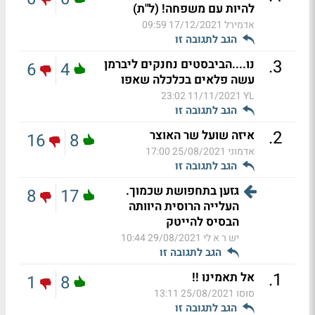
להיות עם משפחה! (ל"ת)
אדמירל
17/12/2021 09:59
הגב לתגובה זו
.
3
נו....הביבסטים נחנקים ליברמן
6
4
עשה פלאים בכלכלה שאפו
11/11/2021 23:02
YL
הגב לתגובה זו
.
2
איזה שועל שר האוצר
16
8
אדמוני
25/08/2021 17:00
הגב לתגובה זו
גזען בתחפושת שכמוך.
8
17
העלייה הרוסית היוותה
הבסיס להייטק
יש ר א לי
29/08/2021 10:44
הגב לתגובה זו
.
1
אל תאמינו !!
1
8
סוסו
25/08/2021 13:11
הגב לתגובה זו