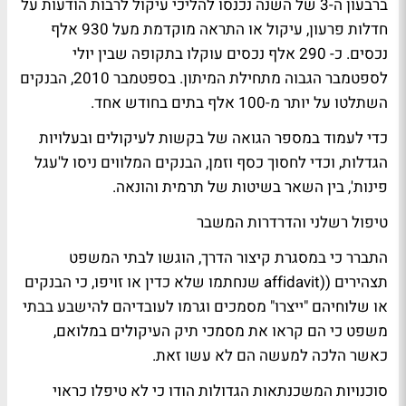
ברבעון ה-3 של השנה נכנסו להליכי עיקול לרבות הודעות על
חדלות פרעון, עיקול או התראה מוקדמת מעל 930 אלף
נכסים. כ- 290 אלף נכסים עוקלו בתקופה שבין יולי
לספטמבר הגבוה מתחילת המיתון. בספטמבר 2010, הבנקים
השתלטו על יותר מ-100 אלף בתים בחודש אחד.
כדי לעמוד במספר הגואה של בקשות לעיקולים ובעלויות
הגדלות, וכדי לחסוך כסף וזמן, הבנקים המלווים ניסו ל'עגל
פינות', בין השאר בשיטות של תרמית והונאה.
טיפול רשלני והדרדרות המשבר
התברר כי במסגרת קיצור הדרך, הוגשו לבתי המשפט
תצהירים ((affidavit שנחתמו שלא כדין או זויפו, כי הבנקים
או שלוחיהם "ייצרו" מסמכים וגרמו לעובדיהם להישבע בבתי
משפט כי הם קראו את מסמכי תיק העיקולים במלואם,
כאשר הלכה למעשה הם לא עשו זאת.
סוכנויות המשכנתאות הגדולות הודו כי לא טיפלו כראוי