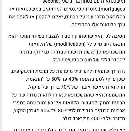
ומשכנתאות עם בטחון בדרג שני (second
mortgages).מוסדות פיננסיים המחזיקים במשכנתאות או
בהלוואות מדרג שני על הבתים, יאלצו להקטין או לאפס את
ערך הלוואות אלו בספריהם.
הסיבה לכך היא שהפתרון הסביר למצב הבעייתי הנוכחי הוא
התאמה/שינוי כולל (modification) של הלוואות
המשכנתאות (ראשונות ושניות בדרגה גם יחד), בדומה
להסדר כללי של חובות בפשיטת רגל.
זו הדרך שתהייה להערכתי מועדפת על מרבית המשקיעים,
שכן עדיף לספוג הפסד 40% עד 50% ע"י 'התאמת'
ההלוואות מאשר אובדן של 70% בדרך של עיקול.
המשמעות היא שהמשכנתאות או ההלוואות מדרג שני על
הבתים ימחקו למעשה. הלוואות אלו רשומות עתה בספרי
ארבעת הבנקים הגדולים לפי 80% עד 90% מערכן הנקוב,
מדובר על כ- 400 מיליארד דולר.
לא פלא שמניות הבנקים הגדולים החלו בימים האחרונים