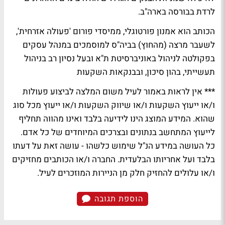
לרדת בבורסה בארה"ב.
הכותב הוא אמנון פורטוגלי, ממיסדי פורום 'פעולה אזרחית',
לשעבר מרצה (מהחוץ) בביה"ס למוסמכים במנהל עסקים
בפקולטה לניהול באוניברסיטת ת"א ובעל נסיון רב בניהול
תעשייתי, בהון סיכון, ובבנקאות השקעות
*** אין לראות באמור לעיל משום המלצה לביצוע פעולות
ו/או ייעוץ השקעות ו/או שיווק השקעות ו/או ייעוץ מכל סוג
שהוא. המידע המוצג הינו לידיעה בלבד ואינו מהווה תחליף
לייעוץ המתחשב בנתונים ובצרכים המיוחדים של כל אדם.
כל העושה במידע הנ"ל שימוש כלשהו - עושה זאת על דעתו
בלבד ועל אחריותו הבלעדית. החברה ו/או הכותבים מחזיקים
ו/או עלולים להחזיק חלק מן הניירות המוזכרים לעיל.
הוספת תגובה