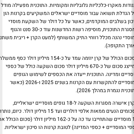
נודות מאקרו-כלכליות גלובליות ומקומיות. התוכנית מפעילה מודל
 הגדלת תשואה עבור מוסדיים ישראלים המשקיעים בקרנות הון
כון בשלבים המוקדמים, כאשר על כל דולר של השקעת מוסדי
במסגרת התוכנית, מוסיפה רשות החדשנות עוד כ-30 סנט והגוף
וסדי נהנה מכלל רווחי התיק המשותף (למעט הקרן + ריבית משתנ
ורך התקופה).
הסכום הכולל של קרן יוזמה עמד על כ-154 מיליון דולר כסף ממש
המייצג סכום של כ-670 מיליון דולר סכום השקעה כולל של כספי
סדיים ומדינה. התוכנית ייעדה את הכספים לשימוש הגופים
המוסדיים להתקשרות עם הקרנות בשנים 2025 ו-2026 (כאשר
כנית נגמרת במהלך 2026).
הקרן אישרה מסגרות השקעה ל-18 גופים מוסדיים ישראליים,
בסכומים הנעים ממאות אלפי דולרים ועד 15 מיליון דולר. כיום, נותרו
11 מוסדיים שהתחייבו עד כה על כ-162 מיליון דולר (סכום הכולל א
פי המוסדיים + כספי המדינה) לטובת קרנות הו סיכון ישראליות.