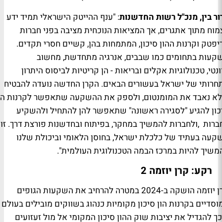
ור בין, מנכ"ל רשות החדשנות
: "ענף
ההייטק הישראלי תמיד ידע
מוח מתוך אתגרים, אך המציאות הנוכחית מציבה בפני חברות
יפטק וקרנות ההון סיכון, המתמחות בהן, קשיים חסרי תקדים.
קעות בתחומים כמו שבבים, אנרגיה מתחדשת,
מחשוב
נטי,
טכנולוגיות אקלים
ובריאות
- הן קריטיות לביסוס היתרון
חרותי של ישראל בעשורים הבאים. הקרן החדשה נועדה להבטיח
א נאבד את המומנטום, ולספק את
ההשקעה
שתאפשר לקרנות
הו
כון
להגיע "לסגירה ראשונה"
שתאפשר להן להתחיל ולהשקיע
ברות
,
ולחברות להמשיך במחקר, בפיתוח ובחדשנות פורצת דרך. זו
קעה בעתיד של כלכלת ישראל, בחוסן הלאומי וביכולת שלנו
משיך להיות במרכז הבמה הטכנולוגית העולמית".
רקע: קרן יוזמה 2
קרן יוזמה הושקה ב-2024 במטרה להרחיב את השקעות הגופים
וסדיים בקרנות הון סיכון מקומיות כנהוג בשווקים מובילים בעולם
כך
להגדיל את יציבות שוק ההון סיכון המקומי אל מול זעזועים