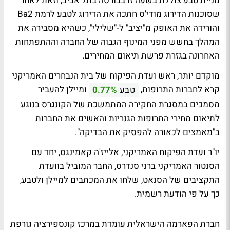
מניית טבע צוללת בשעה זו בבורסה בתל אביב, וזאת לאחר
שסוכנות הדירוג מודי'ס חתכה את הדירוג לטבע לרמת Ba2
והורידה את האופק מ"יציב" ל-"שלילי", כשהיא מסבירה את
המהלך בחשש מפני המינוף הגבוה של החברה וההתפתחות
האחרונה בגזרת פרשת תיאום המחירים.
מוקדם יותר, ראש ועדת הפיקוח של בית הנבחרים האמריקני
קרא לחברות התרופות,
ומיילן להעביר
טבע
0.77%
מסמכים במסגרת החקירה המתמשכת של הקונגרס בנוגע
לתיאום מחירי התרופות הגנריות והאשים את החברות
ב"מאמצים לכאורה להפסיק את הבדיקה".
יו"ר ועדת הפיקוח האמריקני, אלייז'ה קאמינגס, יחד עם
הסנטור האמריקני ברני סנדרס, החבר המוביל בוועדת
התקציבים של הסנאט, שלחו את המכתבים למיילן ולטבע,
כך על פי הודעת רשמית.
חברת הפארמה הישראלית עומדת במרכז קונספירציה גורפת