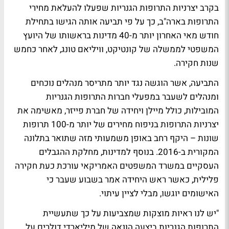
בקרב יצרניות התרופות הגנריות שפעלו להעלאת מחירי
התרופות בארה"ב, כך על פי תביעה אותה הגישו בתחילת
חודש מאי האחרון יותר מ-40 מדינות בראשותו של היועץ
המשפטי לממשלה של קונטיקט, וויליאם טונג, לאחר כחמש
שנות חקירה.
התביעה, אשר הוגשה נגד יותר מתריסר מנהלים נוכחים
ומנהלים לשעבר במפעלי חברות התרופות הגנריות
המובילות, כולל מיילן ויחידה של חברת פייזר, מאשימה את
יצרניות התרופות בניפוח מחירים של יותר מ-100 תרופות
שונות – היקף רחב באופן משמעותי מזה שתואר בתלונה
המקורית ב-2016. בנוסף למדינות, מחלקת ההגבלים
העסקיים במשרד המשפטים האמריקאי עורכת כעת חקירה
פלילית, כאשר ראש היחידה אמר בשבוע שעבר כי
האישומים יוגשו, מבלי לציין עיתוי.
"יש לנו ראיות מוצקות שמצביעות על כך שתעשיית
התרופות הגנריות ביצעה הונאה של מיליארדי דולרים על