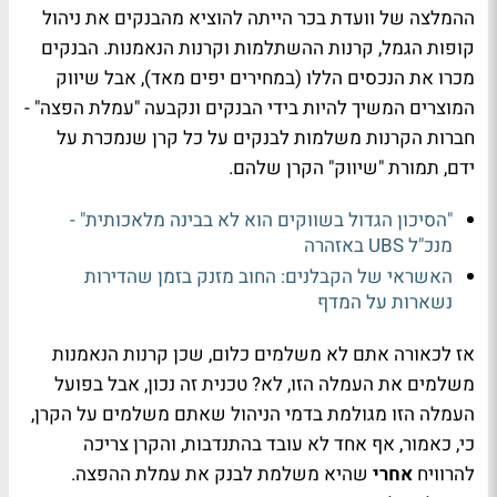
ההמלצה של וועדת בכר הייתה להוציא מהבנקים את ניהול
קופות הגמל, קרנות ההשתלמות וקרנות הנאמנות. הבנקים
מכרו את הנכסים הללו (במחירים יפים מאד), אבל שיווק
המוצרים המשיך להיות בידי הבנקים ונקבעה "עמלת הפצה" -
חברות הקרנות משלמות לבנקים על כל קרן שנמכרת על
ידם, תמורת "שיווק" הקרן שלהם.
"הסיכון הגדול בשווקים הוא לא בבינה מלאכותית" -
מנכ"ל UBS באזהרה
האשראי של הקבלנים: החוב מזנק בזמן שהדירות
נשארות על המדף
אז לכאורה אתם לא משלמים כלום, שכן קרנות הנאמנות
משלמים את העמלה הזו, לא? טכנית זה נכון, אבל בפועל
העמלה הזו מגולמת בדמי הניהול שאתם משלמים על הקרן,
כי, כאמור, אף אחד לא עובד בהתנדבות, והקרן צריכה
להרוויח
אחרי
שהיא משלמת לבנק את עמלת ההפצה.