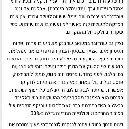
ההשקעות דרכו בדרכים אחרות – עמלות קניה ומכירה ודמי
אחזקת ניירות ערך (עוד עמלה מיותרת). אבל גם אם נניח
שמדובר בשירות חשוב ויעיל ששווה לשלם עבורו, אין שום
הצדקה לתשלום כזה כאשר לא נעשה בו שום שימוש, כפי
שקורה בחלק גדול מהמקרים.
נציין גם שמדובר במשאב שהבנק משקיע בו פחות ופחות.
מניסיון אישי אציין שבסניף הבנק הפריפרי בו אני מנהל את
חשבוני יועץ ההשקעות נמצא לעיתים רחוקות בלבד. הרושם
הוא שיועצי ההשקעות הם זן הולך ונעלם. זוהי לא תחושת
בטן בלבד. לפני כחודש פרסם יניב פגוט, סמנכ"ל הבורסה,
פוסט בבלוג שלו באתר מאיה בו הוא מתייחס לחקיקה
אפשרית שתתיר לבנקים לגבות תשלום על ייעוץ השקעות.
בפוסט הוא מציין כי מספר יועצי ההשקעות בישראל ירד
בכ-65% מאז רפורמת בכר וזאת למרות שהיקף הנכסים של
הציבור התרחב ואוכולסיית המדינה גדלה ב-30%.
פגוט תומך בחוק שיתיר לבנקים לגבות דמי ייעוץ ומנתח את