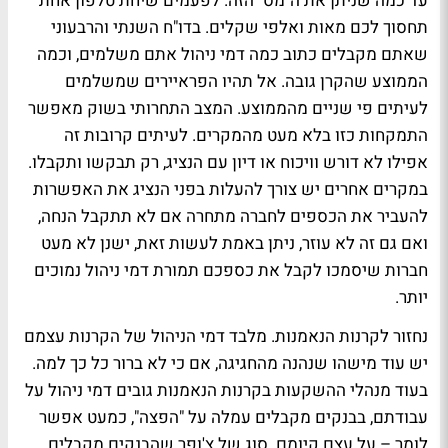
עד כמה שניתן את ה"מס" הזה. לפעמים שיחת טלפון אחת
תחסוך לכם מאות ואלפי שקלים. בדו"ח השנתי והרבעוני
שאתם מקבלים כתוב כמה דמי ניהול אתם משלמים, וכמה
הממוצע שהקרן גובה. אל תהיו הפראיירים שמשלמים
לעיתים פי שניים מהממוצע. המצב התחרותי בשוק מאפשר
התמקחות כזו בלא מעט מהמקרים. לעיתים קרובות זה
אפילו לא דורש וויכוח או דיון עם הנציג, רק תבקשו ותקבלו.
במקרים אחרים יש צורך להעלות בפני הנציג את האפשרות
להעביר את הכספים לחברה מתחרה אם לא תתקבל הנחה,
ואם גם זה לא עוזר, ניתן באמת לעשות זאת, ישנן לא מעט
חברות שיסמכו לקבל את כספכם תמורת דמי ניהול נמוכים
יותר.
נחזור לקרנות הנאמנות. מלבד דמי הניהול של הקרנות עצמם
יש עוד מישהו שנהנה מהחגיגה, אם כי לא ברור כל כך למה.
בעוד מנהלי ההשקעות בקרנות הנאמנות גובים דמי ניהול על
עבודתם, בבנקים מקבלים עמלה על "הפצה", כמעט אפשר
לומר – על עצם קיומם. סוג של צ'ופר שהבנקים מקבלים