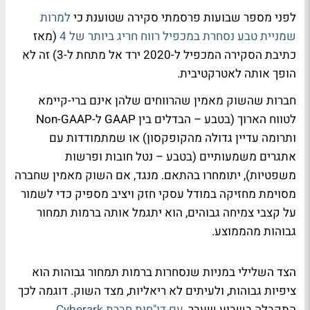
לפני מספר שבועות פרסמתי סקירה שטוענת כי
למרות
שמניית טבע נסחרת במכפיל רווח חריג ביותר של 4
(מאז
כתיבת הסקירה המכפיל ל-2020 ירד אל מתחת ל-3) זה לא
הופך אותה לאטרקטיבית.
חברות שהשוק מאמין שהרווחים שלהן אינם ברי-קיימא
לטווח הארוך (בטבע – הבדלים בין GAAP ל-Non-GAAP
ותרומה עדיין גדולה מהקופקסון) או שמתמודדות עם
אתגרים משמעותיים (בטבע – נטל חובות ופרשות
משפטיות), יתומחרו בהתאם. מנגד, אם השוק מאמין שחברה
מסוימת מחזיקה במודל עסקי חזק ויציב מספיק כדי לשמור
על קצבי צמיחה גבוהים, הוא יתגמל אותה ברמות תמחור
גבוהות מהממוצע.
הצד השלילי במניות שנסחרות ברמות תמחור גבוהות הוא
ציפיות גבוהות, ולעיתים לא ריאליות, מצד השוק. דוגמה לכך
התקבלה בשבוע שעבר,
עם דו"חות חברת Cyberark