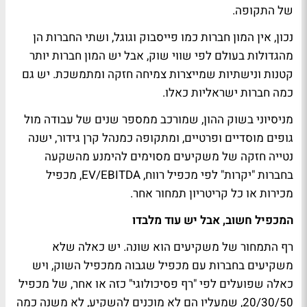
של התקופה.
נכון, אין המון חברות כמו פייסבוק וגוגל, ושתי החברות הן
מהגדולות בעולם לפי שווי שוק, אבל יש המון חברות יותר
קטנות ונישתיות שמייצרות צמיחה חזקה ומתמשכת. יש גם
כמה חברות ישראליות כאלו.
מניסיוני בשוק ההון, שמורכב ממספר שנים של עבודה מול
גופים מוסדיים ופרטיים, ומתקופה כמנהל קרן גידור, ישנה
נטייה חזקה של משקיעים מסוימים להימנע מהשקעה
בחברות "יקרות" לפי מכפיל רווח, EV/EBITDA, מכפיל
מכירות או כל קריטריון תמחור אחר.
המכפיל חשוב, אבל יש עוד מלבדו
רף התמחור של משקיעים הוא שונה. יש כאלה שלא
משקיעים בחברות עם מכפיל שגבוה ממכפיל השוק, ויש
כאלה שפועלים לפי "רף פסיכולוגי" כזה או אחר, של מכפיל
20/30/50, שמעליו הם לא מוכנים להשקיע, לא משנה כמה