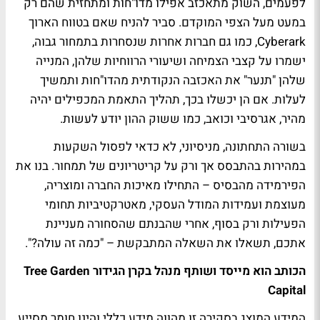
לפעמים, השוק מתאכזב אפילו מדו"חות ומתחזית שהם רק
במעט מעל הצפי המוקדם. סביר להניח שאם בטווח הארוך
Cyberark, כמו גם חברות אחרות שנסחרות בתמחור גבוה,
ישמרו על קצבי הצמיחה ושיעורי הרווחיות שלהן, המנייה
שלהן "תנער" את האכזבה הנקודתית מהדו"חות ותמשיך
לעלות. אם הן יכשלו בכך, תהליך התאמת המכפילים יהיה
מהיר, אגרסיבי וכואב, כמו ששוק ההון יודע לעשות.
בשורה התחתונה, מניסיוני, לא כדאי לפסול השקעות
במהירות בהתבסס אך ורק על קריטריונים של תמחור. בנו את
הפירמידה מהבסיס – התחילו מאיכות החברה ומוצריה,
מעוצמת ועמידות המודל העסקי, מאטרקטיביות תחומי
הפעילות ורק בסוף, אחרי שהבנתם שהסחורה מעניינת
אתכם, תשאלו את השאלה המתבקשת – "כמה זה עולה?".
הכותב הוא מייסד ושותף מנהל בקרן הגידור Tree Garden
Capital
המידע המוצג בסקירה זו מהווה מידע כללי והינו חומר מסייע