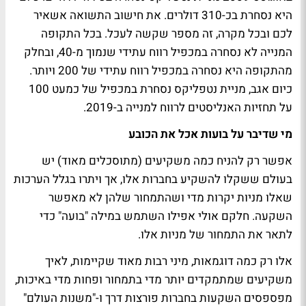
היא נסחרת בכ-310 דולרים. את חישוב התשואה אשאיר
לכם ובכל מקרה, זה מספר שקשה לעכל. בכל התקופה
המנייה לא נסחרה במכפיל רווח עתידי שנמוך מ-40, ובחלק
מהתקופה היא נסחרה במכפיל רווח עתידי של 200 ויותר.
כיום אגב, מניית נטפליקס נסחרת במכפיל של כמעט 100
על תחזיות האנליסטים לרווח למנייה ב-2019.
מי שדיבר על בועות אכל את הכובע
אפשר רק להניח כמה משקיעים (מתוסכלים מאוד) יש
בעולם ששקלו להשקיע בחברות אלו, אך ויתרו בגלל הערכות
שאלו מניות יקרות מדי ושהתמחור שלהן לא מאפשר
השקעה. חלקם אולי אפילו השתמש במילה "בועה" כדי
לתאר את התמחור של מניות אלו.
אלו רק כמה דוגמאות, מיני רבות מאוד שקיימות, לאיך
משקיעים שמתמקדים יותר מדי בתמחור ופחות מדי באיכות,
מפספסים השקעות בחברות פורצות דרך ו-"משנות העולם"