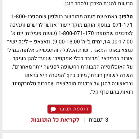
הרשות להגנת הצרכן ולסחר הוגן.
טלפון:
באמצעות מענה ממוחשב בטלפון שמספרו 1-800-
071-171. בנוסף, הוקם מוקד ייעודי אנושי לרישום ותמיכה
לצרכנים שמספרו 1-800-071-170 (שעות פעילות: יום א'
14:00-17:00, ימים ב'-ה' 9:00-13:00). וואצאפ – לינק ישיר
נמצא באתר המאגר. שרת הכלכלה והתעשייה, אלופה במיל׳
אורנה ברביבאי: "מדובר בכלי אפקטיבי שנועד להגן בעיקר
על האוכלוסייה המבוגרת החשופה לפגיעה יותר מאחרים".
השרה לשוויון חברתי, מירב כהן: "המטרה היא בראש
ובראשונה להגן על צרכנים מוחלשים שחברות טלמרקטינג
רואות בהם טרף קל".
הוספת תגובה
3 תגובות
|
לקריאת כל התגובות