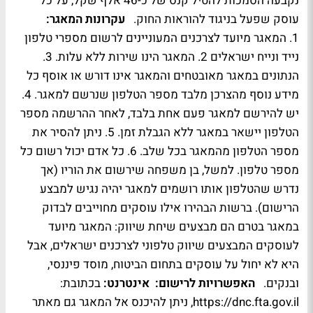
נקבעה הסמכות להטיל קנס של כ-46 אלף שקל, על כל
עוסק שפעל בניגוד להוראות החוק.
עקרונות המאגר:
1. המאגר מיועד לצרכנים המעוניינים לרשום מספרי טלפון
נייד ונייח ישראלים 2. המאגר הינו שירות ללא עלות. 3.
הנתונים במאגר מאובטחים והמאגר אינו דורש או אוסף כל
מידע נוסף מהצרכן מלבד מספר הטלפון שנרשם למאגר. 4.
יש להירשם למאגר פעם אחת בלבד, לאחר ההרשמה מספר
הטלפון יישאר במאגר ללא הגבלת זמן. 5. ניתן להסיר את
מספר הטלפון מהמאגר בכל שלב. 6. כל אדם יכול רשום כל
מספר טלפון. למשל, בן משפחה שירשום את הוריו (אך
נדרש שהטלפון אותו רושמים למאגר יהיה נגיש למבצע
הרישום). ברשות הבהירו אילו עוסקים מחוייבים לבדוק
במאגר בטרם הם מבצעים שיחת שיווק: המאגר מיועד
לעוסקים המבצעים שיווק טלפוני לצרכנים ישראלים, אבל
היא לא יחול על עוסקים בתחום הביטוח, מוסד פיננסי,
ובנקים.
האפשרויות לרישום:
אינטרנט:
בכתובת:
https://dnc.fta.gov.il, ניתן להיכנס אל המאגר גם מאתר