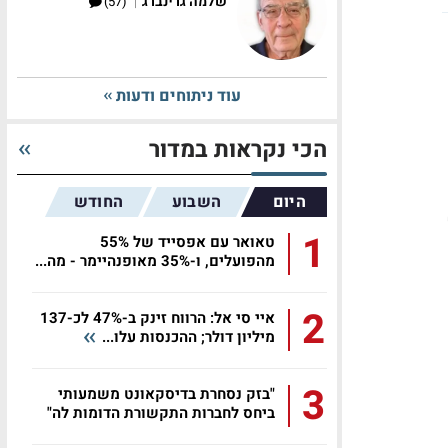
|
שלמה גרינברג
(57)
עוד ניתוחים ודעות
הכי נקראות במדור
היום
השבוע
החודש
1
טאואר עם אפסייד של 55%
מהפועלים, ו-35% מאופנהיימר - מה...
2
איי סי אל: הרווח זינק ב-47% לכ-137
מיליון דולר; ההכנסות עלו...
3
"בזק נסחרת בדיסקאונט משמעותי
ביחס לחברות התקשורת הדומות לה"