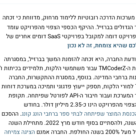
ערכות הדרכה רובוטיות ללימוד מרחוק, מדווחת כי זכתה
הגדולים בברזיל. ההיקף הכספי הצפוי מהפרויקט עומד
על כ-2.35 מיליון דולר, והרווחיות הצפויה מהפרויקט דומה למקובל בפרויקטי SaaS דומים אחרים של
כם שהיא צומחת, זה לא נכון
דעת החברה, היא זכתה להזמנת המשך בברזיל, במסגרתה
תספק 90 אלף רישיונות במודל SaaS למערכת ה-TMCoderZ עבור משתמשי הלקוח, תלמידים בכיתות ו'
ל בתי הספר של הלקוח ב- 27 המדינות ברחבי המדינה. בנוסף, במסגרת ההתקשרות, החברה
תבצע הדרכות שימוש במערכת ה-TMCoderZ למורי הלקוח, תספק ייעוץ פדגוגי ותמיכה במערכת דוחות
פדגוגית שפיתחה, ותעניק תמיכה טכנית עבור המערכת ועבור חיבור ה-API לפורטל שפיתחה. תקופת
ההסכם המוארך הינה לשנה, וההיקף הכספי הצפוי מהפרויקט הינו כ-2.35 מיליון דולר. בחודש
סת המוצר שפיתחה לבתי ספר ברחבי הונג קונג
. ההסכם
צפוי להיכנס לתוקף במהלך חודש אוקטובר השנה, ולהסתיים בסוף חודש מרץ 2022. מתחילת השנה
הציגה צמיחה