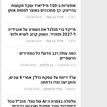
אופציות ב-150 מיליארד שקל תקועות
בהייטק: כך מתכננים באוצר למסות אותן
בארץ
אדיר בן עמי
05/08/2026
|
|
מייקל ברי מגלגל את השורט על אנבידיה
ל-2027 ומזהיר: השוק קרוב לשיא ולנפ
גלובל
אדיר בן עמי
05/08/2026
|
|
כמה עולה רכב חדש? כל המחירים
הרשמיים
רכב ותחבורה
בן פלמון
05/08/2026
|
|
עו"ד דיווח על עסקת נדל"ן אחרי 9 שנים,
והתביעה נגדו נדחתה
משפט
עוזי גרסטמן
05/08/2026
|
|
טלטלה בצמרת ה־AI של גוגל: מנכ״ל גוגל
דיפמיינד עובר תפקיד וארבעה בכירים