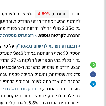
חברת
המייצרת ומשווקת מ
רובוגרופ
-4.89%
להזמנת המשך מאחד מגופי ההדרכות והחינוך 
החברה.
לקריאה נוספת
> רובוגרופ מספרת ל
> רובוגרופ נערכת לרישום בנאסד"ק
על פי הו
עד י' בכל
שעבר דיווחה החברה, כי
התקשרה בהסכם להכנ
עלתה מניית החברה בכ-8.5%, לאחר עלייה של מעל 200% בשנה החולפת. החברה אמנם