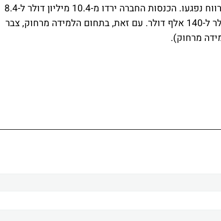
אך במחצית השנייה המכירות והרווח נפגעו. הכנסות החברה ירדו מ-10.4 מיליון דולר ל-8.4
מיליון דולר, לצד ירידה ברווח מ-1.2 מיליון דולר ל-140 אלף דולר. עם זאת, בתחום הלמידה מרחוק, צבר
ידה מרחוק).