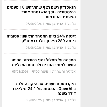
הנאסד״ק רשם רצף שהתרחש 18 פעמים
בהיסטוריה - וכך הוא נסחר אחרי
הפעמים הקודמות
גלובל
אדיר בן עמי
05/08/2026
|
|
זינקה 24% ביום המסחר הראשון: אטוביה
גייסה 289 מיליון דולר בנאסד״ק
גלובל
אדיר בן עמי
05/08/2026
|
|
הסכמה על מסלול זמני בהורמוז: מה זה
עושה למחיר החבית ולביטוח המכליות
אנרגיה ותשתיות
משה כסיף
05/08/2026
|
|
מיקרוסופט חשפה את היקף התלות
ב־OpenAI: הכנסות של 24.1 מיליארד
דולר בשנה
גלובל
אדיר בן עמי
05/08/2026
|
|