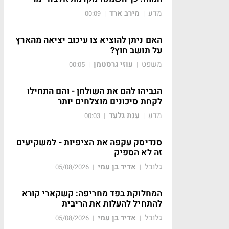
מדע
מירב ארד
00:09
|
|
האם ניתן להוציא צו עיכוב יציאה מהארץ
על תושב חוץ?
משפט
עוזי גרסטמן
00:05
|
|
הגביהו להם את השולחן - והם התחילו
לקחת סיכונים מוצלחים יותר
מדע
ענת גלעד
00:03
|
|
סנדיסק עקפה את הציפיות - למשקיעים
זה לא הספיק
גלובל
אדיר בן עמי
05/08/2026
|
|
המחלוקת בפד מחריפה: קשקארי קורא
להתחיל להעלות את הריבית
גלובל
אדיר בן עמי
05/08/2026
|
|